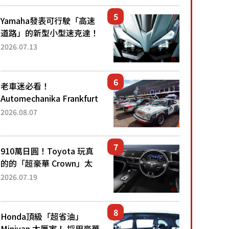
眼！ 配備豐富、超越售價
水準，堪稱高CP值代表的
Yamaha發表可行駛「高速
「...
道路」的新型小型速克達！
搭載能享受超強勁「渦輪
2026.07.13
感」的動力系統！ 採用與
高階「Super Sport」車款
相同的...
老車迷必看！
Automechanika Frankfurt
2026擴大經典車專區 1954
2026.08.07
年珍稀古董車現場修復
910萬日圓！Toyota 玩真
的的「超豪華 Crown」太
厲害了！採用由「匠人技
2026.07.19
藝」打造的「專屬車色」與
運動化「底盤設定」！還配
備專屬豪華...
Honda頂級「超省油」
Minivan 太厲害！ 採用豪華