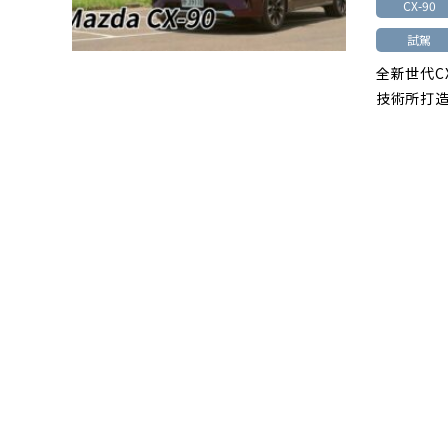
CX-90
試駕
全新世代CX
技術所打造