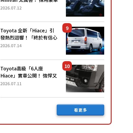
「真皮座椅」與專屬「黑色
2026.07.12
內裝」！ 每公升可跑約20
公里，兼具優異節能表現與
舒適「三...
Toyota 全新「Hiace」引
發熱烈迴響！「終於有信心
下訂了！」「哪個等級交車
2026.07.14
最快？」討論不斷！但下訂
後竟然還要等「超過半年」
才能交車？...
Toyota高級「6人座
Hiace」實車公開！ 強悍又
充滿魄力的「全黑設計」搭
2026.07.11
配特別「豪華內裝」！
Premium打造的「限定
Bruno」由...
看更多