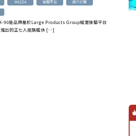
MAZDA
後驅平台
直六引擎
-90是品牌基於Large Products Group縱置後驅平台
推出的正七人座旗艦休 […]