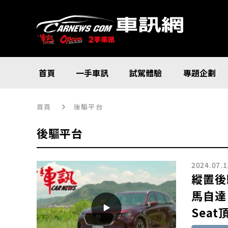
首頁
一手車訊
試駕體驗
專題企劃
首頁
後驅平台
後驅平台
2024.07.1
縱置後驅
馬自達 C
Sea