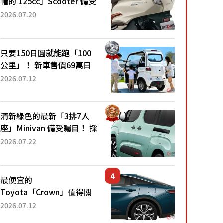
帽的 125cc」Scooter 備受
矚目！採用全新流線設計與
2026.07.20
各項升級，騎乘更加舒適！
已陸續開始出口的新款
「B...
只要150日圓就能跑「100
公里」！ 新車售價69萬日
圓的「3人座」Trike大受歡
2026.07.12
迎！ 順應時代需求，究竟
為何能迅速熱賣？
清新綠色的最新「3排7人
座」Minivan 備受矚目！ 採
用全長4.7公尺剛剛好的車
2026.07.22
身尺寸與「滑門」設計！
還推出467萬元日圓起的5
人座版...
最便宜的
Toyota「Crown」值得關
注！ 搭載4WD、每公升
2026.07.12
22.4公里低油耗表現超亮