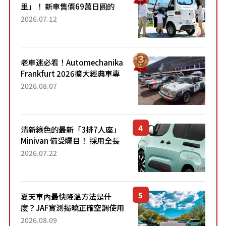
里」！ 新車售價69萬日圓的
「3人座」Trike大受歡迎！ 順
2026.07.12
應時代需求，究竟為何能迅速
熱賣？
老車迷必看！Automechanika
Frankfurt 2026擴大經典車專
區 1954年珍稀古董車現場修復
2026.08.07
清新綠色的最新「3排7人座」
Minivan 備受矚目！ 採用全長
4.7公尺剛剛好的車身尺寸與
2026.07.22
「滑門」設計！ 還推出467萬
元日圓起的5人座版...
夏天車內最快降溫方法是什
麼？JAF實測揭曉正確空調使用
方式
2026.08.09