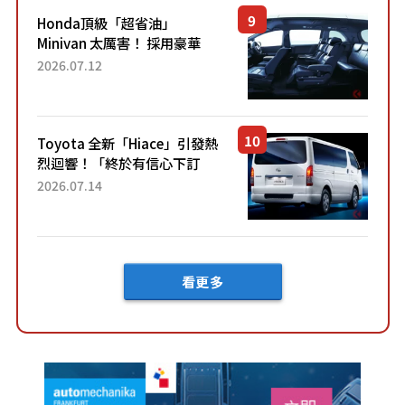
Honda頂級「超省油」
Minivan 太厲害！ 採用豪華
「真皮座椅」與專屬「黑色內
2026.07.12
裝」！ 每公升可跑約20公里，
兼具優異節能表現與舒適
「三...
Toyota 全新「Hiace」引發熱
烈迴響！「終於有信心下訂
了！」「哪個等級交車最
2026.07.14
快？」討論不斷！但下訂後竟
然還要等「超過半年」才能交
車？...
看更多