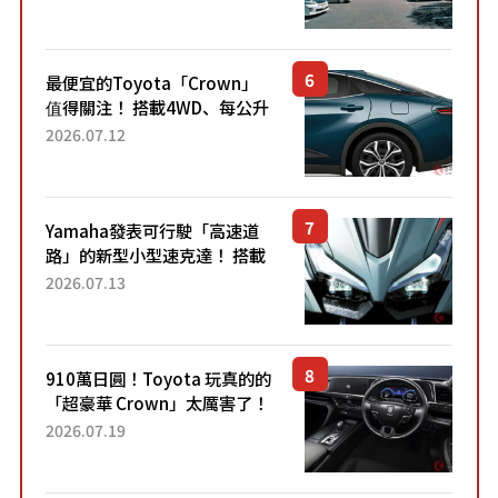
最便宜的Toyota「Crown」
值得關注！ 搭載4WD、每公升
22.4公里低油耗表現超亮眼！
2026.07.12
配備豐富、超越售價水準，堪
稱高CP值代表的「...
Yamaha發表可行駛「高速道
路」的新型小型速克達！ 搭載
能享受超強勁「渦輪感」的動
2026.07.13
力系統！ 採用與高階「Super
Sport」車款相同的...
910萬日圓！Toyota 玩真的的
「超豪華 Crown」太厲害了！
採用由「匠人技藝」打造的
2026.07.19
「專屬車色」與運動化「底盤
設定」！還配備專屬豪華...