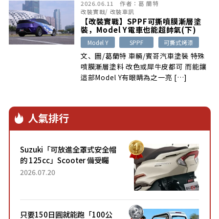
2026.06.11
作者：
葛 蘭特
些想法在看到這部新款Model Y之後完全
改裝實戰
/
改裝車訊
改觀，原來經過漸層塗裝與大尺寸輪圈
【改裝實戰】SPPF可撕噴膜漸層塗
後，電車也能成為目光焦點，且這部車上
裝，Model Y電車也能超帥氣(下)
的塗裝還是可拋光+可撕除的，到底是什
Model Y
SPPF
可撕式烤漆
麼新東西呢？看下去就知道。
文、圖/葛蘭特 車輛/賓哥汽車塗裝 特殊
噴膜漸層塗料 改色或犀牛皮都可 而能讓
這部Model Y有眼睛為之一亮 […]
人氣排行
Suzuki「可放進全罩式安全帽
的 125cc」Scooter 備受矚
目！採用全新流線設計與各項
2026.07.20
升級，騎乘更加舒適！已陸續
開始出口的新款「B...
只要150日圓就能跑「100公