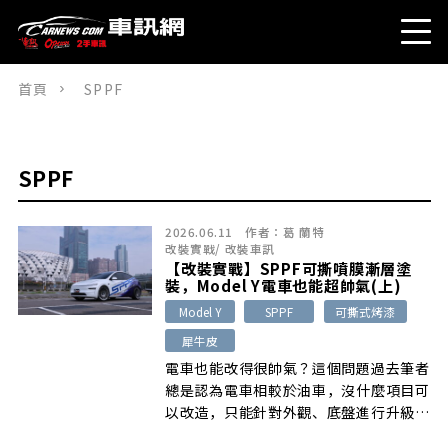
首頁
SPPF
SPPF
2026.06.11
作者：
葛 蘭特
改裝實戰
/
改裝車訊
【改裝實戰】SPPF可撕噴膜漸層塗
裝，Model Y電車也能超帥氣(上)
Model Y
SPPF
可撕式烤漆
犀牛皮
電車也能改得很帥氣？這個問題過去筆者
總是認為電車相較於油車，沒什麼項目可
以改造，只能針對外觀、底盤進行升級，
想要改得很帥氣，似乎頗有難度，不過這