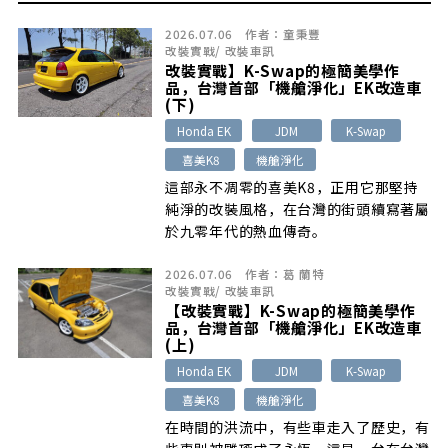
2026.07.06
作者：
童秉豐
改裝實戰
/
改裝車訊
改裝實戰】K-Swap的極簡美學作
品，台灣首部「機艙淨化」EK改造車
(下)
Honda EK
JDM
K-Swap
喜美K8
機艙淨化
這部永不凋零的喜美K8，正用它那堅持
純淨的改裝風格，在台灣的街頭續寫著屬
於九零年代的熱血傳奇。
2026.07.06
作者：
葛 蘭特
改裝實戰
/
改裝車訊
【改裝實戰】K-Swap的極簡美學作
品，台灣首部「機艙淨化」EK改造車
(上)
Honda EK
JDM
K-Swap
喜美K8
機艙淨化
在時間的洪流中，有些車走入了歷史，有