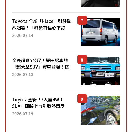
「專屬車色」與運動化「底盤
設定」！還配備專屬豪華...
Toyota 全新「Hiace」引發熱
烈迴響！「終於有信心下訂
了！」「哪個等級交車最
2026.07.14
快？」討論不斷！但下訂後竟
然還要等「超過半年」才能交
車？...
全長超過5公尺！豐田認真的
「超大型SUV」實車登場！搭
載後輪也會轉向的「四輪轉
2026.07.18
向」系統！以宛如「軍用
車!?」般的硬派規格開發的
「Mega C...
Toyota全新「7人座4WD
SUV」即將上市引發熱烈反
響！網友表示「終於買得
2026.07.19
到」、「看起來也能取代
MPV」、「作為戶外用途相當
有吸引力」...