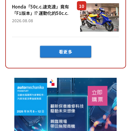
Honda「50c.c.速克達」竟有
「F1版本」!? 運動化的50c.c.
速克達市場出現特別紀念車
2026.08.08
「DJ・1R F-1 Winning Sp...
看更多