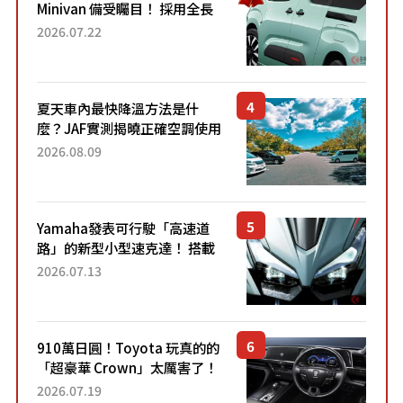
Minivan 備受矚目！ 採用全長
4.7公尺剛剛好的車身尺寸與
2026.07.22
「滑門」設計！ 還推出467萬
元日圓起的5人座版...
夏天車內最快降溫方法是什
麼？JAF實測揭曉正確空調使用
方式
2026.08.09
Yamaha發表可行駛「高速道
路」的新型小型速克達！ 搭載
能享受超強勁「渦輪感」的動
2026.07.13
力系統！ 採用與高階「Super
Sport」車款相同的...
910萬日圓！Toyota 玩真的的
「超豪華 Crown」太厲害了！
採用由「匠人技藝」打造的
2026.07.19