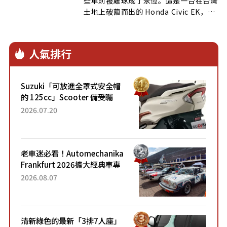
些車則被雕琢成了永恆。這是一台在台灣
土地上破繭而出的 Honda Civic EK，它
不以狂暴的馬力數字驚擾街頭，而是以一
場前所未見的「機艙淨化」革命，將九零
年代的熱血鋼砲，淬鍊成足以進駐現代美
人氣排行
術館的移動藝術品。
Suzuki「可放進全罩式安全帽
的 125cc」Scooter 備受矚
目！採用全新流線設計與各項
2026.07.20
升級，騎乘更加舒適！已陸續
開始出口的新款「B...
老車迷必看！Automechanika
Frankfurt 2026擴大經典車專
區 1954年珍稀古董車現場修復
2026.08.07
清新綠色的最新「3排7人座」