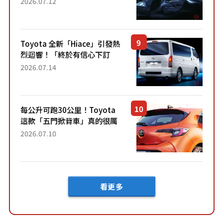
2026.07.12
裝」！ 每公升可跑約20公里，
兼具優異節能表現與舒適
「三...
Toyota 全新「Hiace」引發熱
烈迴響！「終於有信心下訂
了！」「哪個等級交車最
2026.07.14
快？」討論不斷！但下訂後竟
然還要等「超過半年」才能交
車？...
每公升可跑30公里！Toyota
這款「五門掀背車」真的很厲
害！ 擁有全長4.3公尺的「剛剛
2026.07.10
好車身尺寸」，配備全面升
級！ 採Hybrid專屬設...
看更多