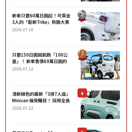
開始出口的新款「B...
新車只要60萬日圓起！可乘坐
3人的「創新Trike」熱銷大賣
成為人氣車款！「養車成本真
2026.07.10
的超便宜！」「150日圓就能
跑100公里」「小朋友坐得...
只要150日圓就能跑「100公
里」！ 新車售價69萬日圓的
「3人座」Trike大受歡迎！ 順
2026.07.12
應時代需求，究竟為何能迅速
熱賣？
清新綠色的最新「3排7人座」
Minivan 備受矚目！ 採用全長
4.7公尺剛剛好的車身尺寸與
2026.07.22
「滑門」設計！ 還推出467萬
元日圓起的5人座版...