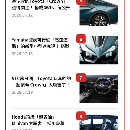
最便宜的Toyota「Crown」
值得關注！ 搭載4WD、每公升
22.4公里低油耗表現超亮眼！
2026.07.12
配備豐富、超越售價水準，堪
稱高CP值代表的「...
Yamaha發表可行駛「高速道
路」的新型小型速克達！ 搭載
能享受超強勁「渦輪感」的動
2026.07.13
力系統！ 採用與高階「Super
Sport」車款相同的...
910萬日圓！Toyota 玩真的的
「超豪華 Crown」太厲害了！
採用由「匠人技藝」打造的
2026.07.19
「專屬車色」與運動化「底盤
設定」！還配備專屬豪華...
Honda頂級「超省油」
Minivan 太厲害！ 採用豪華
「真皮座椅」與專屬「黑色內