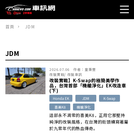
首頁
JDM
JDM
2026.07.06
作者：
童秉豐
改裝實戰
/
改裝車訊
改裝實戰】K-Swap的極簡美學作
品，台灣首部「機艙淨化」EK改造車
(下)
Honda EK
JDM
K-Swap
喜美K8
機艙淨化
這部永不凋零的喜美K8，正用它那堅持
純淨的改裝風格，在台灣的街頭續寫著屬
於九零年代的熱血傳奇。