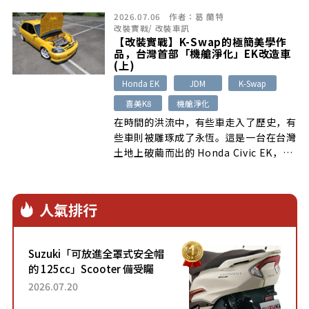
2026.07.06
作者：
葛 蘭特
改裝實戰
/
改裝車訊
【改裝實戰】K-Swap的極簡美學作
品，台灣首部「機艙淨化」EK改造車
(上)
Honda EK
JDM
K-Swap
喜美K8
機艙淨化
在時間的洪流中，有些車走入了歷史，有
些車則被雕琢成了永恆。這是一台在台灣
土地上破繭而出的 Honda Civic EK，它
不以狂暴的馬力數字驚擾街頭，而是以一
場前所未見的「機艙淨化」革命，將九零
年代的熱血鋼砲，淬鍊成足以進駐現代美
人氣排行
術館的移動藝術品。
Suzuki「可放進全罩式安全帽
的 125cc」Scooter 備受矚
目！採用全新流線設計與各項
2026.07.20
升級，騎乘更加舒適！已陸續