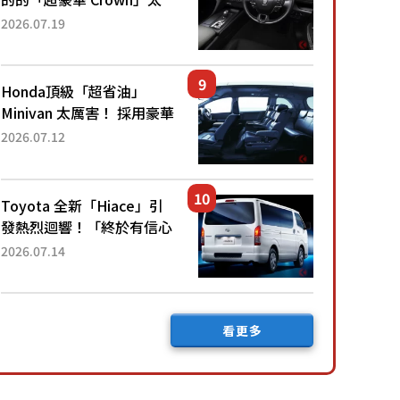
厲害了！採用由「匠人技
2026.07.19
藝」打造的「專屬車色」與
運動化「底盤設定」！還配
備專屬豪華...
Honda頂級「超省油」
Minivan 太厲害！ 採用豪華
「真皮座椅」與專屬「黑色
2026.07.12
內裝」！ 每公升可跑約20
公里，兼具優異節能表現與
舒適「三...
Toyota 全新「Hiace」引
發熱烈迴響！「終於有信心
下訂了！」「哪個等級交車
2026.07.14
最快？」討論不斷！但下訂
後竟然還要等「超過半年」
才能交車？...
看更多