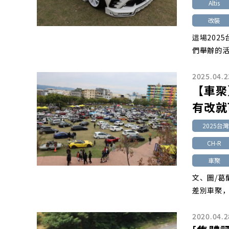
Altis
改裝
這場202
們舉辦的活
2025.04.2
【車聚
有改就
2025
CH-R
車聚
文、圖/葛
差別車聚，
2020.04.2