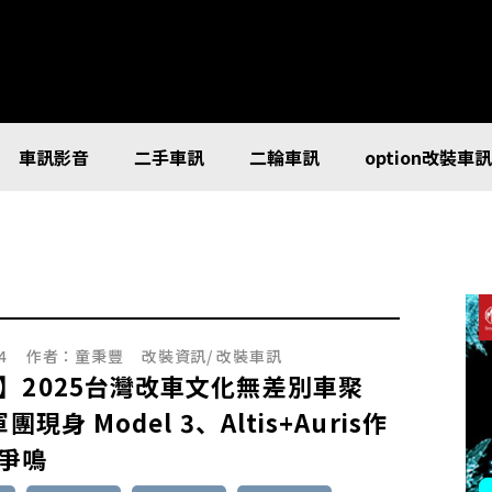
車訊影音
二手車訊
二輪車訊
option改裝車
4
作者：
童秉豐
改裝資訊
/
改裝車訊
】2025台灣改車文化無差別車聚
軍團現身 Model 3、Altis+Auris作
爭鳴