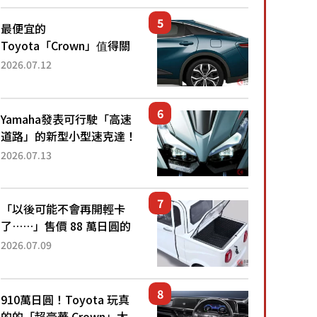
還推出467萬元日圓起的5
人座版...
最便宜的
Toyota「Crown」值得關
注！ 搭載4WD、每公升
2026.07.12
22.4公里低油耗表現超亮
眼！ 配備豐富、超越售價
水準，堪稱高CP值代表的
Yamaha發表可行駛「高速
「...
道路」的新型小型速克達！
搭載能享受超強勁「渦輪
2026.07.13
感」的動力系統！ 採用與
高階「Super Sport」車款
相同的...
「以後可能不會再開輕卡
了……」售價 88 萬日圓的
「超迷你輕型貨車」引發兩
2026.07.09
極評價！「150 日圓就能跑
100 公里！」「免驗車真的
太棒了！...
910萬日圓！Toyota 玩真
的的「超豪華 Crown」太