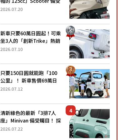
帽的 125cc」Scooter 備受
矚目！採用全新流線設計與
2026.07.20
各項升級，騎乘更加舒適！
已陸續開始出口的新款
「B...
新車只要60萬日圓起！可乘
坐3人的「創新Trike」熱銷
大賣成為人氣車款！「養車
2026.07.10
成本真的超便宜！」「150
日圓就能跑100公里」「小
朋友坐得...
只要150日圓就能跑「100
公里」！ 新車售價69萬日
圓的「3人座」Trike大受歡
2026.07.12
迎！ 順應時代需求，究竟
為何能迅速熱賣？
清新綠色的最新「3排7人
座」Minivan 備受矚目！ 採
用全長4.7公尺剛剛好的車
2026.07.22
身尺寸與「滑門」設計！