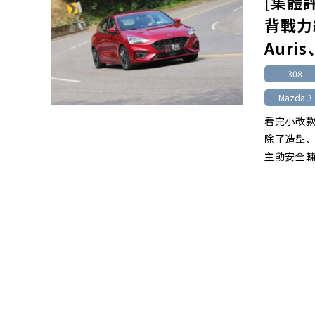
[集體
背戰力總
Auris
308
Mazda 3
看完小改款
除了造型
主動安全