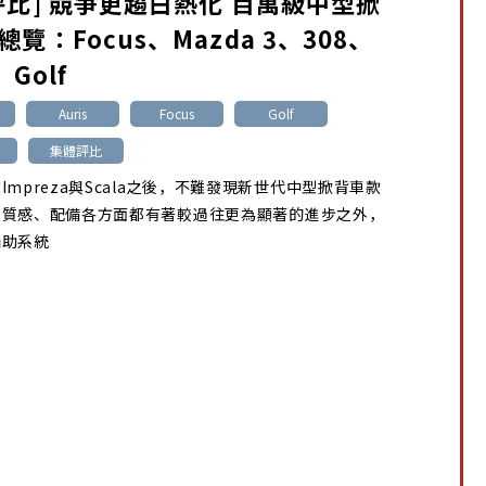
評比] 競爭更趨白熱化 百萬級中型掀
覽：Focus、Mazda 3、308、
、Golf
Auris
Focus
Golf
集體評比
Impreza與Scala之後，不難發現新世代中型掀背車款
、質感、配備各方面都有著較過往更為顯著的進步之外，
輔助系統