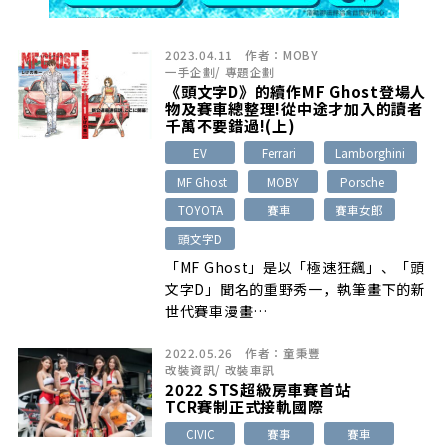
2023.04.11
作者：
MOBY
一手企劃
/
專題企劃
《頭文字D》的續作MF Ghost登場人
物及賽車總整理!從中途才加入的讀者
千萬不要錯過!(上)
EV
Ferrari
Lamborghini
MF Ghost
MOBY
Porsche
TOYOTA
賽車
賽車女郎
頭文字D
「MF Ghost」是以「極速狂飆」、「頭
文字D」聞名的重野秀一，執筆畫下的新
世代賽車漫畫…
2022.05.26
作者：
童秉豐
改裝資訊
/
改裝車訊
2022 STS超級房車賽首站
TCR賽制正式接軌國際
CIVIC
賽事
賽車