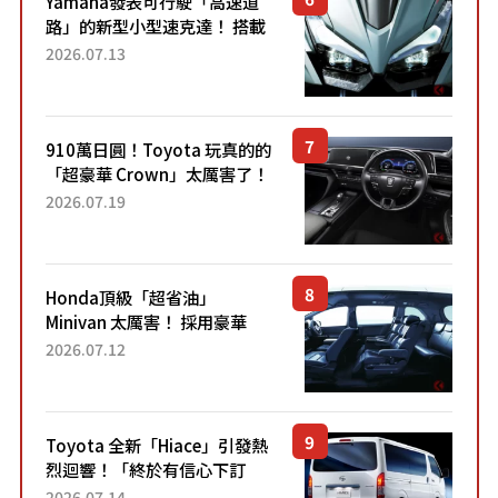
Yamaha發表可行駛「高速道
路」的新型小型速克達！ 搭載
能享受超強勁「渦輪感」的動
2026.07.13
力系統！ 採用與高階「Super
Sport」車款相同的...
910萬日圓！Toyota 玩真的的
「超豪華 Crown」太厲害了！
採用由「匠人技藝」打造的
2026.07.19
「專屬車色」與運動化「底盤
設定」！還配備專屬豪華...
Honda頂級「超省油」
Minivan 太厲害！ 採用豪華
「真皮座椅」與專屬「黑色內
2026.07.12
裝」！ 每公升可跑約20公里，
兼具優異節能表現與舒適
「三...
Toyota 全新「Hiace」引發熱
烈迴響！「終於有信心下訂
了！」「哪個等級交車最
2026.07.14