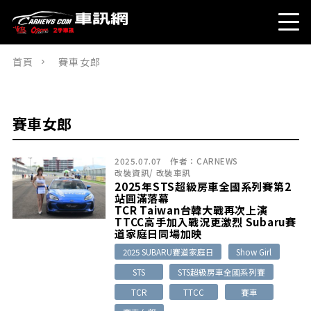
首頁
賽車女郎
賽車女郎
2025.07.07
作者：
CARNEWS
改裝資訊
/
改裝車訊
2025年STS超級房車全國系列賽第2
站圓滿落幕
TCR Taiwan台韓大戰再次上演
TTCC高手加入戰況更激烈 Subaru賽
道家庭日同場加映
2025 SUBARU賽道家庭日
Show Girl
STS
STS超級房車全國系列賽
TCR
TTCC
賽車