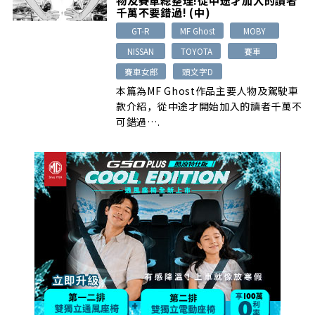
千萬不要錯過! (中)
GT-R
MF Ghost
MOBY
NISSAN
TOYOTA
賽車
賽車女郎
頭文字D
本篇為MF Ghost作品主要人物及駕駛車
款介紹，從中途才開始加入的讀者千萬不
可錯過….