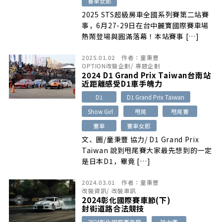
賽車女郎
2025 STS超級房車全國系列賽第二站賽
事，6月27-29日在台中麗寶國際賽車場
熱鬧登場與圓滿落幕！本站賽事 […]
2025.01.02
作者：
童秉豐
OPTION改裝企劃
/
專題企劃
2024 D1 Grand Prix Taiwan台南站
近距離感受D1車手魄力
D1
D1 Grand Prix Taiwan
Show Girl
甩尾
甩尾賽
賽車
賽車女郎
文、圖/童秉豐 協力/ D1 Grand Prix
Taiwan 說到甩尾賽大家最先想到的一定
是日本D1，畢竟 […]
2024.03.01
作者：
童秉豐
改裝資訊
/
改裝車訊
2024彰化國際賽車節(下)
封街道路合法競技
2024彰化國際賽車節
拉力賽