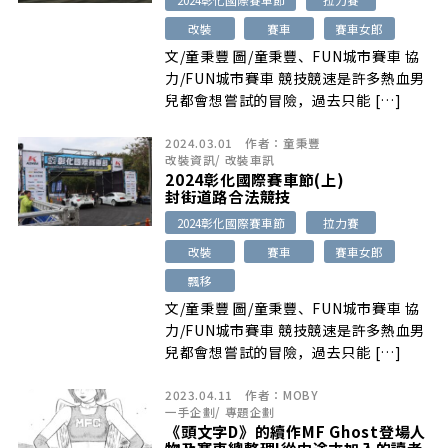
改裝
賽車
賽車女郎
文/童秉豐 圖/童秉豐、FUN城市賽車 協
力/FUN城市賽車 競技競速是許多熱血男
兒都會想嘗試的冒險，過去只能 […]
2024.03.01
作者：
童秉豐
改裝資訊
/
改裝車訊
2024彰化國際賽車節(上)
封街道路合法競技
2024彰化國際賽車節
拉力賽
改裝
賽車
賽車女郎
飄移
文/童秉豐 圖/童秉豐、FUN城市賽車 協
力/FUN城市賽車 競技競速是許多熱血男
兒都會想嘗試的冒險，過去只能 […]
2023.04.11
作者：
MOBY
一手企劃
/
專題企劃
《頭文字D》的續作MF Ghost登場人
物及賽車總整理!從中途才加入的讀者