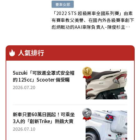
賽車女郎
「2022 STS 超級房車全國系列賽」由素
有賽車教父美譽、在國內外各級賽事創下
彪炳戰功的AAI車隊負責人-陳俊杉主
辦…
人氣排行
Suzuki「可放進全罩式安全帽
的 125cc」Scooter 備受矚
目！採用全新流線設計與各項
2026.07.20
升級，騎乘更加舒適！已陸續
開始出口的新款「B...
新車只要60萬日圓起！可乘坐
3人的「創新Trike」熱銷大賣
成為人氣車款！「養車成本真
2026.07.10
的超便宜！」「150日圓就能