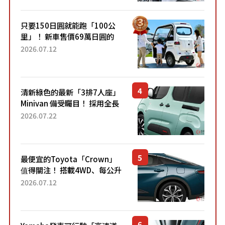
跑100公里」「小朋友坐得...
只要150日圓就能跑「100公
里」！ 新車售價69萬日圓的
「3人座」Trike大受歡迎！ 順
2026.07.12
應時代需求，究竟為何能迅速
熱賣？
清新綠色的最新「3排7人座」
Minivan 備受矚目！ 採用全長
4.7公尺剛剛好的車身尺寸與
2026.07.22
「滑門」設計！ 還推出467萬
元日圓起的5人座版...
最便宜的Toyota「Crown」
值得關注！ 搭載4WD、每公升
22.4公里低油耗表現超亮眼！
2026.07.12
配備豐富、超越售價水準，堪
稱高CP值代表的「...