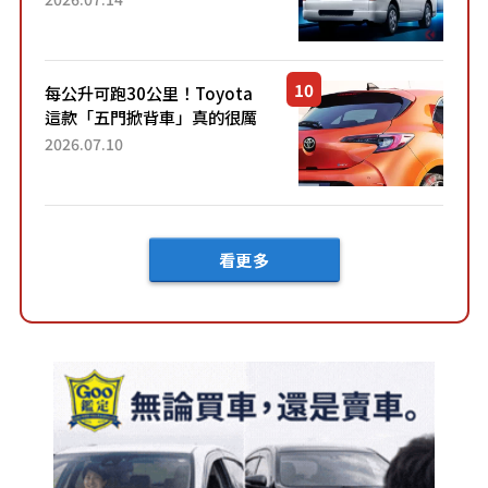
快？」討論不斷！但下訂後竟
然還要等「超過半年」才能交
車？...
每公升可跑30公里！Toyota
這款「五門掀背車」真的很厲
害！ 擁有全長4.3公尺的「剛剛
2026.07.10
好車身尺寸」，配備全面升
級！ 採Hybrid專屬設...
看更多