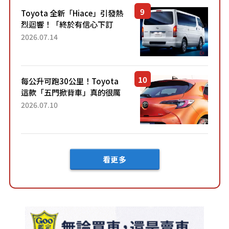
「三...
Toyota 全新「Hiace」引發熱
烈迴響！「終於有信心下訂
了！」「哪個等級交車最
2026.07.14
快？」討論不斷！但下訂後竟
然還要等「超過半年」才能交
車？...
每公升可跑30公里！Toyota
這款「五門掀背車」真的很厲
害！ 擁有全長4.3公尺的「剛剛
2026.07.10
好車身尺寸」，配備全面升
級！ 採Hybrid專屬設...
看更多