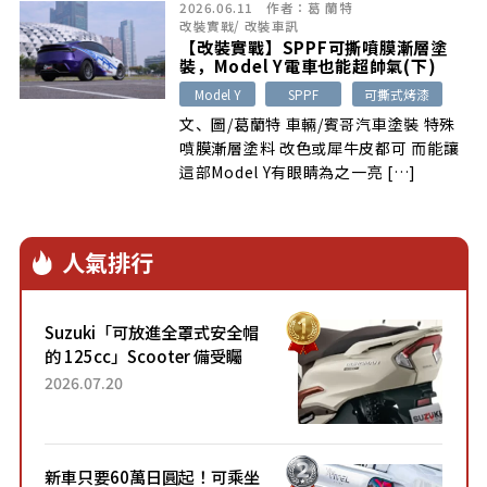
2026.06.11
作者：
葛 蘭特
些想法在看到這部新款Model Y之後完全
改裝實戰
/
改裝車訊
改觀，原來經過漸層塗裝與大尺寸輪圈
【改裝實戰】SPPF可撕噴膜漸層塗
後，電車也能成為目光焦點，且這部車上
裝，Model Y電車也能超帥氣(下)
的塗裝還是可拋光+可撕除的，到底是什
Model Y
SPPF
可撕式烤漆
麼新東西呢？看下去就知道。
文、圖/葛蘭特 車輛/賓哥汽車塗裝 特殊
噴膜漸層塗料 改色或犀牛皮都可 而能讓
這部Model Y有眼睛為之一亮 […]
人氣排行
Suzuki「可放進全罩式安全帽
的 125cc」Scooter 備受矚
目！採用全新流線設計與各項
2026.07.20
升級，騎乘更加舒適！已陸續
開始出口的新款「B...
新車只要60萬日圓起！可乘坐