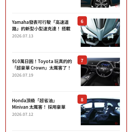
配備豐富、超越售價水準，堪
稱高CP值代表的「...
Yamaha發表可行駛「高速道
路」的新型小型速克達！ 搭載
能享受超強勁「渦輪感」的動
2026.07.13
力系統！ 採用與高階「Super
Sport」車款相同的...
910萬日圓！Toyota 玩真的的
「超豪華 Crown」太厲害了！
採用由「匠人技藝」打造的
2026.07.19
「專屬車色」與運動化「底盤
設定」！還配備專屬豪華...
Honda頂級「超省油」
Minivan 太厲害！ 採用豪華
「真皮座椅」與專屬「黑色內
2026.07.12
裝」！ 每公升可跑約20公里，
兼具優異節能表現與舒適