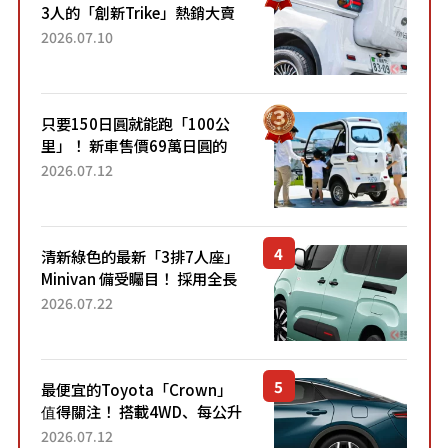
3人的「創新Trike」熱銷大賣
成為人氣車款！「養車成本真
2026.07.10
的超便宜！」「150日圓就能
跑100公里」「小朋友坐得...
只要150日圓就能跑「100公
里」！ 新車售價69萬日圓的
「3人座」Trike大受歡迎！ 順
2026.07.12
應時代需求，究竟為何能迅速
熱賣？
清新綠色的最新「3排7人座」
Minivan 備受矚目！ 採用全長
4.7公尺剛剛好的車身尺寸與
2026.07.22
「滑門」設計！ 還推出467萬
元日圓起的5人座版...
最便宜的Toyota「Crown」
值得關注！ 搭載4WD、每公升
22.4公里低油耗表現超亮眼！
2026.07.12