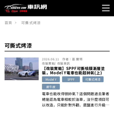
首頁
可撕式烤漆
可撕式烤漆
2026.06.11
作者：
葛 蘭特
改裝實戰
/
改裝車訊
【改裝實戰】SPPF可撕噴膜漸層塗
裝，Model Y電車也能超帥氣(上)
Model Y
SPPF
可撕式烤漆
犀牛皮
電車也能改得很帥氣？這個問題過去筆者
總是認為電車相較於油車，沒什麼項目可
以改造，只能針對外觀、底盤進行升級，
想要改得很帥氣，似乎頗有難度，不過這