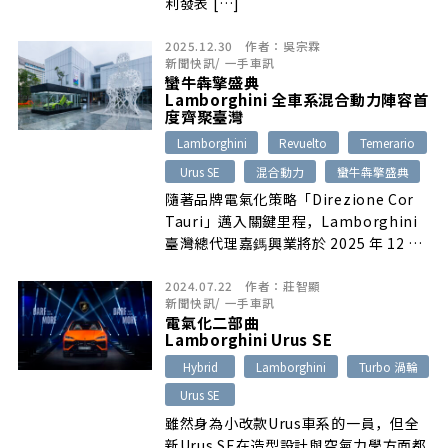
利發表 […]
2025.12.30
作者：
吳宗霖
新聞快訊
/
一手車訊
蠻牛犇擎盛典
Lamborghini 全車系混合動力陣容首
度齊聚臺灣
Lamborghini
Revuelto
Temerario
Urus SE
混合動力
蠻牛犇擎盛典
隨著品牌電氣化策略「Direzione Cor
Tauri」邁入關鍵里程，Lamborghini
臺灣總代理嘉鎷興業將於 2025 年 12 月
27 日至 29 日，於臺北信義區藝術文化
2024.07.22
作者：
莊智顯
新地標 Fubon Art Pavilion（富邦美術
新聞快訊
/
一手車訊
館附屬商業棟），舉辦一場完整呈現
電氣化二部曲
Lamborghini 最新世代電能化產品陣容
Lamborghini Urus SE
的品牌展示。
Hybrid
Lamborghini
Turbo 渦輪
Urus SE
雖然身為小改款Urus車系的一員，但全
新Urus SE在造型設計與空氣力學方面都