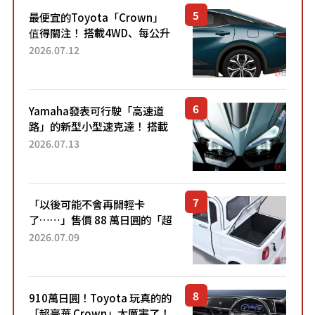
最便宜的Toyota「Crown」
值得關注！ 搭載4WD、每公升
22.4公里低油耗表現超亮眼！
2026.07.12
配備豐富、超越售價水準，堪
稱高CP值代表的「...
Yamaha發表可行駛「高速道
路」的新型小型速克達！ 搭載
能享受超強勁「渦輪感」的動
2026.07.13
力系統！ 採用與高階「Super
Sport」車款相同的...
「以後可能不會再開輕卡
了……」售價 88 萬日圓的「超
迷你輕型貨車」引發兩極評
2026.07.09
價！「150 日圓就能跑 100 公
里！」「免驗車真的太棒
了！...
910萬日圓！Toyota 玩真的的
「超豪華 Crown」太厲害了！