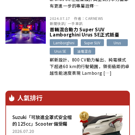
有更進一步的專屬詮釋…
2024.07.17
作者：
CARNEWS
新聞快訊
/
一手車訊
首輛混合動力 Super SUV
Lamborghini Urus SE正式抵臺
Lamborghini
Super SUV
Urus
Urus SE
油電混合
嶄新設計、800 CV動力輸出、純電模式
下超過60 km的行駛範圍，領銜級距的卓
越性能速度表現 Lamborg […]
人氣排行
Suzuki「可放進全罩式安全帽
的 125cc」Scooter 備受矚
目！採用全新流線設計與各項
2026.07.20