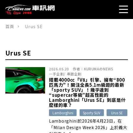
首頁
Urus SE
Urus SE
2026.05.20
作者：
KURUMAのNEWS
一手企劃
/
專題企劃
搭載4000cc「V8」引擎、擁有“800
匹馬力”！關注全長5.1m級距的最新
「sporty SUV」！幾乎達到
“supercar等級”超高性能的
Lamborghini「Urus SE」到底是什
麼樣的車？
Lamborghini
Sporty SUV
Urus SE
Lamborghini於2026年4月23日，在
「Milan Design Week 2026」上於義大