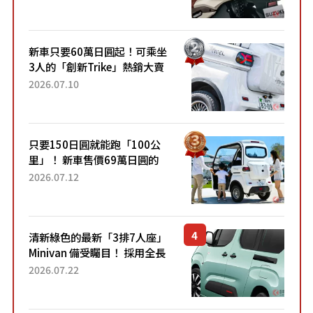
升級，騎乘更加舒適！已陸續
開始出口的新款「B...
新車只要60萬日圓起！可乘坐
3人的「創新Trike」熱銷大賣
成為人氣車款！「養車成本真
2026.07.10
的超便宜！」「150日圓就能
跑100公里」「小朋友坐得...
只要150日圓就能跑「100公
里」！ 新車售價69萬日圓的
「3人座」Trike大受歡迎！ 順
2026.07.12
應時代需求，究竟為何能迅速
熱賣？
清新綠色的最新「3排7人座」
Minivan 備受矚目！ 採用全長
4.7公尺剛剛好的車身尺寸與
2026.07.22
「滑門」設計！ 還推出467萬
元日圓起的5人座版...