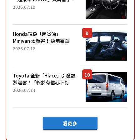
採用由「匠人技藝」打造的
2026.07.19
「專屬車色」與運動化「底盤
設定」！還配備專屬豪華...
Honda頂級「超省油」
Minivan 太厲害！ 採用豪華
「真皮座椅」與專屬「黑色內
2026.07.12
裝」！ 每公升可跑約20公里，
兼具優異節能表現與舒適
「三...
Toyota 全新「Hiace」引發熱
烈迴響！「終於有信心下訂
了！」「哪個等級交車最
2026.07.14
快？」討論不斷！但下訂後竟
然還要等「超過半年」才能交
車？...
看更多