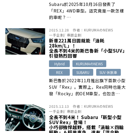
Subaru於2025年10月16日發表了
「REX」4WD車型。這究竟是一款怎樣
的車呢？…
2025.12.28
作者：
KURUMAのNEWS
一手企劃
/
專題企劃
新車221萬日圓就能「油耗
28km/L」！
全長不到4米的斯巴魯新「小型SUV」
引發熱烈回響
Hybrid
KURUMAのNEWS
REX
SUBARU
SUV 休旅車
斯巴魯於2022年11月推出旗下首款小型
SUV「Rex」。實際上，Rex同時也是大
發「Rocky」的OEM車型，也包含…
2025.12.13
作者：
KURUMAのNEWS
一手企劃
/
專題企劃
全長不到4米！ Subaru「新型小型
SUV Rex」登場！
小巧卻強悍越野，搭載「渦輪×四輪
驅動」＆輕量車身，還有「混合動