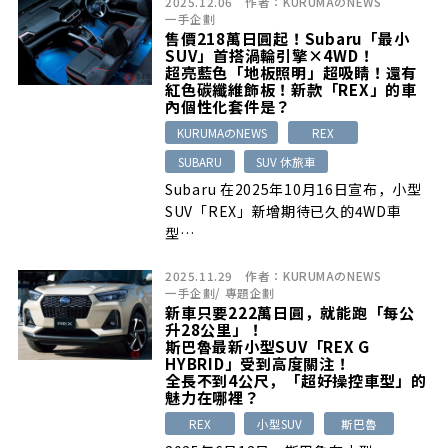
2025.12.06
作者：
KURUMAのNEWS
一手企劃
售價218萬日圓起！Subaru「最小
SUV」首搭渦輪引擎×4WD！
超亮藍色「地板照明」超吸睛！還有
紅色碳纖維飾板！新款「REX」的車
內個性化套件是？
KURUMAのNEWS
REX
SUBARU
SUV 休旅車
Subaru 在2025年10月16日宣布，小型
SUV「REX」新增期待已久的4WD車
型…
2025.11.29
作者：
KURUMAのNEWS
一手企劃
/
專題企劃
新車只要222萬日圓，就能跑「每公
升28公里」！
斯巴魯最新小型SUV「REX G
HYBRID」受到高度關注！
全長不到4公尺，「超好操控車型」的
魅力在哪裡？
REX
小型SUV
斯巴魯