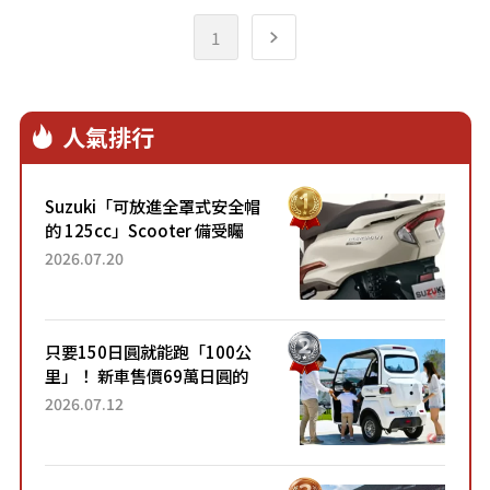
1
人氣排行
Suzuki「可放進全罩式安全帽
的 125cc」Scooter 備受矚
目！採用全新流線設計與各項
2026.07.20
升級，騎乘更加舒適！已陸續
開始出口的新款「B...
只要150日圓就能跑「100公
里」！ 新車售價69萬日圓的
「3人座」Trike大受歡迎！ 順
2026.07.12
應時代需求，究竟為何能迅速
熱賣？