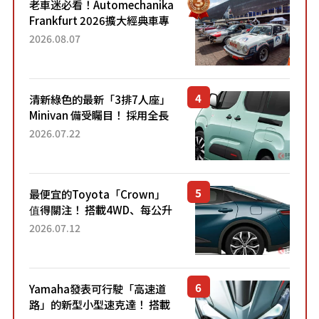
老車迷必看！Automechanika
Frankfurt 2026擴大經典車專
區 1954年珍稀古董車現場修復
2026.08.07
清新綠色的最新「3排7人座」
Minivan 備受矚目！ 採用全長
4.7公尺剛剛好的車身尺寸與
2026.07.22
「滑門」設計！ 還推出467萬
元日圓起的5人座版...
最便宜的Toyota「Crown」
值得關注！ 搭載4WD、每公升
22.4公里低油耗表現超亮眼！
2026.07.12
配備豐富、超越售價水準，堪
稱高CP值代表的「...
Yamaha發表可行駛「高速道
路」的新型小型速克達！ 搭載