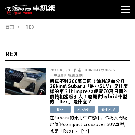
首頁
REX
REX
2026.05.30
作者：
KURUMAのNEWS
一手企劃
/
專題企劃
新車不到200萬日圓！油耗達每公升
28km的Subaru「最小SUV」是什麼
樣的車？比Impreza便宜70萬日圓的
價格相當吸引人！還提供hybrid車型
的「Rex」是什麼？
REX
SUBARU
最小SUV
在Subaru的乘用車陣容中，作為入門級
定位的compact crossover SUV車型，
就是「Rex」。 […]