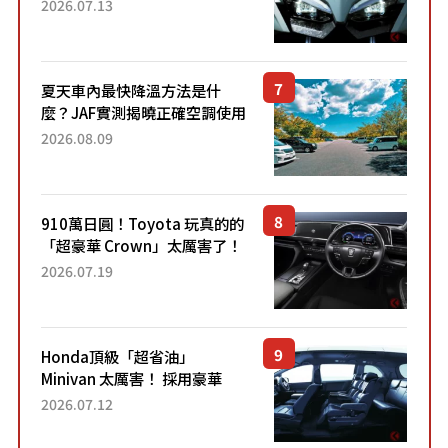
能享受超強勁「渦輪感」的動
2026.07.13
力系統！ 採用與高階「Super
Sport」車款相同的...
夏天車內最快降溫方法是什
麼？JAF實測揭曉正確空調使用
方式
2026.08.09
910萬日圓！Toyota 玩真的的
「超豪華 Crown」太厲害了！
採用由「匠人技藝」打造的
2026.07.19
「專屬車色」與運動化「底盤
設定」！還配備專屬豪華...
Honda頂級「超省油」
Minivan 太厲害！ 採用豪華
「真皮座椅」與專屬「黑色內
2026.07.12
裝」！ 每公升可跑約20公里，
兼具優異節能表現與舒適