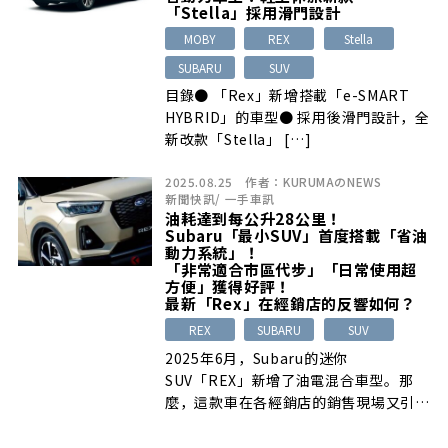
「Stella」採用滑門設計
MOBY
REX
Stella
SUBARU
SUV
目錄● 「Rex」新增搭載「e-SMART
HYBRID」的車型● 採用後滑門設計，全
新改款「Stella」 […]
2025.08.25
作者：
KURUMAのNEWS
新聞快訊
/
一手車訊
油耗達到每公升28公里！
Subaru「最小SUV」首度搭載「省油
動力系統」！
「非常適合市區代步」「日常使用超
方便」獲得好評！
最新「Rex」在經銷店的反響如何？
REX
SUBARU
SUV
2025年6月，Subaru的迷你
SUV「REX」新增了油電混合車型。那
麼，這款車在各經銷店的銷售現場又引起
了 […]