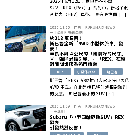
2025年6月12日，斯巴魯在小型
SUV「REX（Rex）」系列中，新增了混
合動力（HEV）車型。 具有高性價 […]
2025.11.15
作者：
KURUMAのNEWS
一手企劃
/
專題企劃
約218 萬日圓！
斯巴魯全新「4WD 小型休旅車」發
表！
車長不到 4 公尺的「剛剛好的尺寸」
×「強悍渦輪引擎」，「REX」在經
銷商間也成為熱門話題
REX
小型休旅車
斯巴魯
斯巴魯「REX」終於推出大家期待已久的
4WD 車型。在銷售端已經引起相當熱烈
的反應。 斯巴魯最小的 SUV […]
2025.11.09
作者：
KURUMAのNEWS
一手企劃
Subaru「小型四輪駆動SUV」REX
發表
引發熱烈反響！