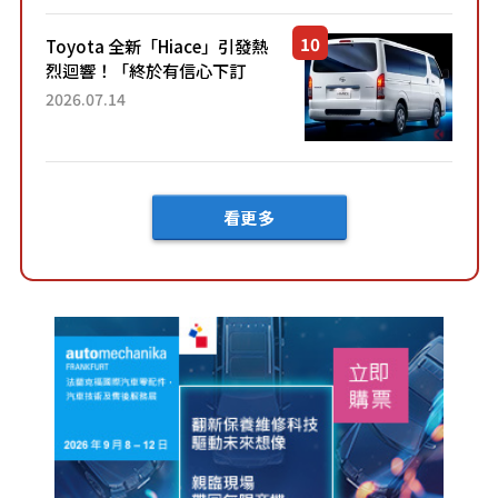
「三...
Toyota 全新「Hiace」引發熱
烈迴響！「終於有信心下訂
了！」「哪個等級交車最
2026.07.14
快？」討論不斷！但下訂後竟
然還要等「超過半年」才能交
車？...
看更多