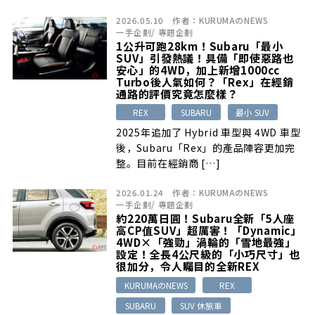
2026.05.10
作者：
KURUMAのNEWS
一手企劃
/
專題企劃
1公升可跑28km！Subaru「最小
SUV」引發熱議！具備「即使惡路也
安心」的4WD，加上新增1000cc
Turbo後人氣如何？「Rex」在經銷
通路的評價究竟怎麼樣？
REX
SUBARU
最小 SUV
2025年追加了 Hybrid 車型與 4WD 車型
後，Subaru「Rex」的產品陣容更加完
整。目前在經銷商 […]
2026.01.24
作者：
KURUMAのNEWS
一手企劃
/
專題企劃
約220萬日圓！Subaru全新「5人座
高CP值SUV」超厲害！「Dynamic」
4WD×「強勁」渦輪的「雪地最強」
設定！全長4公尺級的「小巧尺寸」也
很加分，令人矚目的全新REX
KURUMAのNEWS
REX
SUBARU
SUV 休旅車