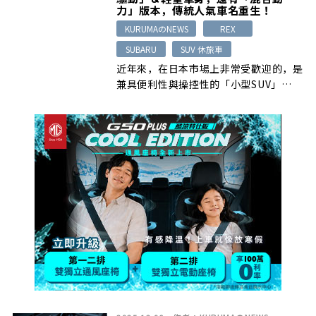
力」版本，傳統人氣車名重生！
KURUMAのNEWS
REX
SUBARU
SUV 休旅車
近年來，在日本市場上非常受歡迎的，是
兼具便利性與操控性的「小型SUV」…