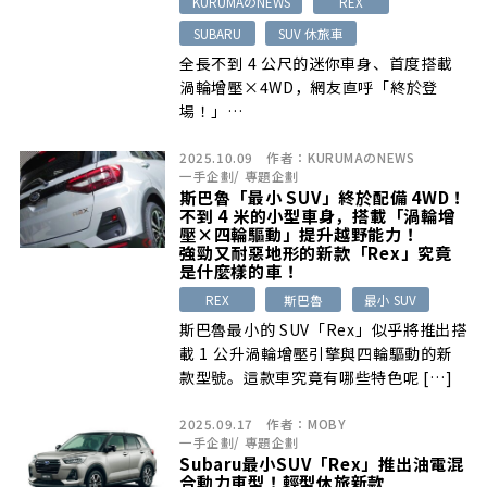
KURUMAのNEWS
REX
SUBARU
SUV 休旅車
全長不到 4 公尺的迷你車身、首度搭載
渦輪增壓×4WD，網友直呼「終於登
場！」…
2025.10.09
作者：
KURUMAのNEWS
一手企劃
/
專題企劃
斯巴魯「最小 SUV」終於配備 4WD！
不到 4 米的小型車身，搭載「渦輪增
壓×四輪驅動」提升越野能力！
強勁又耐惡地形的新款「Rex」究竟
是什麼樣的車！
REX
斯巴魯
最小 SUV
斯巴魯最小的 SUV「Rex」似乎將推出搭
載 1 公升渦輪增壓引擎與四輪驅動的新
款型號。這款車究竟有哪些特色呢 […]
2025.09.17
作者：
MOBY
一手企劃
/
專題企劃
Subaru最小SUV「Rex」推出油電混
合動力車型！輕型休旅新款