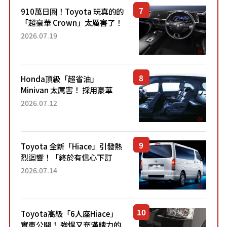
910萬日圓！Toyota 玩真的的
「超豪華 Crown」太厲害了！
採用由「匠人技藝」打造的
2026.07.19
「專屬車色」與運動化「底盤
設定」！還配備專屬豪華...
Honda頂級「超省油」
Minivan 太厲害！ 採用豪華
「真皮座椅」與專屬「黑色內
2026.07.12
裝」！ 每公升可跑約20公里，
兼具優異節能表現與舒適
「三...
Toyota 全新「Hiace」引發熱
烈迴響！「終於有信心下訂
了！」「哪個等級交車最
2026.07.14
快？」討論不斷！但下訂後竟
然還要等「超過半年」才能交
車？...
Toyota高級「6人座Hiace」
實車公開！ 強悍又充滿魄力的