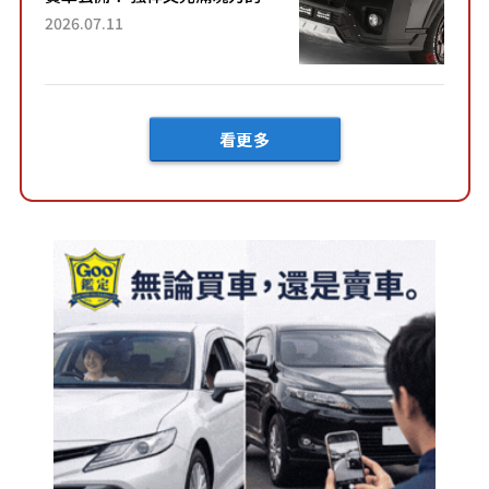
「全黑設計」搭配特別「豪華
2026.07.11
內裝」！ Premium打造的「限
定Bruno」由...
看更多