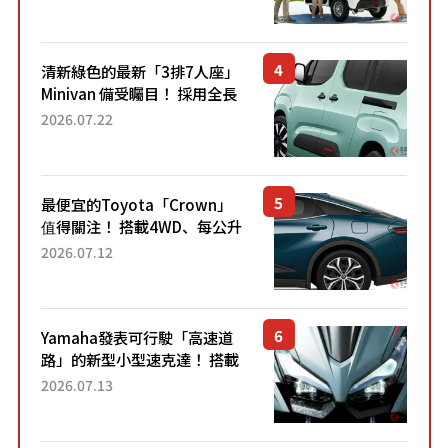
應時代需求，究竟為何能迅速
熱賣？
清新綠色的最新「3排7人座」
Minivan 備受矚目！ 採用全長
4.7公尺剛剛好的車身尺寸與
2026.07.22
「滑門」設計！ 還推出467萬
元日圓起的5人座版...
最便宜的Toyota「Crown」
值得關注！ 搭載4WD、每公升
22.4公里低油耗表現超亮眼！
2026.07.12
配備豐富、超越售價水準，堪
稱高CP值代表的「...
Yamaha發表可行駛「高速道
路」的新型小型速克達！ 搭載
能享受超強勁「渦輪感」的動
2026.07.13
力系統！ 採用與高階「Super
Sport」車款相同的...