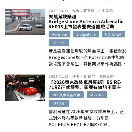
[…]
2026.04.27
作者：
莊智顯
一手車訊
聚焦駕駛樂趣
Bridgestone Potenza Adrenalin
RE005上市發表暨賽道體驗活動
Adrenalin
Bridgestone
POTENZA
RE005
若是喜愛運動駕駛的熱血車主，相信對於
Bridgestone旗下的Potenza高性能胎
款肯定不會陌生，其長期以來作為高性能
駕馭的代表，持續將賽道上的熱情與精準
2026.01.19
作者：
葛 蘭特
專題企劃
駕馭延伸到日常道路上，而以「極致駕馭
【2026東京改裝車展專題】BS RE-
樂趣」為開發理念的Pontenza
71RZ正式發表、衛冕有紋胎王寶座
Adrenalin系列，更是讓日常駕駛也能感
2026東京改裝車展
RE-71RZ
受到高性能運動表現，正如此次系列最新
進化之作RE005在麗寶賽道上，確實展
RE005
現讓人欲罷不能的信心與樂趣……
普利司通在2026年東京改裝車展上，正
式對外發布兩款新輪胎，分別是
POTENZA RE71-RZ與RE005。