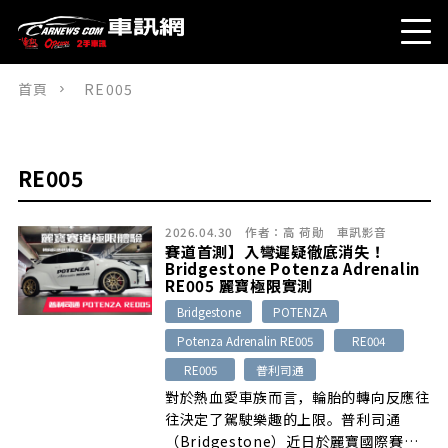
首頁
RE005
RE005
2026.04.30
作者：
高 荷勛
車訊影音
賽道首測】入彎遲疑徹底消失！
Bridgestone Potenza Adrenalin
RE005 麗寶極限實測
Bridgestone
POTENZA
Potenza Adrenalin RE005
RE004
RE005
普利司通
對於熱血愛車族而言，輪胎的轉向反應往
往決定了駕駛樂趣的上限。普利司通
（Bridgestone）近日於麗寶國際賽