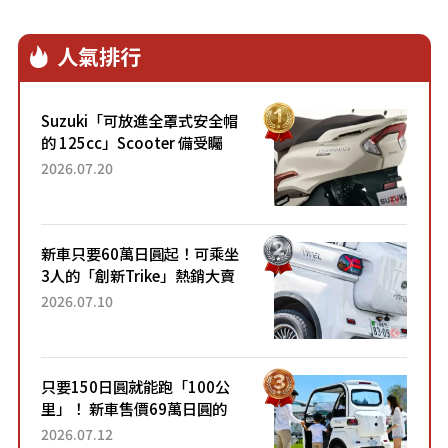
人氣排行
Suzuki「可放進全罩式安全帽
的 125cc」Scooter 備受矚
目！採用全新流線設計與各項
2026.07.20
升級，騎乘更加舒適！已陸續
開始出口的新款「B...
新車只要60萬日圓起！可乘坐
3人的「創新Trike」熱銷大賣
成為人氣車款！「養車成本真
2026.07.10
的超便宜！」「150日圓就能
跑100公里」「小朋友坐得...
只要150日圓就能跑「100公
里」！ 新車售價69萬日圓的
「3人座」Trike大受歡迎！ 順
2026.07.12