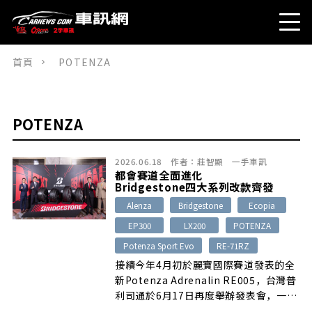
首頁
POTENZA
POTENZA
2026.06.18
作者：
莊智顯
一手車訊
都會賽道全面進化
Bridgestone四大系列改款齊發
Alenza
Bridgestone
Ecopia
EP300
LX200
POTENZA
Potenza Sport Evo
RE-71RZ
接續今年4月初於麗寶國際賽道發表的全
新Potenza Adrenalin RE005，台灣普
利司通於6月17日再度舉辦發表會，一口
氣針對旗下四大系列推出全新進化產品，