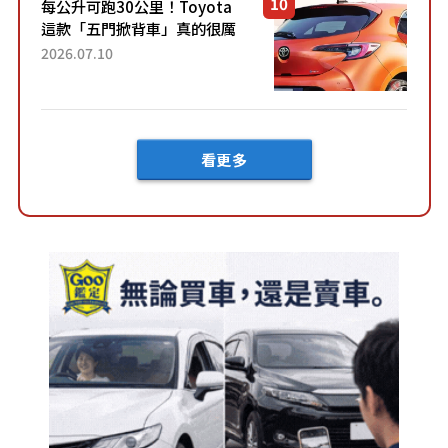
每公升可跑30公里！Toyota
這款「五門掀背車」真的很厲
害！ 擁有全長4.3公尺的「剛剛
2026.07.10
好車身尺寸」，配備全面升
級！ 採Hybrid專屬設...
看更多