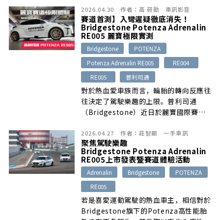
2026.04.30
作者：
高 荷勛
車訊影音
升級領域涵蓋都會移動、豪華SUV、高性
賽道首測】入彎遲疑徹底消失！
能跑車到賽道競技，業者強調將以「零時
Bridgestone Potenza Adrenalin
差引進日本、歐洲旗艦胎」的品牌策略，
RE005 麗寶極限實測
使台灣車主能與全球市場同步，第一時間
Bridgestone
POTENZA
體驗最新技術與產品表現。
Potenza Adrenalin RE005
RE004
RE005
普利司通
對於熱血愛車族而言，輪胎的轉向反應往
往決定了駕駛樂趣的上限。普利司通
（Bridgestone）近日於麗寶國際賽
[…]
2026.04.27
作者：
莊智顯
一手車訊
聚焦駕駛樂趣
Bridgestone Potenza Adrenalin
RE005上市發表暨賽道體驗活動
Adrenalin
Bridgestone
POTENZA
RE005
若是喜愛運動駕駛的熱血車主，相信對於
Bridgestone旗下的Potenza高性能胎