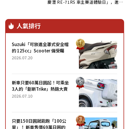
慶灃 RE-71RS 車主賽道體驗日」，邀請
全台 RE-71RS 車主齊聚，以真實賽道環
境體驗輪胎於高速直線、彎道與制動情境
下的動態表現。活動由普利司通台北旗艦
人氣排行
館——慶灃輪胎館協辦，今年特別以
POTENZA RE-71RS × BAC MONO 展
示組合作為全場亮點，展現普利司通高性
Suzuki「可放進全罩式安全帽
能胎款與 Motorsport 賽車文化之間的
的 125cc」Scooter 備受矚
高度連結。
目！採用全新流線設計與各項
2026.07.20
升級，騎乘更加舒適！已陸續
開始出口的新款「B...
新車只要60萬日圓起！可乘坐
3人的「創新Trike」熱銷大賣
成為人氣車款！「養車成本真
2026.07.10
的超便宜！」「150日圓就能
跑100公里」「小朋友坐得...
只要150日圓就能跑「100公
里」！ 新車售價69萬日圓的