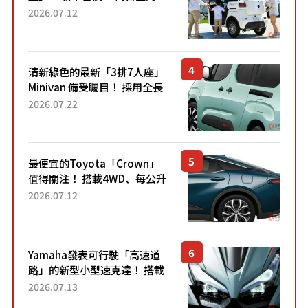
「3人座」Trike大受歡迎！ 順
2026.07.12
應時代需求，究竟為何能迅速
熱賣？
清新綠色的最新「3排7人座」
Minivan 備受矚目！ 採用全長
4.7公尺剛剛好的車身尺寸與
2026.07.22
「滑門」設計！ 還推出467萬
元日圓起的5人座版...
最便宜的Toyota「Crown」
值得關注！ 搭載4WD、每公升
22.4公里低油耗表現超亮眼！
2026.07.12
配備豐富、超越售價水準，堪
稱高CP值代表的「...
Yamaha發表可行駛「高速道
路」的新型小型速克達！ 搭載
能享受超強勁「渦輪感」的動
2026.07.13
力系統！ 採用與高階「Super