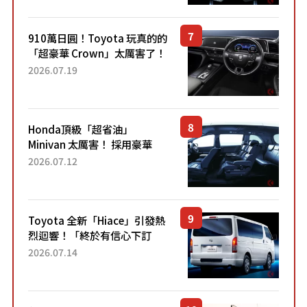
Sport」車款相同的...
910萬日圓！Toyota 玩真的的
「超豪華 Crown」太厲害了！
採用由「匠人技藝」打造的
2026.07.19
「專屬車色」與運動化「底盤
設定」！還配備專屬豪華...
Honda頂級「超省油」
Minivan 太厲害！ 採用豪華
「真皮座椅」與專屬「黑色內
2026.07.12
裝」！ 每公升可跑約20公里，
兼具優異節能表現與舒適
「三...
Toyota 全新「Hiace」引發熱
烈迴響！「終於有信心下訂
了！」「哪個等級交車最
2026.07.14
快？」討論不斷！但下訂後竟
然還要等「超過半年」才能交
車？...