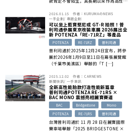
款肯定不會陌生，其長期以來作為高性能
駕馭的代表，持續將賽道上的熱情與精準
2026.01.15
作者：
KURUMAのNEWS
駕馭延伸到日常道路上，而以「極致駕馭
一手企劃
/
專題企劃
樂趣」為開發理念的Pontenza
可以坐上藍寶堅尼或 GT-R 拍照！普
Adrenalin系列，更是讓日常駕駛也能感
利司通參展東京改裝車展 2026展出全
受到高性能運動表現，正如此次系列最新
新 POTENZA「RE-71RZ」等產品
進化之作RE005在麗寶賽道上，確實展
POTENZA
RE-71RZ
普利司通
現讓人欲罷不能的信心與樂趣……
普利司通於2025年12月24日宣布，將參
展於2026年1月9日至11日在幕張展覽館
（千葉市美濱區）舉辦的「T […]
2025.12.02
作者：
CARNEWS
新聞快訊
/
一手車訊
全新高性能胎款打造性能新篇章
普利司通POTENZA RE-71RS ×
BAC MONO 震撼亮相麗寶賽道
BAC
Bridgestone
Mono
POTENZA
RE-71RS
普利司通
台灣普利司通於 11 月 28 日在麗寶國際
賽車場舉辦「2025 BRIDGESTONE ×