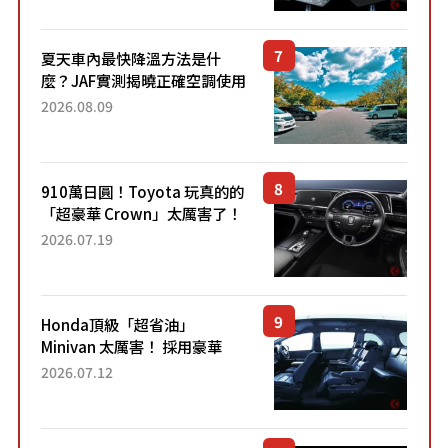
Sport」車款相同的...
夏天車內最快降溫方法是什
麼？JAF實測揭曉正確空調使用
方式
2026.08.09
910萬日圓！Toyota 玩真的的
「超豪華 Crown」太厲害了！
採用由「匠人技藝」打造的
2026.07.19
「專屬車色」與運動化「底盤
設定」！還配備專屬豪華...
Honda頂級「超省油」
Minivan 太厲害！ 採用豪華
「真皮座椅」與專屬「黑色內
2026.07.12
裝」！ 每公升可跑約20公里，
兼具優異節能表現與舒適
「三...