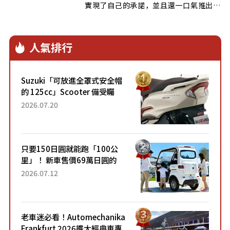
實現了自己的承諾，並且還一口氣推出兩
款…
人氣排行
Suzuki「可放進全罩式安全帽
的 125cc」Scooter 備受矚
目！採用全新流線設計與各項
2026.07.20
升級，騎乘更加舒適！已陸續
開始出口的新款「B...
只要150日圓就能跑「100公
里」！ 新車售價69萬日圓的
「3人座」Trike大受歡迎！ 順
2026.07.12
應時代需求，究竟為何能迅速
熱賣？
老車迷必看！Automechanika
Frankfurt 2026擴大經典車專