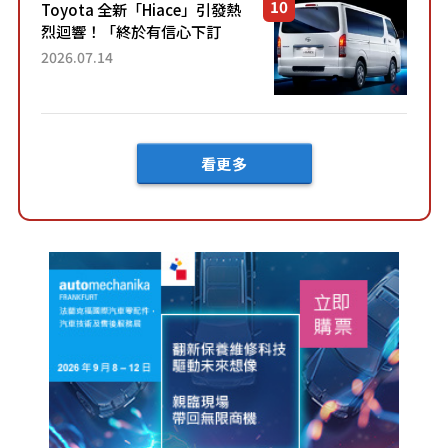
Toyota 全新「Hiace」引發熱
烈迴響！「終於有信心下訂
了！」「哪個等級交車最
2026.07.14
快？」討論不斷！但下訂後竟
然還要等「超過半年」才能交
車？...
看更多