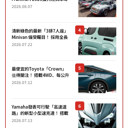
區 1954年珍稀古董車現場修復
2026.08.07
清新綠色的最新「3排7人座」
Minivan 備受矚目！ 採用全長
4.7公尺剛剛好的車身尺寸與
2026.07.22
「滑門」設計！ 還推出467萬
元日圓起的5人座版...
最便宜的Toyota「Crown」
值得關注！ 搭載4WD、每公升
22.4公里低油耗表現超亮眼！
2026.07.12
配備豐富、超越售價水準，堪
稱高CP值代表的「...
Yamaha發表可行駛「高速道
路」的新型小型速克達！ 搭載
能享受超強勁「渦輪感」的動
2026.07.13
力系統！ 採用與高階「Super