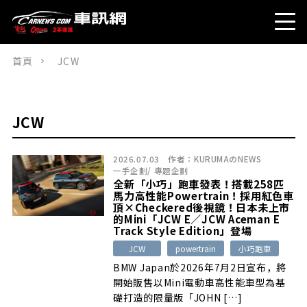
首頁
JCW
JCW
2026.07.03
作者：
KURUMAのNEWS
一手企劃
/
專題企劃
全新「小巧」跑車發表！搭載258匹
馬力高性能Powertrain！採用紅色車
頂×Checkered後視鏡！日本未上市
的Mini「JCW E／JCW Aceman E
Track Style Edition」登場
JCW
powertrain
小巧跑車
BMW Japan於2026年7月2日宣布，將
開始販售以Mini電動車高性能車型為基
礎打造的限量版「JOHN […]