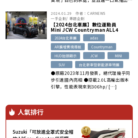
實現了自己的承諾，並且還一口氣推出兩
款…
2024.01.29
作者：
CARNEWS
一手企劃
/
專題企劃
【2024台北車展】數位運動員
Mini JCW Countryman ALL4
2024台北車展
adas
AR擴增實境導航
Countryman
HUD抬頭顯示
JCW
MINI
SUV
台北新車暨新能源車特展
●原廠2023年11月發表，總代理幾乎同
步引進國內亮相 ●搭載2.0L高輸出版本
引擎，性能表現來到306hp/ […]
人氣排行
Suzuki「可放進全罩式安全帽