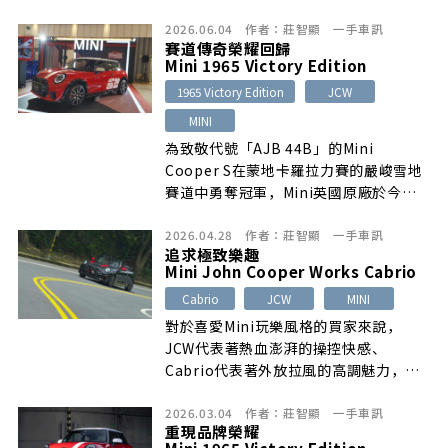
2026.06.04
作者：
莊智顯
一手車訊
賽道傳奇榮耀回歸
Mini 1965 Victory Edition
1965 Victory Edition
JCW
MINI
為致敬代號「AJB 44B」的Mini
Cooper S在蒙地卡羅拉力賽的嚴峻雪地
賽道中勇奪冠軍，Mini英國原廠於今年2
月底推出1965 Victory Edition特仕車
2026.04.28
作者：
莊智顯
一手車訊
型，總代理汎德則迅速於5月27日限量引
追求極致樂趣
進，建議售價216萬元起，國內配額共計
Mini John Cooper Works Cabrio
12輛，統一採用Chili Red車色搭配限定
Cabrio
JCW
MINI
白色車頂與賽車飾條，動力配置則為強調
熱血精神的JCW汽油渦輪單元。
對於喜愛Mini玩樂風格的買家來說，
JCW代表著熱血澎湃的操控快感、
Cabrio代表著外放拉風的高調魅力，但
既然大家都不是小孩子了，原廠自然也給
2026.03.04
作者：
莊智顯
一手車訊
出了「我全都要」的完美選項─Mini
重現品牌榮耀
JCW Cabrio……