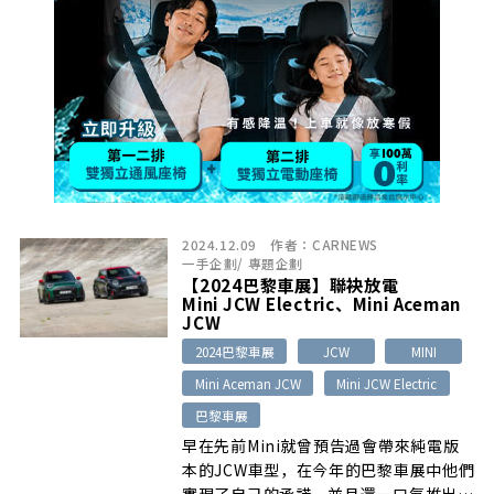
2024.12.09
作者：
CARNEWS
一手企劃
/
專題企劃
【2024巴黎車展】聯袂放電
Mini JCW Electric、Mini Aceman
JCW
2024巴黎車展
JCW
MINI
Mini Aceman JCW
Mini JCW Electric
巴黎車展
早在先前Mini就曾預告過會帶來純電版
本的JCW車型，在今年的巴黎車展中他們