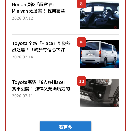
Honda頂級「超省油」
Minivan 太厲害！ 採用豪華
「真皮座椅」與專屬「黑色內
2026.07.12
裝」！ 每公升可跑約20公里，
兼具優異節能表現與舒適
「三...
Toyota 全新「Hiace」引發熱
烈迴響！「終於有信心下訂
了！」「哪個等級交車最
2026.07.14
快？」討論不斷！但下訂後竟
然還要等「超過半年」才能交
車？...
Toyota高級「6人座Hiace」
實車公開！ 強悍又充滿魄力的
「全黑設計」搭配特別「豪華
2026.07.11
內裝」！ Premium打造的「限
定Bruno」由...
看更多