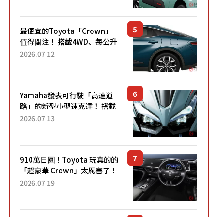
元日圓起的5人座版...
最便宜的Toyota「Crown」
值得關注！ 搭載4WD、每公升
22.4公里低油耗表現超亮眼！
2026.07.12
配備豐富、超越售價水準，堪
稱高CP值代表的「...
Yamaha發表可行駛「高速道
路」的新型小型速克達！ 搭載
能享受超強勁「渦輪感」的動
2026.07.13
力系統！ 採用與高階「Super
Sport」車款相同的...
910萬日圓！Toyota 玩真的的
「超豪華 Crown」太厲害了！
採用由「匠人技藝」打造的
2026.07.19
「專屬車色」與運動化「底盤
設定」！還配備專屬豪華...