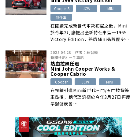
Mini 1965 Victory Edition
Cooper S
JCW
MINI
特仕車
在陸續完成新世代車款布局之後，Mini
於今年2月底推出全新特仕車型─1965
Victory Edition，熟悉Mini品牌歷史的
車迷們相信從車名就能看出，本車是用以
2025.04.28
作者：
莊智顯
致敬讓Mini與JCW一同聲名大噪的1965
新聞快訊
/
一手車訊
年蒙地卡羅拉力賽冠軍歷史，同時為滿足
熱血拉風任選
不同地區與消費者喜好，特仕車將提供
Mini John Cooper Works &
Cooper S、JCW與JCW Electric三種動
Cooper Cabrio
力配置選擇，3月起開始在特定地區上
Cooper
JCW
MINI
市、歐洲地區為7月，總代理汎德則表示
在接續引進Mini新世代三門/五門掀背等
預計於第2季限量引進，目前仍在與原廠
車型後，總代理汎德於今年3月27日再度
確認配額中。
舉辦發表會…