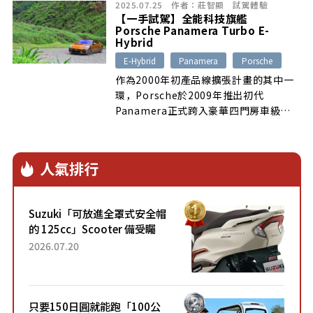
2025.07.25
作者：
莊智顯
試駕體驗
式混合動力車型，兩相結合將帶來怎樣的
【一手試駕】全能科技旗艦
駕乘感受？直到真正上路試駕前都令我們
Porsche Panamera Turbo E-
好奇不已……
Hybrid
E-Hybrid
Panamera
Porsche
作為2000年初產品線擴張計畫的其中一
環，Porsche於2009年推出初代
Panamera正式跨入豪華四門房車級
距，歷經十餘年的市場考驗與三代車型進
化，如今全新Panamera不僅依舊忠實
傳承來自911車系的設計元素與操駕樂
人氣排行
趣，各式先進科技與豪華配備的完整導
入，更使其成為Porsche旗下無可取代
的全能旗艦代表……
Suzuki「可放進全罩式安全帽
的 125cc」Scooter 備受矚
目！採用全新流線設計與各項
2026.07.20
升級，騎乘更加舒適！已陸續
開始出口的新款「B...
只要150日圓就能跑「100公