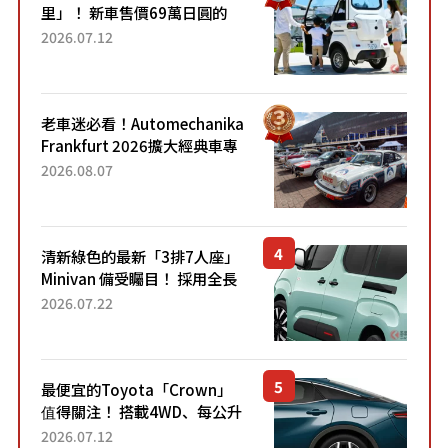
里」！ 新車售價69萬日圓的
「3人座」Trike大受歡迎！ 順
2026.07.12
應時代需求，究竟為何能迅速
熱賣？
老車迷必看！Automechanika
Frankfurt 2026擴大經典車專
區 1954年珍稀古董車現場修復
2026.08.07
清新綠色的最新「3排7人座」
Minivan 備受矚目！ 採用全長
4.7公尺剛剛好的車身尺寸與
2026.07.22
「滑門」設計！ 還推出467萬
元日圓起的5人座版...
最便宜的Toyota「Crown」
值得關注！ 搭載4WD、每公升
22.4公里低油耗表現超亮眼！
2026.07.12