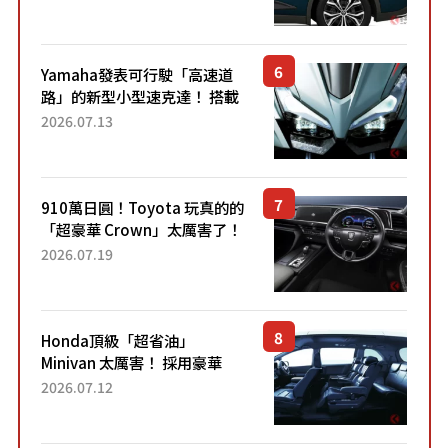
配備豐富、超越售價水準，堪
稱高CP值代表的「...
Yamaha發表可行駛「高速道
路」的新型小型速克達！ 搭載
能享受超強勁「渦輪感」的動
2026.07.13
力系統！ 採用與高階「Super
Sport」車款相同的...
910萬日圓！Toyota 玩真的的
「超豪華 Crown」太厲害了！
採用由「匠人技藝」打造的
2026.07.19
「專屬車色」與運動化「底盤
設定」！還配備專屬豪華...
Honda頂級「超省油」
Minivan 太厲害！ 採用豪華
「真皮座椅」與專屬「黑色內
2026.07.12
裝」！ 每公升可跑約20公里，
兼具優異節能表現與舒適