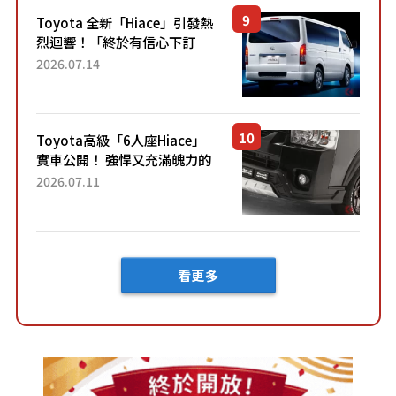
「三...
Toyota 全新「Hiace」引發熱
烈迴響！「終於有信心下訂
了！」「哪個等級交車最
2026.07.14
快？」討論不斷！但下訂後竟
然還要等「超過半年」才能交
車？...
Toyota高級「6人座Hiace」
實車公開！ 強悍又充滿魄力的
「全黑設計」搭配特別「豪華
2026.07.11
內裝」！ Premium打造的「限
定Bruno」由...
看更多