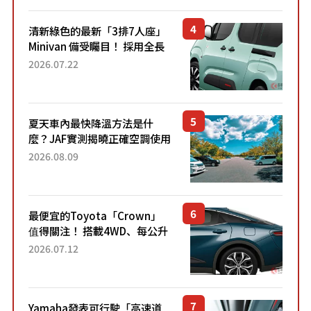
清新綠色的最新「3排7人座」
Minivan 備受矚目！ 採用全長
4.7公尺剛剛好的車身尺寸與
2026.07.22
「滑門」設計！ 還推出467萬
元日圓起的5人座版...
夏天車內最快降溫方法是什
麼？JAF實測揭曉正確空調使用
方式
2026.08.09
最便宜的Toyota「Crown」
值得關注！ 搭載4WD、每公升
22.4公里低油耗表現超亮眼！
2026.07.12
配備豐富、超越售價水準，堪
稱高CP值代表的「...
Yamaha發表可行駛「高速道