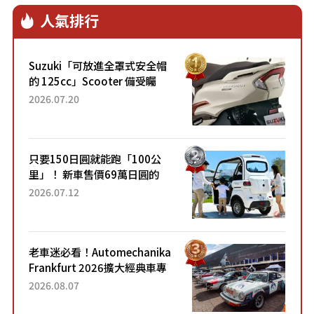
年蒙地卡羅拉力賽冠軍歷史，同時為滿足
人氣排行
不同地區與消費者喜好，特仕車將提供
Cooper S、JCW與JCW Electric三種動
力配置選擇，3月起開始在特定地區上
Suzuki「可放進全罩式安全帽
市、歐洲地區為7月，總代理汎德則表示
的 125cc」Scooter 備受矚
預計於第2季限量引進，目前仍在與原廠
目！採用全新流線設計與各項
2026.07.20
確認配額中。
升級，騎乘更加舒適！已陸續
開始出口的新款「B...
只要150日圓就能跑「100公
里」！ 新車售價69萬日圓的
「3人座」Trike大受歡迎！ 順
2026.07.12
應時代需求，究竟為何能迅速
熱賣？
老車迷必看！Automechanika
Frankfurt 2026擴大經典車專
區 1954年珍稀古董車現場修復
2026.08.07