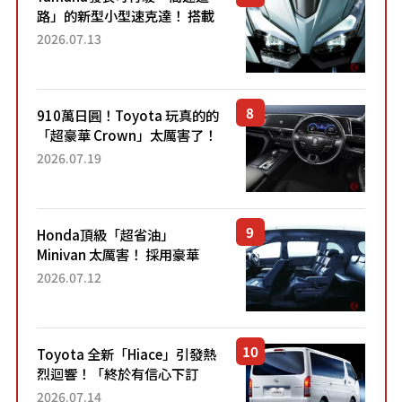
路」的新型小型速克達！ 搭載
能享受超強勁「渦輪感」的動
2026.07.13
力系統！ 採用與高階「Super
Sport」車款相同的...
910萬日圓！Toyota 玩真的的
「超豪華 Crown」太厲害了！
採用由「匠人技藝」打造的
2026.07.19
「專屬車色」與運動化「底盤
設定」！還配備專屬豪華...
Honda頂級「超省油」
Minivan 太厲害！ 採用豪華
「真皮座椅」與專屬「黑色內
2026.07.12
裝」！ 每公升可跑約20公里，
兼具優異節能表現與舒適
「三...
Toyota 全新「Hiace」引發熱
烈迴響！「終於有信心下訂
了！」「哪個等級交車最
2026.07.14