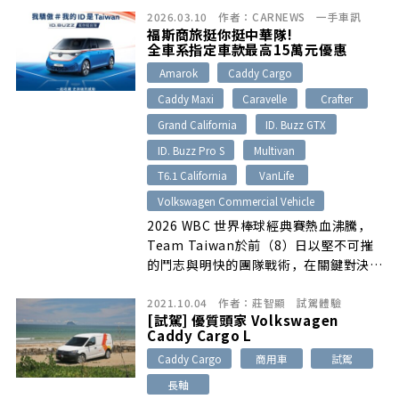
2026.03.10
作者：
CARNEWS
一手車訊
及六年期滿保證買回方案。8月底前完成
福斯商旅挺你挺中華隊!
購車與交車者，還可申請價值2萬元以上
全車系指定車款最高15萬元優惠
的廣告行銷資源。
Amarok
Caddy Cargo
Caddy Maxi
Caravelle
Crafter
Grand California
ID. Buzz GTX
ID. Buzz Pro S
Multivan
T6.1 California
VanLife
Volkswagen Commercial Vehicle
2026 WBC 世界棒球經典賽熱血沸騰，
Team Taiwan於前（8）日以堅不可摧
的鬥志與明快的團隊戰術，在關鍵對決中
贏得逆轉勝利，寫下歷史性的一頁！為響
2021.10.04
作者：
莊智顯
試駕體驗
應這份屬於全台的喜悅，福斯商旅將以實
[試駕] 優質頭家 Volkswagen
質優惠回饋，與所有在人生賽道上努力的
Caddy Cargo L
英雄們一同喝采。
Caddy Cargo
商用車
試駕
長軸