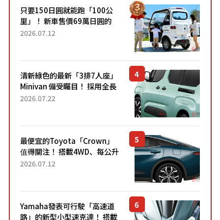
只要150日圓就能跑「100公
里」！ 新車售價69萬日圓的
「3人座」Trike大受歡迎！ 順
2026.07.12
應時代需求，究竟為何能迅速
熱賣？
清新綠色的最新「3排7人座」
Minivan 備受矚目！ 採用全長
4.7公尺剛剛好的車身尺寸與
2026.07.22
「滑門」設計！ 還推出467萬
元日圓起的5人座版...
最便宜的Toyota「Crown」
值得關注！ 搭載4WD、每公升
22.4公里低油耗表現超亮眼！
2026.07.12
配備豐富、超越售價水準，堪
稱高CP值代表的「...
Yamaha發表可行駛「高速道
路」的新型小型速克達！ 搭載