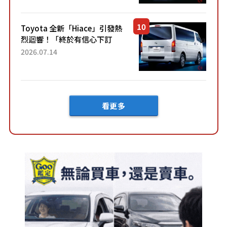
兼具優異節能表現與舒適
「三...
Toyota 全新「Hiace」引發熱
烈迴響！「終於有信心下訂
了！」「哪個等級交車最
2026.07.14
快？」討論不斷！但下訂後竟
然還要等「超過半年」才能交
車？...
看更多