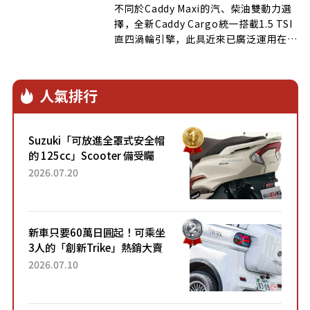
不同於Caddy Maxi的汽、柴油雙動力選
擇，全新Caddy Cargo統一搭載1.5 TSI
直四渦輪引擎，此具近來已廣泛運用在
VW集團旗下眾多車型的動力單元，具備
ACT汽缸歇止功能與最大輸出
114hp/22.4kgm
人氣排行
Suzuki「可放進全罩式安全帽
的 125cc」Scooter 備受矚
目！採用全新流線設計與各項
2026.07.20
升級，騎乘更加舒適！已陸續
開始出口的新款「B...
新車只要60萬日圓起！可乘坐
3人的「創新Trike」熱銷大賣
成為人氣車款！「養車成本真
2026.07.10
的超便宜！」「150日圓就能
跑100公里」「小朋友坐得...