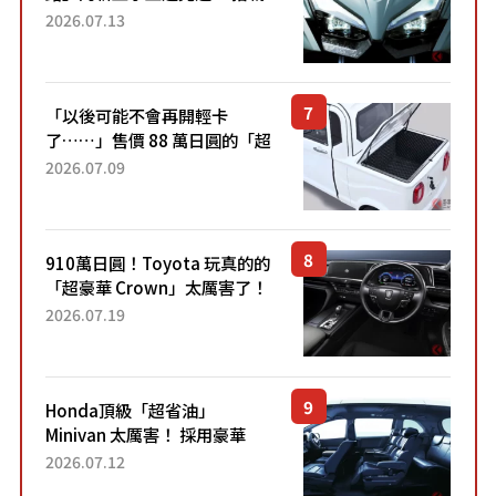
能享受超強勁「渦輪感」的動
2026.07.13
力系統！ 採用與高階「Super
Sport」車款相同的...
「以後可能不會再開輕卡
了……」售價 88 萬日圓的「超
迷你輕型貨車」引發兩極評
2026.07.09
價！「150 日圓就能跑 100 公
里！」「免驗車真的太棒
了！...
910萬日圓！Toyota 玩真的的
「超豪華 Crown」太厲害了！
採用由「匠人技藝」打造的
2026.07.19
「專屬車色」與運動化「底盤
設定」！還配備專屬豪華...
Honda頂級「超省油」
Minivan 太厲害！ 採用豪華
「真皮座椅」與專屬「黑色內
2026.07.12
裝」！ 每公升可跑約20公里，