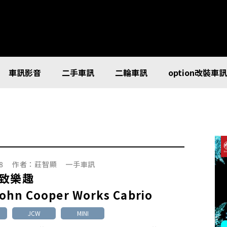
車訊影音
二手車訊
二輪車訊
option改裝車
8
作者：
莊智顯
一手車訊
致樂趣
John Cooper Works Cabrio
JCW
MINI