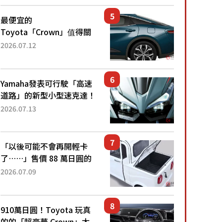
還推出467萬元日圓起的5
人座版...
最便宜的
Toyota「Crown」值得關
注！ 搭載4WD、每公升
2026.07.12
22.4公里低油耗表現超亮
眼！ 配備豐富、超越售價
水準，堪稱高CP值代表的
Yamaha發表可行駛「高速
「...
道路」的新型小型速克達！
搭載能享受超強勁「渦輪
2026.07.13
感」的動力系統！ 採用與
高階「Super Sport」車款
相同的...
「以後可能不會再開輕卡
了……」售價 88 萬日圓的
「超迷你輕型貨車」引發兩
2026.07.09
極評價！「150 日圓就能跑
100 公里！」「免驗車真的
太棒了！...
910萬日圓！Toyota 玩真
的的「超豪華 Crown」太