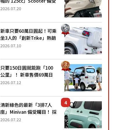
帽的 125cc」Scooter 備受
矚目！採用全新流線設計與
2026.07.20
各項升級，騎乘更加舒適！
已陸續開始出口的新款
「B...
新車只要60萬日圓起！可乘
坐3人的「創新Trike」熱銷
大賣成為人氣車款！「養車
2026.07.10
成本真的超便宜！」「150
日圓就能跑100公里」「小
朋友坐得...
只要150日圓就能跑「100
公里」！ 新車售價69萬日
圓的「3人座」Trike大受歡
2026.07.12
迎！ 順應時代需求，究竟
為何能迅速熱賣？
清新綠色的最新「3排7人
座」Minivan 備受矚目！ 採
用全長4.7公尺剛剛好的車
2026.07.22
身尺寸與「滑門」設計！