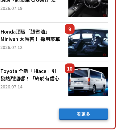
厲害了！採用由「匠人技
2026.07.19
藝」打造的「專屬車色」與
運動化「底盤設定」！還配
備專屬豪華...
Honda頂級「超省油」
Minivan 太厲害！ 採用豪華
「真皮座椅」與專屬「黑色
2026.07.12
內裝」！ 每公升可跑約20
公里，兼具優異節能表現與
舒適「三...
Toyota 全新「Hiace」引
發熱烈迴響！「終於有信心
下訂了！」「哪個等級交車
2026.07.14
最快？」討論不斷！但下訂
後竟然還要等「超過半年」
才能交車？...
看更多