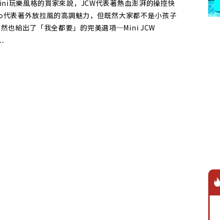
ini玩樂風格的買家來說，JCW代表著熱血澎湃的操控快
rio代表著外放拉風的高調魅力，但既然大家都不是小孩子
然也給出了「我全都要」的完美選項─Mini JCW
…