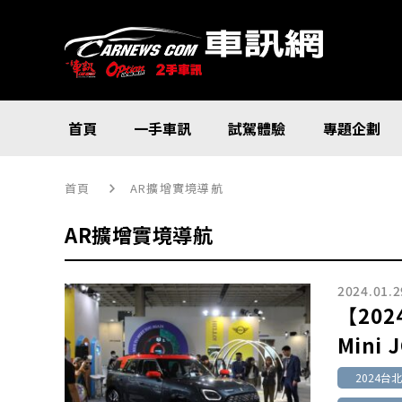
首頁
一手車訊
試駕體驗
專題企劃
首頁
AR擴增實境導航
AR擴增實境導航
2024.01.2
【20
Mini 
2024台