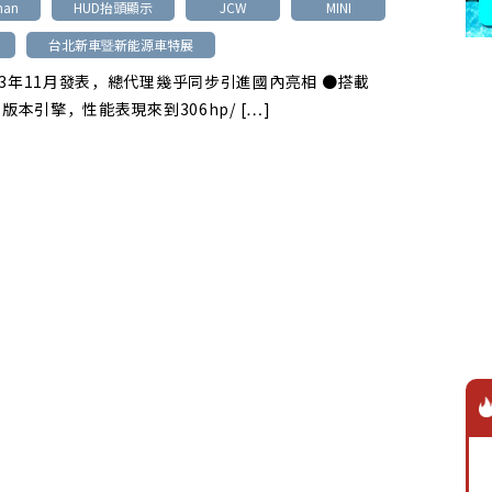
man
HUD抬頭顯示
JCW
MINI
台北新車暨新能源車特展
23年11月發表，總代理幾乎同步引進國內亮相 ●搭載
出版本引擎，性能表現來到306hp/ […]