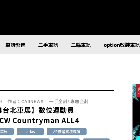
車訊影音
二手車訊
二輪車訊
option改裝車
9
作者：
CARNEWS
一手企劃
/
專題企劃
24台北車展】數位運動員
JCW Countryman ALL4
北車展
adas
AR擴增實境導航