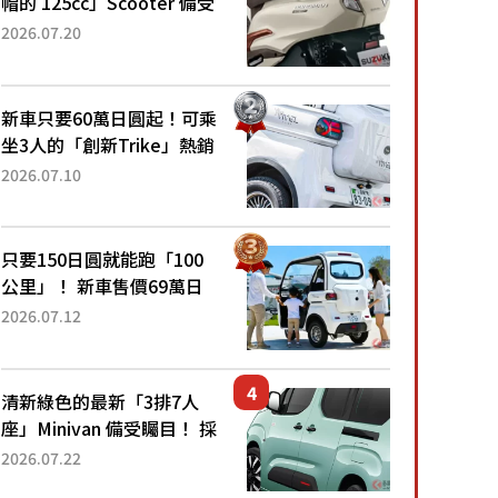
帽的 125cc」Scooter 備受
矚目！採用全新流線設計與
2026.07.20
各項升級，騎乘更加舒適！
已陸續開始出口的新款
「B...
新車只要60萬日圓起！可乘
坐3人的「創新Trike」熱銷
大賣成為人氣車款！「養車
2026.07.10
成本真的超便宜！」「150
日圓就能跑100公里」「小
朋友坐得...
只要150日圓就能跑「100
公里」！ 新車售價69萬日
圓的「3人座」Trike大受歡
2026.07.12
迎！ 順應時代需求，究竟
為何能迅速熱賣？
清新綠色的最新「3排7人
座」Minivan 備受矚目！ 採
用全長4.7公尺剛剛好的車
2026.07.22
身尺寸與「滑門」設計！