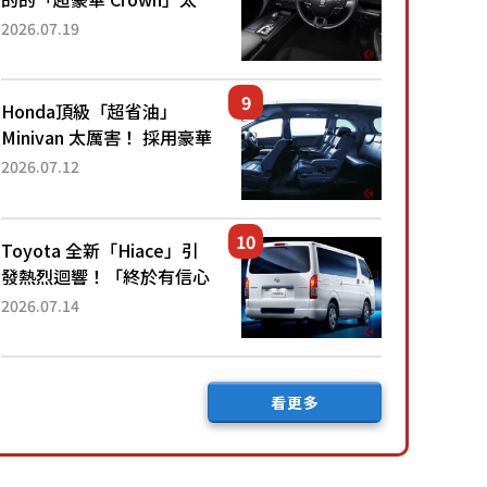
厲害了！採用由「匠人技
2026.07.19
藝」打造的「專屬車色」與
運動化「底盤設定」！還配
備專屬豪華...
Honda頂級「超省油」
Minivan 太厲害！ 採用豪華
「真皮座椅」與專屬「黑色
2026.07.12
內裝」！ 每公升可跑約20
公里，兼具優異節能表現與
舒適「三...
Toyota 全新「Hiace」引
發熱烈迴響！「終於有信心
下訂了！」「哪個等級交車
2026.07.14
最快？」討論不斷！但下訂
後竟然還要等「超過半年」
才能交車？...
看更多