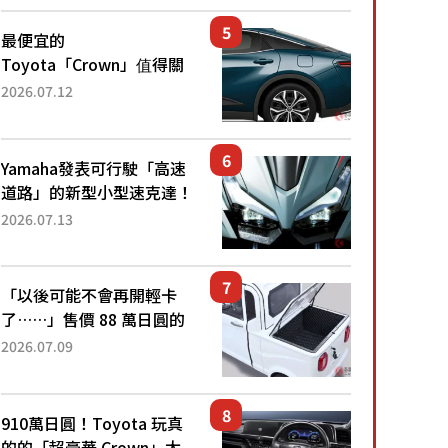
還推出467萬元日圓起的5
人座版...
最便宜的
Toyota「Crown」值得關
注！ 搭載4WD、每公升
2026.07.12
22.4公里低油耗表現超亮
眼！ 配備豐富、超越售價
水準，堪稱高CP值代表的
Yamaha發表可行駛「高速
「...
道路」的新型小型速克達！
搭載能享受超強勁「渦輪
2026.07.13
感」的動力系統！ 採用與
高階「Super Sport」車款
相同的...
「以後可能不會再開輕卡
了……」售價 88 萬日圓的
「超迷你輕型貨車」引發兩
2026.07.09
極評價！「150 日圓就能跑
100 公里！」「免驗車真的
太棒了！...
910萬日圓！Toyota 玩真
的的「超豪華 Crown」太