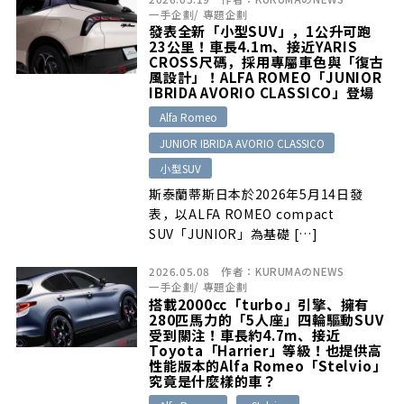
一手企劃
/
專題企劃
發表全新「小型SUV」，1公升可跑
23公里！車長4.1m、接近YARIS
CROSS尺碼，採用專屬車色與「復古
風設計」！ALFA ROMEO「JUNIOR
IBRIDA AVORIO CLASSICO」登場
Alfa Romeo
JUNIOR IBRIDA AVORIO CLASSICO
小型SUV
斯泰蘭蒂斯日本於2026年5月14日發
表，以ALFA ROMEO compact
SUV「JUNIOR」為基礎 […]
2026.05.08
作者：
KURUMAのNEWS
一手企劃
/
專題企劃
搭載2000cc「turbo」引擎、擁有
280匹馬力的「5人座」四輪驅動SUV
受到關注！車長約4.7m、接近
Toyota「Harrier」等級！也提供高
性能版本的Alfa Romeo「Stelvio」
究竟是什麼樣的車？