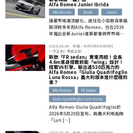
統硬派的掀背鋼砲調校思維，打造屬於他
Alfa Romeo Junior Ibrida
們的第一款純電性能代表Junior
Alfa Romeo
Ibrida
Junior
Elettrica 280 Veloce……
隨著市場潮流變化，過往在小型掀背車級
距深耕多年的Alfa Romeo，也在2024
年推出全新Junior進軍都會跨界市場，
不僅成為品牌全新入門代表，對於睽違多
2026.06.04
作者：
KURUMAのNEWS
年重新回歸的台灣市場來說，更是讓國內
一手企劃
/
專題企劃
消費者首度接觸、感受品牌義式魅力的最
新款「FR sedan」實車亮相！全長
佳敲門磚……
4.6m車身搭載前衛「wing」設計！
搭載V6引擎、輸出達520匹馬力的
Alfa Romeo「Giulia Quadrifoglio
Luna Rossa」義大利版本是什麼樣的
車？
Alfa Romeo
FR Sedan
Giulia Quadrifoglio Luna Rossa
Alfa Romeo Giulia Quadrifoglio於
2026年5月20日宣布，與義大利帆船隊
「Lun […]
2026.05.19
作者：
KURUMAのNEWS