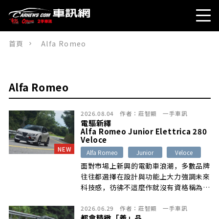
首頁
Alfa Romeo
Alfa Romeo
2026.08.04
作者：
莊智顯
一手車訊
電驅新繹
Alfa Romeo Junior Elettrica 280
Veloce
NEW
Alfa Romeo
Junior
Veloce
面對市場上新興的電動車浪潮，多數品牌
往往都選擇在設計與功能上大力強調未來
科技感，彷彿不這麼作就沒有資格稱為電
動車般，但充滿義大利浪漫情懷的Alfa
2026.06.29
作者：
莊智顯
一手車訊
Romeo偏偏就要反其道而行，以最為傳
都會精緻「義」品