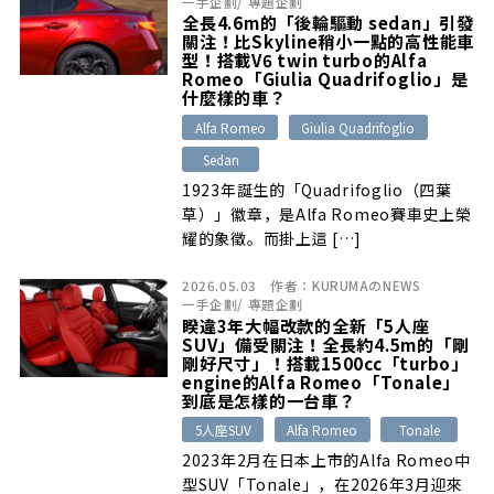
一手企劃
/
專題企劃
全長4.6m的「後輪驅動 sedan」引發
關注！比Skyline稍小一點的高性能車
型！搭載V6 twin turbo的Alfa
Romeo「Giulia Quadrifoglio」是
什麼樣的車？
Alfa Romeo
Giulia Quadrifoglio
Sedan
1923年誕生的「Quadrifoglio（四葉
草）」徽章，是Alfa Romeo賽車史上榮
耀的象徵。而掛上這 […]
2026.05.03
作者：
KURUMAのNEWS
一手企劃
/
專題企劃
睽違3年大幅改款的全新「5人座
SUV」備受關注！全長約4.5m的「剛
剛好尺寸」！搭載1500cc「turbo」
engine的Alfa Romeo「Tonale」
到底是怎樣的一台車？
5人座SUV
Alfa Romeo
Tonale
2023年2月在日本上市的Alfa Romeo中
型SUV「Tonale」，在2026年3月迎來