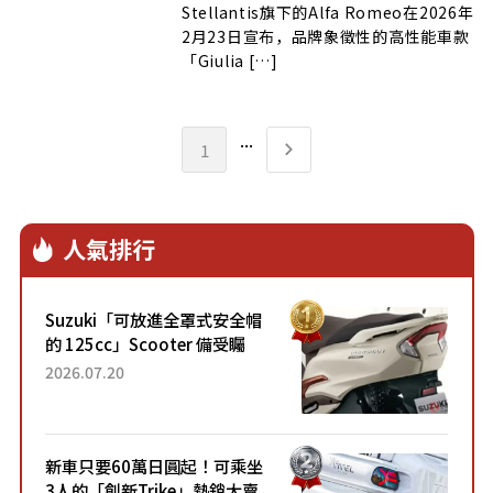
Stellantis旗下的Alfa Romeo在2026年
2月23日宣布，品牌象徵性的高性能車款
「Giulia […]
...
1
人氣排行
Suzuki「可放進全罩式安全帽
的 125cc」Scooter 備受矚
目！採用全新流線設計與各項
2026.07.20
升級，騎乘更加舒適！已陸續
開始出口的新款「B...
新車只要60萬日圓起！可乘坐
3人的「創新Trike」熱銷大賣