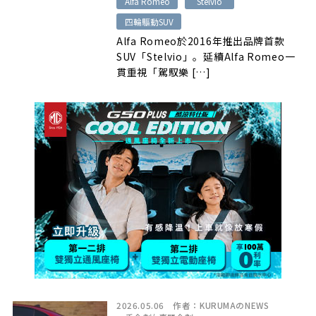
Alfa Romeo
Stelvio
四輪驅動SUV
Alfa Romeo於2016年推出品牌首款
SUV「Stelvio」。延續Alfa Romeo一
貫重視「駕馭樂 […]
2026.05.06
作者：
KURUMAのNEWS