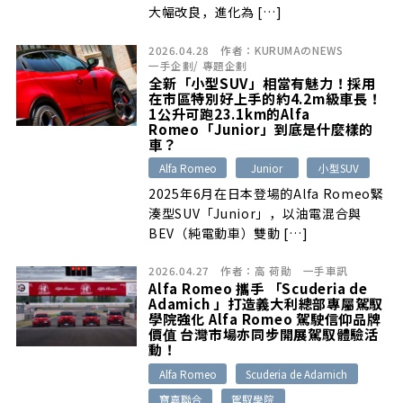
大幅改良，進化為 […]
2026.04.28
作者：
KURUMAのNEWS
一手企劃
/
專題企劃
全新「小型SUV」相當有魅力！採用
在市區特別好上手的約4.2m級車長！
1公升可跑23.1km的Alfa
Romeo「Junior」到底是什麼樣的
車？
Alfa Romeo
Junior
小型SUV
2025年6月在日本登場的Alfa Romeo緊
湊型SUV「Junior」，以油電混合與
BEV（純電動車）雙動 […]
2026.04.27
作者：
高 荷勛
一手車訊
Alfa Romeo 攜手 「Scuderia de
Adamich 」打造義大利總部專屬駕馭
學院強化 Alfa Romeo 駕駛信仰品牌
價值 台灣市場亦同步開展駕馭體驗活
動！
Alfa Romeo
Scuderia de Adamich
寶嘉聯合
駕馭學院