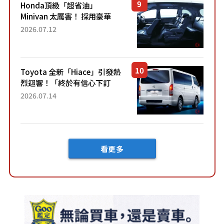
Honda頂級「超省油」
Minivan 太厲害！ 採用豪華
「真皮座椅」與專屬「黑色內
2026.07.12
裝」！ 每公升可跑約20公里，
兼具優異節能表現與舒適
「三...
Toyota 全新「Hiace」引發熱
烈迴響！「終於有信心下訂
了！」「哪個等級交車最
2026.07.14
快？」討論不斷！但下訂後竟
然還要等「超過半年」才能交
車？...
看更多