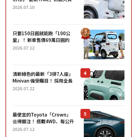
成為人氣車款！「養車成本真
2026.07.10
的超便宜！」「150日圓就能
跑100公里」「小朋友坐得...
只要150日圓就能跑「100公
里」！ 新車售價69萬日圓的
「3人座」Trike大受歡迎！ 順
2026.07.12
應時代需求，究竟為何能迅速
熱賣？
清新綠色的最新「3排7人座」
Minivan 備受矚目！ 採用全長
4.7公尺剛剛好的車身尺寸與
2026.07.22
「滑門」設計！ 還推出467萬
元日圓起的5人座版...
最便宜的Toyota「Crown」
值得關注！ 搭載4WD、每公升
22.4公里低油耗表現超亮眼！
2026.07.12
配備豐富、超越售價水準，堪