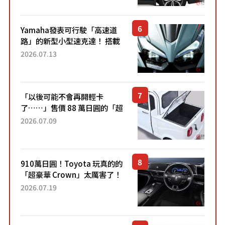
稱高CP值代表的「...
Yamaha發表可行駛「高速道
路」的新型小型速克達！ 搭載
能享受超強勁「渦輪感」的動
2026.07.13
力系統！ 採用與高階「Super
Sport」車款相同的...
「以後可能不會再開輕卡
了……」售價 88 萬日圓的「超
迷你輕型貨車」引發兩極評
2026.07.09
價！「150 日圓就能跑 100 公
里！」「免驗車真的太棒
了！...
910萬日圓！Toyota 玩真的的
「超豪華 Crown」太厲害了！
採用由「匠人技藝」打造的
2026.07.19
「專屬車色」與運動化「底盤
設定」！還配備專屬豪華...