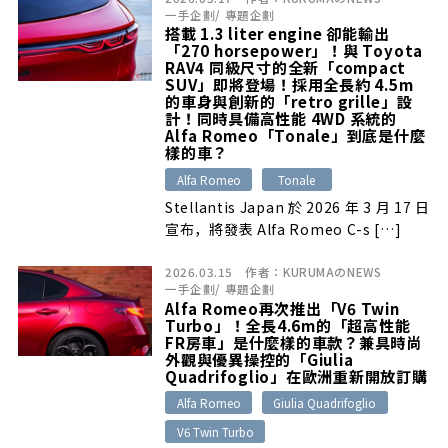
一手企劃
/
專題企劃
搭載 1.3 liter engine 卻能輸出
「270 horsepower」！與 Toyota
RAV4 同級尺寸的全新「compact
SUV」即將登場！採用全長約 4.5m
的車身與創新的「retro grille」設
計！同時具備高性能 4WD 系統的
Alfa Romeo「Tonale」到底是什麼
樣的車？
Alfa Romeo
Tonale
Stellantis Japan 於 2026 年 3 月 17 日
宣布，將發表 Alfa Romeo C-s […]
2026.03.15
作者：
KURUMAのNEWS
一手企劃
/
專題企劃
Alfa Romeo再次推出「V6 Twin
Turbo」！全長4.6m的「超高性能
FR房車」是什麼樣的車款？兼具時尚
外觀與優異操控的「Giulia
Quadrifoglio」在歐洲重新開放訂購
Alfa Romeo
Giulia Quadrifoglio
V6 Twin Turbo