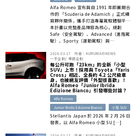
Alfa Romeo 宣布與自 1991 年即展開合
作的 「Scuderia de Adamich 」正式續
寫夥伴關係，攜手打造專屬駕馭體驗平台
「Alfa Romeo Driving Academy 駕馭
本計畫以完整產品陣容為核心，規劃
學院」。
Safe（安全駕駛）、Advanced（進階駕
駛）、Sporty（運動駕馭）與
Advanced Driving（高階駕馭）四大駕
2026.03.17
作者：
KURUMAのNEWS
馭課程，依據不同駕駛經驗與需求分級設
一手企劃
/
專題企劃
計，打造由基礎至高階、循序進階的駕馭
每公升可跑「23km」的全新「小型
體驗。
SUV」上市！採用與 Toyota「Yaris
Cross」相近、全長約 4.2 公尺級車
身，也被網友評價「外型很喜歡」！
Alfa Romeo「Junior Ibrida
Edizione Bianco」引發哪些討論？
Alfa Romeo
Junior Ibrida Edizione Bianco
小型 SUV
Stellantis Japan 於 2026 年 2 月 26 日
發表，以 Alfa Romeo 小型 SU […]
2026.03.17
作者：
KURUMAのNEWS