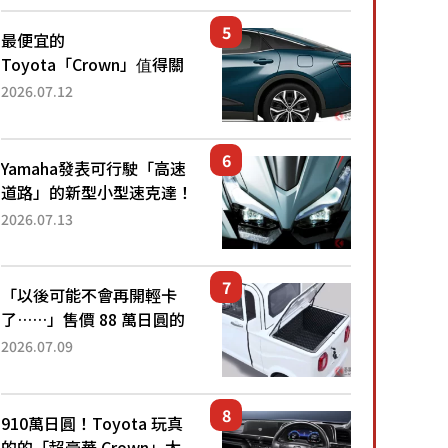
還推出467萬元日圓起的5
人座版...
最便宜的
Toyota「Crown」值得關
注！ 搭載4WD、每公升
2026.07.12
22.4公里低油耗表現超亮
眼！ 配備豐富、超越售價
水準，堪稱高CP值代表的
Yamaha發表可行駛「高速
「...
道路」的新型小型速克達！
搭載能享受超強勁「渦輪
2026.07.13
感」的動力系統！ 採用與
高階「Super Sport」車款
相同的...
「以後可能不會再開輕卡
了……」售價 88 萬日圓的
「超迷你輕型貨車」引發兩
2026.07.09
極評價！「150 日圓就能跑
100 公里！」「免驗車真的
太棒了！...
910萬日圓！Toyota 玩真
的的「超豪華 Crown」太