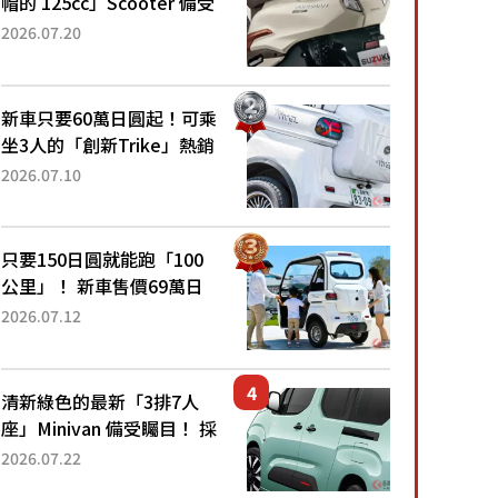
帽的 125cc」Scooter 備受
矚目！採用全新流線設計與
2026.07.20
各項升級，騎乘更加舒適！
已陸續開始出口的新款
「B...
新車只要60萬日圓起！可乘
坐3人的「創新Trike」熱銷
大賣成為人氣車款！「養車
2026.07.10
成本真的超便宜！」「150
日圓就能跑100公里」「小
朋友坐得...
只要150日圓就能跑「100
公里」！ 新車售價69萬日
圓的「3人座」Trike大受歡
2026.07.12
迎！ 順應時代需求，究竟
為何能迅速熱賣？
清新綠色的最新「3排7人
座」Minivan 備受矚目！ 採
用全長4.7公尺剛剛好的車
2026.07.22
身尺寸與「滑門」設計！