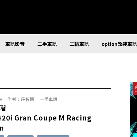
車訊影音
二手車訊
二輪車訊
option改裝車
9
作者：
莊智顯
一手車訊
階
20i Gran Coupe M Racing
on