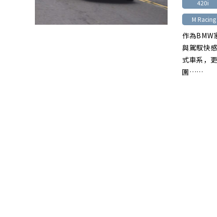
420i
M Racing
作為BMW
與駕馭快
式車系，
圍……