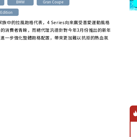
BMW
Gran Coupe
 Edition
家族中的拉風跑格代表，4 Series向來廣受喜愛運動風格
感的消費者青睞，而總代理汎德針對今年3月份推出的新年
更進一步強化整體跑格配置，帶來更加難以抗拒的熱血氛