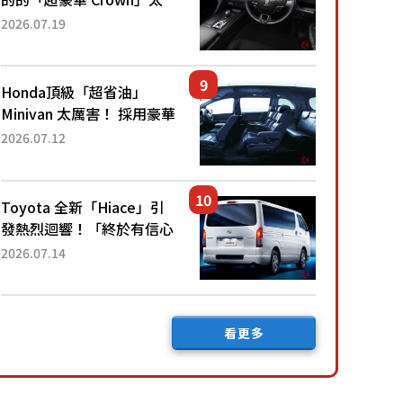
厲害了！採用由「匠人技
2026.07.19
藝」打造的「專屬車色」與
運動化「底盤設定」！還配
備專屬豪華...
Honda頂級「超省油」
Minivan 太厲害！ 採用豪華
「真皮座椅」與專屬「黑色
2026.07.12
內裝」！ 每公升可跑約20
公里，兼具優異節能表現與
舒適「三...
Toyota 全新「Hiace」引
發熱烈迴響！「終於有信心
下訂了！」「哪個等級交車
2026.07.14
最快？」討論不斷！但下訂
後竟然還要等「超過半年」
才能交車？...
看更多