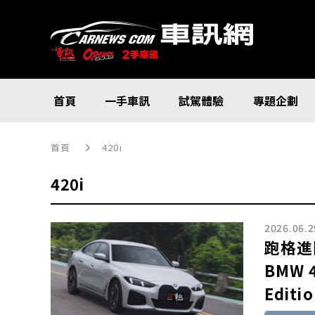
首頁
一手車訊
試駕體驗
專題企劃
首頁
420i
420i
2026.06.2
跑格進
BMW 4
Editi