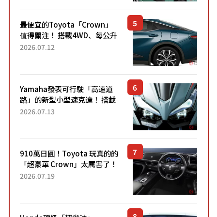
元日圓起的5人座版...
最便宜的Toyota「Crown」
值得關注！ 搭載4WD、每公升
22.4公里低油耗表現超亮眼！
2026.07.12
配備豐富、超越售價水準，堪
稱高CP值代表的「...
Yamaha發表可行駛「高速道
路」的新型小型速克達！ 搭載
能享受超強勁「渦輪感」的動
2026.07.13
力系統！ 採用與高階「Super
Sport」車款相同的...
910萬日圓！Toyota 玩真的的
「超豪華 Crown」太厲害了！
採用由「匠人技藝」打造的
2026.07.19
「專屬車色」與運動化「底盤
設定」！還配備專屬豪華...