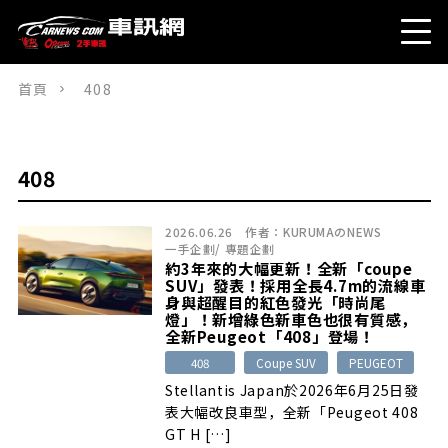
首頁
408
408
2026.06.26
作者：
KURUMAのNEWS
一手企劃
/
專題企劃
約3年來的大幅更新！全新「coupe
SUV」發表！採用全長4.7m的流線車
身與超醒目的紅色發光「時尚尾
燈」！新增綠色新車色也很有質感，
全新Peugeot「408」登場！
408
Coupe SUV
PEUGEOT
Stellantis Japan於2026年6月25日發
表大幅改良車型，全新「Peugeot 408
GT H […]