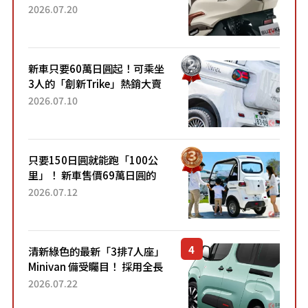
目！採用全新流線設計與各項
2026.07.20
升級，騎乘更加舒適！已陸續
開始出口的新款「B...
新車只要60萬日圓起！可乘坐
3人的「創新Trike」熱銷大賣
成為人氣車款！「養車成本真
2026.07.10
的超便宜！」「150日圓就能
跑100公里」「小朋友坐得...
只要150日圓就能跑「100公
里」！ 新車售價69萬日圓的
「3人座」Trike大受歡迎！ 順
2026.07.12
應時代需求，究竟為何能迅速
熱賣？
清新綠色的最新「3排7人座」
Minivan 備受矚目！ 採用全長
4.7公尺剛剛好的車身尺寸與
2026.07.22
「滑門」設計！ 還推出467萬