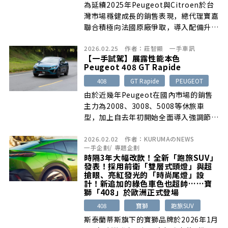
為延續2025年Peugeot與Citroen於台
灣市場穩健成長的銷售表現，總代理寶嘉
聯合積極向法國原廠爭取，導入配備升級
並優化產品編成，於3月25日正式發布雙
2026.02.25
作者：
莊智顯
一手車訊
品牌2026正年式新車，從車型售價一覽
【一手試駕】展露性能本色
表中能看出多數車型有著1.9～4萬元不等
Peugeot 408 GT Rapide
的小幅調漲，僅有5008車系維持不變，
408
GT Rapide
PEUGEOT
另外針對408、3008與5008等主力車型
也都追加配備更為豐富的頂規版本，帶來
由於近幾年Peugeot在國內市場的銷售
更為出色的質感演出。
主力為2008、3008、5008等休旅車
型，加上自去年初開始全面導入強調節能
表現的P2 Hybrid油電動力，雖然成功躋
2026.02.02
作者：
KURUMAのNEWS
身主流品牌行列，卻也讓品牌過往以
一手企劃
/
專題企劃
GTI、R等運動型車款累積下來的性能形
時隔3年大幅改款！全新「跑旅SUV」
象一下子淡化不少，直到408 GT
發表！採用前衛「雙層式頭燈」與超
Rapide的引進，才重新燃起許多資深車
搶眼、亮紅發光的「時尚尾燈」設
計！新追加的綠色車色也超帥……寶
迷心中久違的熱血氛圍……
獅「408」於歐洲正式登場
408
寶獅
跑旅SUV
斯泰蘭蒂斯旗下的寶獅品牌於2026年1月