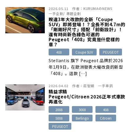
2026.05.11
作者：
KURUMAのNEWS
一手企劃
/
專題企劃
睽違3年大改款的全新「Coupe
SUV」即將登場！？全長不到4.7m的
「剛剛好尺寸」搭配「前衛設計」！
還有時尚新色綠色可選的
Peugeot「408」究竟是什麼樣的
車？
408
Coupe SUV
PEUGEOT
Stellantis 旗下 Peugeot 品牌於2026
年1月9日，在歐洲發表大幅改良的新型
「408」。這款 […]
2026.04.02
作者：
莊智顯
一手車訊
精益求精
Peugeot/Citroen 2026正年式車款
再進化
2008
3008
408
5008
Berlingo
Citroen
PEUGEOT