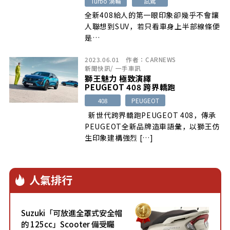
Turbo 渦輪
試駕
全新408給人的第一眼印象卻幾乎不會讓
人聯想到SUV，若只看車身上半部線條便
是…
2023.06.01
作者：
CARNEWS
新聞快訊
/
一手車訊
獅王魅力 極致演繹
PEUGEOT 408 跨界轎跑
408
PEUGEOT
新世代跨界轎跑PEUGEOT 408，傳承
PEUGEOT全新品牌造車語彙，以獅王仿
生印象建構強烈 […]
人氣排行
Suzuki「可放進全罩式安全帽
的 125cc」Scooter 備受矚