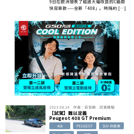
9日在歐洲發表了經過大幅改良的C級距
快背車款——全新「408」。時隔約 […]
2023.08.14
作者：
莊智顯
試駕體驗
【試駕】難以定義
Peugeot 408 GT Premium
408
PEUGEOT
SUV 休旅車