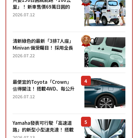
里」！ 新車售價69萬日圓的
「3人座」Trike大受歡迎！ 順
2026.07.12
應時代需求，究竟為何能迅速
熱賣？
清新綠色的最新「3排7人座」
Minivan 備受矚目！ 採用全長
4.7公尺剛剛好的車身尺寸與
2026.07.22
「滑門」設計！ 還推出467萬
元日圓起的5人座版...
最便宜的Toyota「Crown」
值得關注！ 搭載4WD、每公升
22.4公里低油耗表現超亮眼！
2026.07.12
配備豐富、超越售價水準，堪
稱高CP值代表的「...
Yamaha發表可行駛「高速道
路」的新型小型速克達！ 搭載
能享受超強勁「渦輪感」的動
2026.07.13