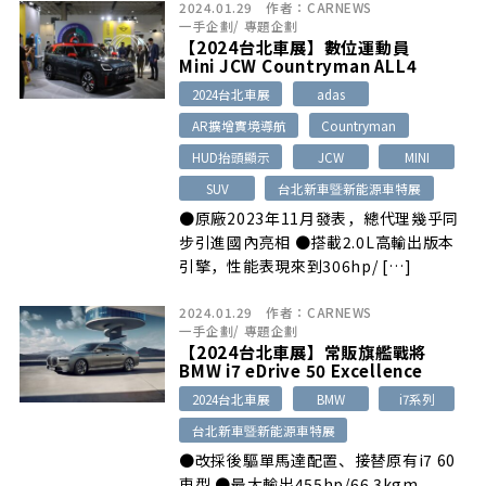
2024.01.29
作者：
CARNEWS
Ariya…
一手企劃
/
專題企劃
【2024台北車展】數位運動員
Mini JCW Countryman ALL4
2024台北車展
adas
AR擴增實境導航
Countryman
HUD抬頭顯示
JCW
MINI
SUV
台北新車暨新能源車特展
●原廠2023年11月發表，總代理幾乎同
步引進國內亮相 ●搭載2.0L高輸出版本
引擎，性能表現來到306hp/ […]
2024.01.29
作者：
CARNEWS
一手企劃
/
專題企劃
【2024台北車展】常販旗艦戰將
BMW i7 eDrive 50 Excellence
2024台北車展
BMW
i7系列
台北新車暨新能源車特展
●改採後驅單馬達配置、接替原有i7 60
車型 ●最大輸出455hp/66.3kgm、