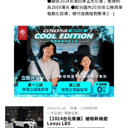
●最快2024年第四季正式引進，售價約
為2000萬元 ●配合國內2030年公務用車
電動化目標，總代理積極對應導 […]
2024.01.26
作者：
CARNEWS
一手企劃
/
專題企劃
【2024台北車展】破格新級距
Lexus LBX