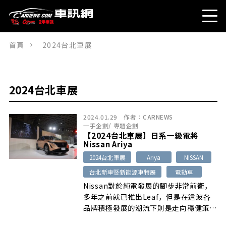
首頁
2024台北車展
2024台北車展
2024.01.29
作者：
CARNEWS
一手企劃
/
專題企劃
【2024台北車展】日系一級電將
Nissan Ariya
2024台北車展
Ariya
NISSAN
台北新車暨新能源車特展
電動車
Nissan對於純電發展的腳步非常前衛，
多年之前就已推出Leaf，但是在這波各
品牌積極發展的潮流下則是走向穩健策
略，在2020年才推出第二輛純電車款