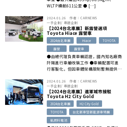
WLTP續航611公里 ● […]
2024.01.26
作者：
CARNEWS
一手企劃
/
專題企劃
【2024台北車展】新露營選項
Toyota Hiace 露營車
2024台北車展
Hiace
TOYOTA
露營
露營車
●由總代理負責車輛認證，國內知名廠商
阡陽進行車艙改裝工作 ●車輛配置可進
行客製化，但因車體架構限制暫無提供掀
頂 […]
2024.01.26
作者：
CARNEWS
一手企劃
/
專題企劃
【2024台北車展】進軍城市接駁
Toyota H2 City Gold
2024台北車展
H2 City Gold
TOYOTA
台北新車暨新能源車特展
氫燃料電池