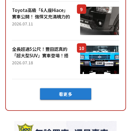
車？...
Toyota高級「6人座Hiace」
實車公開！ 強悍又充滿魄力的
「全黑設計」搭配特別「豪華
2026.07.11
內裝」！ Premium打造的「限
定Bruno」由...
全長超過5公尺！豐田認真的
「超大型SUV」實車登場！搭
載後輪也會轉向的「四輪轉
2026.07.18
向」系統！以宛如「軍用
車!?」般的硬派規格開發的
「Mega C...
看更多