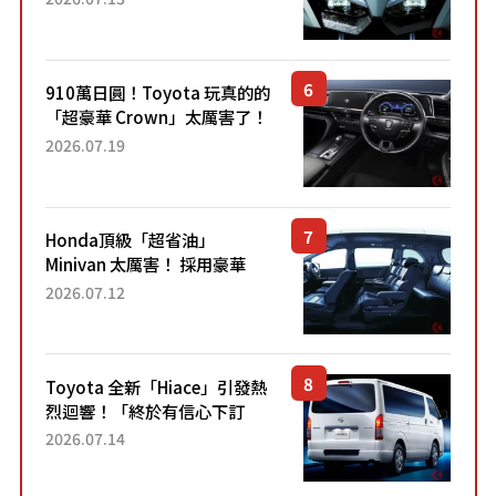
力系統！ 採用與高階「Super
Sport」車款相同的...
910萬日圓！Toyota 玩真的的
「超豪華 Crown」太厲害了！
採用由「匠人技藝」打造的
2026.07.19
「專屬車色」與運動化「底盤
設定」！還配備專屬豪華...
Honda頂級「超省油」
Minivan 太厲害！ 採用豪華
「真皮座椅」與專屬「黑色內
2026.07.12
裝」！ 每公升可跑約20公里，
兼具優異節能表現與舒適
「三...
Toyota 全新「Hiace」引發熱
烈迴響！「終於有信心下訂
了！」「哪個等級交車最
2026.07.14
快？」討論不斷！但下訂後竟
然還要等「超過半年」才能交