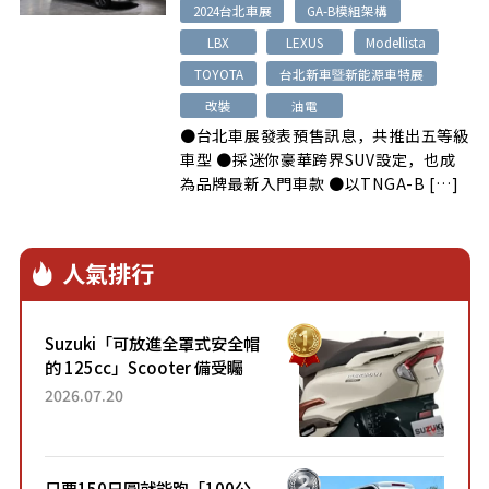
2024台北車展
GA-B模組架構
LBX
LEXUS
Modellista
TOYOTA
台北新車暨新能源車特展
改裝
油電
●台北車展發表預售訊息，共推出五等級
車型 ●採迷你豪華跨界SUV設定，也成
為品牌最新入門車款 ●以TNGA-B […]
人氣排行
Suzuki「可放進全罩式安全帽
的 125cc」Scooter 備受矚
目！採用全新流線設計與各項
2026.07.20
升級，騎乘更加舒適！已陸續
開始出口的新款「B...
只要150日圓就能跑「100公