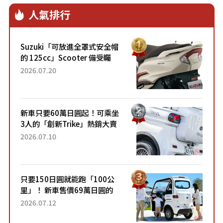
人氣排行
Suzuki「可放進全罩式安全帽
的 125cc」Scooter 備受矚
目！採用全新流線設計與各項
2026.07.20
升級，騎乘更加舒適！已陸續
開始出口的新款「B...
新車只要60萬日圓起！可乘坐
3人的「創新Trike」熱銷大賣
成為人氣車款！「養車成本真
2026.07.10
的超便宜！」「150日圓就能
跑100公里」「小朋友坐得...
只要150日圓就能跑「100公
里」！ 新車售價69萬日圓的
「3人座」Trike大受歡迎！ 順
2026.07.12
應時代需求，究竟為何能迅速
熱賣？