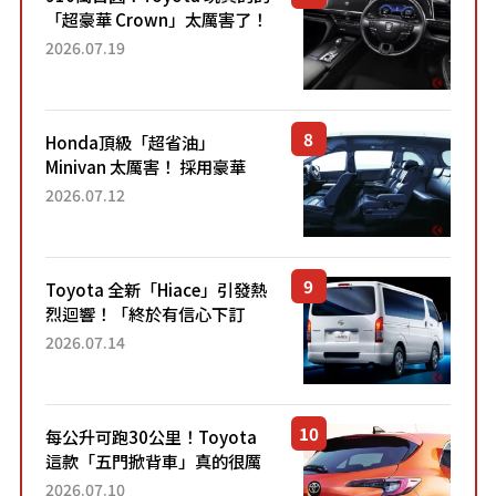
「超豪華 Crown」太厲害了！
採用由「匠人技藝」打造的
2026.07.19
「專屬車色」與運動化「底盤
設定」！還配備專屬豪華...
Honda頂級「超省油」
Minivan 太厲害！ 採用豪華
「真皮座椅」與專屬「黑色內
2026.07.12
裝」！ 每公升可跑約20公里，
兼具優異節能表現與舒適
「三...
Toyota 全新「Hiace」引發熱
烈迴響！「終於有信心下訂
了！」「哪個等級交車最
2026.07.14
快？」討論不斷！但下訂後竟
然還要等「超過半年」才能交
車？...
每公升可跑30公里！Toyota
這款「五門掀背車」真的很厲
害！ 擁有全長4.3公尺的「剛剛
2026.07.10