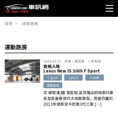
首頁
運動跑房
運動跑房
2026.04.17
作者：
楊智漢
一手車訊
跑格入味
Lexus New IS 300h F Sport
F Sport
Hybrid
小改款
運動跑房
文 楊智漢/圖 高奕程 這次推出的改款IS車
系並非是新世代大改款車型，而是仍屬於
2013年發表至今的第3代三度 […]