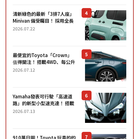
清新綠色的最新「3排7人座」
Minivan 備受矚目！ 採用全長
4.7公尺剛剛好的車身尺寸與
2026.07.22
「滑門」設計！ 還推出467萬
元日圓起的5人座版...
最便宜的Toyota「Crown」
值得關注！ 搭載4WD、每公升
22.4公里低油耗表現超亮眼！
2026.07.12
配備豐富、超越售價水準，堪
稱高CP值代表的「...
Yamaha發表可行駛「高速道
路」的新型小型速克達！ 搭載
能享受超強勁「渦輪感」的動
2026.07.13
力系統！ 採用與高階「Super
Sport」車款相同的...
910萬日圓！Toyota 玩真的的