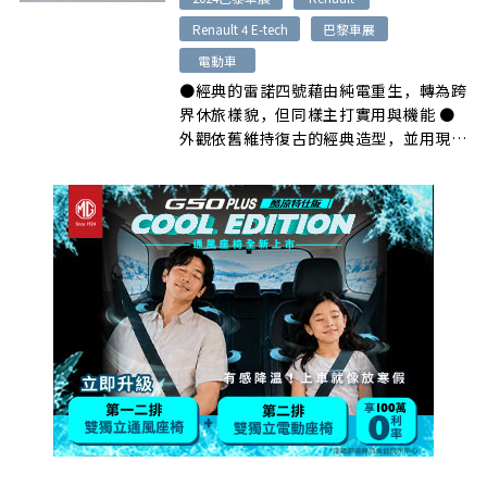
Renault 4 E-tech
巴黎車展
電動車
●經典的雷諾四號藉由純電重生，轉為跨
界休旅樣貌，但同樣主打實用與機能 ●
外觀依舊維持復古的經典造型，並用現代
手 […]