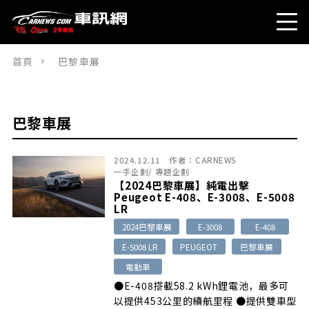
首頁
巴黎車展
巴黎車展
2024.12.11
作者：
CARNEWS
一手企劃
/
專題企劃
【2024巴黎車展】純電出擊
Peugeot E-408、E-3008、E-5008
LR
2024巴黎車展
E-3008
E-408
E-5008 LR
PEUGEOT
巴黎車展
電動車
●E-408搭載58.2 kWh鋰電池，最多可
以提供453公里的續航里程 ●提供雙車型