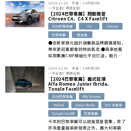
2024.11.28
作者：
CARNEWS
一手企劃
/
專題企劃
【2024巴黎車展】顏面擔當
Citroen C4、C4 X Facelift
2024巴黎車展
C4
Citroen
巴黎車展
輕油電
●全新家族化設計語彙與品牌廠徽進駐，
帶來更前衛都會的時尚氣息 ●兩車依舊
採用集團CMP模組化平台打造，動力維
持 […]
2024.11.26
作者：
CARNEWS
一手企劃
/
專題企劃
【2024巴黎車展】義式狂潮
Alfa Romeo Junior Ibrida、
Tonale Facelift
2024巴黎車展
Alfa Romeo
Hybrid
Junior Ibrida
SUV 休旅車
Tonale Facelift
巴黎車展
今年的巴黎車展可以說是眾星雲集，除了
許多重量級車款發表之外，義大利車廠