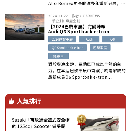
Alfo Romeo更是睽違多年重新參展，不
僅是對於車展本身的支持…
2024.11.22
作者：
CARNEWS
一手企劃
/
專題企劃
【2024巴黎車展】完備陣線
Audi Q6 Sportback e-tron
2024巴黎車展
Audi
Q6
Q6 Sportback e-tron
巴黎車展
純電車
對於奧迪來說，電動車已成為全然的主
力，在本屆巴黎車展中首演了純電家族的
最新成員Q6 Sportbak e-tron…
人氣排行
Suzuki「可放進全罩式安全帽
的 125cc」Scooter 備受矚