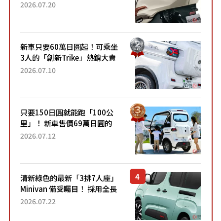
目！採用全新流線設計與各項
2026.07.20
升級，騎乘更加舒適！已陸續
開始出口的新款「B...
新車只要60萬日圓起！可乘坐
3人的「創新Trike」熱銷大賣
成為人氣車款！「養車成本真
2026.07.10
的超便宜！」「150日圓就能
跑100公里」「小朋友坐得...
只要150日圓就能跑「100公
里」！ 新車售價69萬日圓的
「3人座」Trike大受歡迎！ 順
2026.07.12
應時代需求，究竟為何能迅速
熱賣？
清新綠色的最新「3排7人座」
Minivan 備受矚目！ 採用全長
4.7公尺剛剛好的車身尺寸與
2026.07.22
「滑門」設計！ 還推出467萬