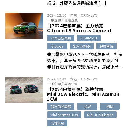
編成，外觀內裝遵循燃油版 […]
2024.12.10
作者：
CARNEWS
一手企劃
/
專題企劃
【2024巴黎車展】主力預覽
Citroen C5 Aircross Concept
2024巴黎車展
C5 Aircross
Citroen
SUV 休旅車
巴黎車展
●雪鐵龍中型SUV下一代樣貌預覽，科技
感十足，車身線條也更趨陽剛主流走勢
●日行燈採簡潔的雙槓設計，搭配小尺寸
[…]
2024.12.09
作者：
CARNEWS
一手企劃
/
專題企劃
【2024巴黎車展】聯袂放電
Mini JCW Electric、Mini Aceman
JCW
2024巴黎車展
JCW
MINI
Mini Aceman JCW
Mini JCW Electric
巴黎車展