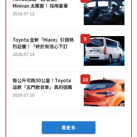
Minivan 太厲害！ 採用豪華
「真皮座椅」與專屬「黑色內
2026.07.12
裝」！ 每公升可跑約20公里，
兼具優異節能表現與舒適
「三...
Toyota 全新「Hiace」引發熱
烈迴響！「終於有信心下訂
了！」「哪個等級交車最
2026.07.14
快？」討論不斷！但下訂後竟
然還要等「超過半年」才能交
車？...
每公升可跑30公里！Toyota
這款「五門掀背車」真的很厲
害！ 擁有全長4.3公尺的「剛剛
2026.07.10
好車身尺寸」，配備全面升
級！ 採Hybrid專屬設...
看更多