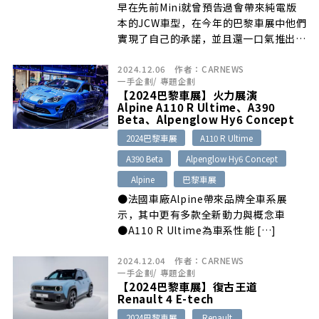
早在先前Mini就曾預告過會帶來純電版
本的JCW車型，在今年的巴黎車展中他們
實現了自己的承諾，並且還一口氣推出兩
款…
2024.12.06
作者：
CARNEWS
一手企劃
/
專題企劃
【2024巴黎車展】火力展演
Alpine A110 R Ultime、A390
Beta、Alpenglow Hy6 Concept
2024巴黎車展
A110 R Ultime
A390 Beta
Alpenglow Hy6 Concept
Alpine
巴黎車展
●法國車廠Alpine帶來品牌全車系展
示，其中更有多款全新動力與概念車
●A110 R Ultime為車系性能 […]
2024.12.04
作者：
CARNEWS
一手企劃
/
專題企劃
【2024巴黎車展】復古王道
Renault 4 E-tech
2024巴黎車展
Renault