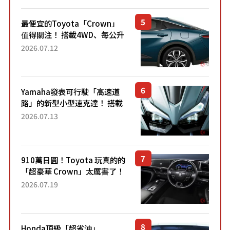
元日圓起的5人座版...
最便宜的Toyota「Crown」
值得關注！ 搭載4WD、每公升
22.4公里低油耗表現超亮眼！
2026.07.12
配備豐富、超越售價水準，堪
稱高CP值代表的「...
Yamaha發表可行駛「高速道
路」的新型小型速克達！ 搭載
能享受超強勁「渦輪感」的動
2026.07.13
力系統！ 採用與高階「Super
Sport」車款相同的...
910萬日圓！Toyota 玩真的的
「超豪華 Crown」太厲害了！
採用由「匠人技藝」打造的
2026.07.19
「專屬車色」與運動化「底盤
設定」！還配備專屬豪華...
Honda頂級「超省油」