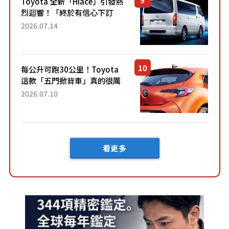
Toyota 全新「Hiace」引發熱
烈迴響！「終於有信心下訂
了！」「哪個等級交車最
2026.07.14
快？」討論不斷！但下訂後竟
然還要等「超過半年」才能交
車？...
每公升可跑30公里！Toyota
這款「五門掀背車」真的很厲
害！ 擁有全長4.3公尺的「剛剛
2026.07.10
好車身尺寸」，配備全面升
級！ 採Hybrid專屬設...
看更多