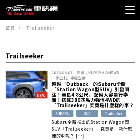
首頁
Trailseeker
Trailseeker
2026.08.07
作者：
KURUMAのNEWS
一手企劃
/
專題企劃
超越「Outback」的Subaru全新
「Station Wagon型SUV」引發關
注！車長4.8公尺、配備大容量行李
NEW
廂！搭載380匹馬力強悍4WD的
「Trailseeker」究竟是什麼樣的車？
SUBARU
SUV
Trailseeker
Subaru全新推出的Station Wagon型
SUV「Trailseeker」，究竟是一款什麼
樣的車呢？ […]