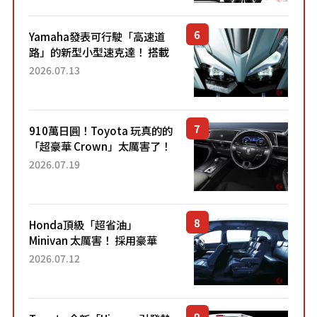
稱高CP值代表的「...
Yamaha發表可行駛「高速道
路」的新型小型速克達！ 搭載
能享受超強勁「渦輪感」的動
2026.07.13
力系統！ 採用與高階「Super
Sport」車款相同的...
910萬日圓！Toyota 玩真的的
「超豪華 Crown」太厲害了！
採用由「匠人技藝」打造的
2026.07.19
「專屬車色」與運動化「底盤
設定」！還配備專屬豪華...
Honda頂級「超省油」
Minivan 太厲害！ 採用豪華
「真皮座椅」與專屬「黑色內
2026.07.12
裝」！ 每公升可跑約20公里，
兼具優異節能表現與舒適
「三...