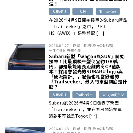
注！
SUBARU
SUV
Trailseeker
在2026年4月9日開始接單的Subaru新型
「Trailseeker」之中，「ET-
HS（AWD）」是整體配 […]
2026.04.27
作者：
KURUMAのNEWS
一手企劃
/
專題企劃
Subaru新型「wagon風SUV」開始
接單！比最頂級車型便宜約100萬
円，卻是最能跑長距離的高CP值版
本！採用會發光的SUBARU logo與
「硬派設計」，配備也相當舒適的
「Trailseeker」最入門車型到底是什
麼？
SUBARU
Trailseeker
Wagon風SUV
Subaru於2026年4月9日發表了新型
「Trailseeker」，並在同日開始接單。
這款車可說是Toyot […]
2026.04.13
作者：
KURUMAのNEWS