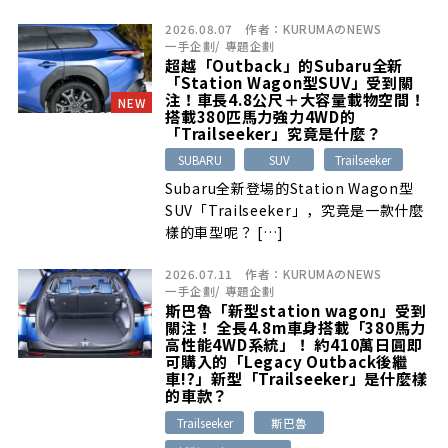
2026.08.07
作者：
KURUMAのNEWS
一手企劃
/
專題企劃
超越「Outback」的Subaru全新
「Station Wagon型SUV」受到關
注！車長4.8公尺＋大容量載物空間！
NEW
搭載380匹馬力強力4WD的
「Trailseeker」究竟是什麼？
SUBARU
SUV
Trailseeker
Subaru全新登場的Station Wagon型
SUV「Trailseeker」，究竟是一款什麼
樣的車型呢？ […]
2026.07.11
作者：
KURUMAのNEWS
一手企劃
/
專題企劃
斯巴魯「新型station wagon」受到
關注！ 全長4.8m車身搭載「380馬力
高性能4WD系統」！ 約410萬日圓即
可購入的「Legacy Outback後繼
車!?」新型「Trailseeker」是什麼樣
的車款？
Trailseeker
斯巴魯