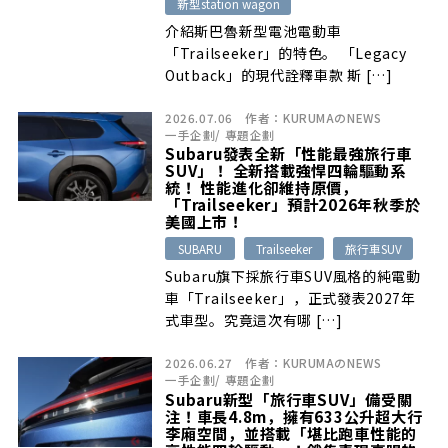
新型station wagon
介紹斯巴魯新型電池電動車
「Trailseeker」的特色。 「Legacy
Outback」的現代詮釋車款 斯 […]
2026.07.06
作者：
KURUMAのNEWS
一手企劃
/
專題企劃
Subaru發表全新「性能最強旅行車
SUV」！ 全新搭載強悍四輪驅動系
統！ 性能進化卻維持原價，
「Trailseeker」預計2026年秋季於
美國上市！
SUBARU
Trailseeker
旅行車SUV
Subaru旗下採旅行車SUV風格的純電動
車「Trailseeker」，正式發表2027年
式車型。究竟這次有哪 […]
2026.06.27
作者：
KURUMAのNEWS
一手企劃
/
專題企劃
Subaru新型「旅行車SUV」備受關
注！車長4.8m，擁有633公升超大行
李廂空間，並搭載「堪比跑車性能的