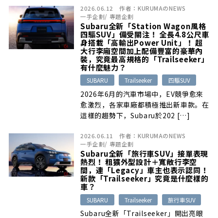
2026.06.12
作者：
KURUMAのNEWS
一手企劃
/
專題企劃
Subaru全新「Station Wagon風格
四驅SUV」備受關注！ 全長4.8公尺車
身搭載「高輸出Power Unit」！ 超
大行李廂空間加上配備豐富的豪華內
裝，究竟最高規格的「Trailseeker」
有什麼魅力？
SUBARU
Trailseeker
四驅SUV
2026年6月的汽車市場中，EV競爭愈來
愈激烈，各家車廠都積極推出新車款。在
這樣的趨勢下，Subaru於202 […]
2026.06.11
作者：
KURUMAのNEWS
一手企劃
/
專題企劃
Subaru全新「旅行車SUV」接單表現
熱烈！ 粗獷外型設計＋寬敞行李空
間，連「Legacy」車主也表示認同！
新款「Trailseeker」究竟是什麼樣的
車？
SUBARU
Trailseeker
旅行車SUV
Subaru全新「Trailseeker」開出亮眼