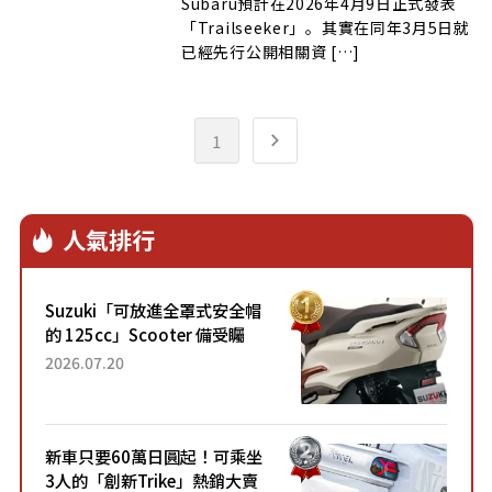
Subaru預計在2026年4月9日正式發表
「Trailseeker」。其實在同年3月5日就
已經先行公開相關資 […]
1
人氣排行
Suzuki「可放進全罩式安全帽
的 125cc」Scooter 備受矚
目！採用全新流線設計與各項
2026.07.20
升級，騎乘更加舒適！已陸續
開始出口的新款「B...
新車只要60萬日圓起！可乘坐
3人的「創新Trike」熱銷大賣