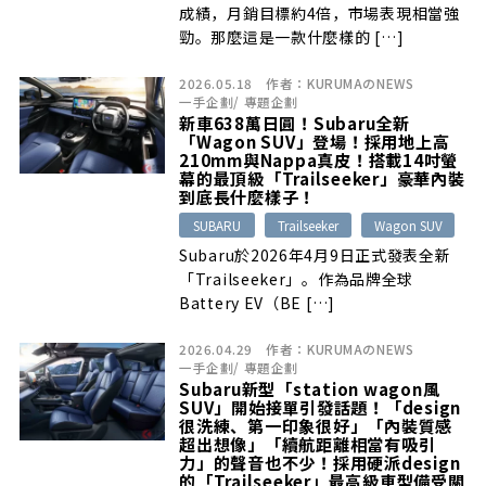
成績，月銷目標約4倍，市場表現相當強
勁。那麼這是一款什麼樣的 […]
2026.05.18
作者：
KURUMAのNEWS
一手企劃
/
專題企劃
新車638萬日圓！Subaru全新
「Wagon SUV」登場！採用地上高
210mm與Nappa真皮！搭載14吋螢
幕的最頂級「Trailseeker」豪華內裝
到底長什麼樣子！
SUBARU
Trailseeker
Wagon SUV
Subaru於2026年4月9日正式發表全新
「Trailseeker」。作為品牌全球
Battery EV（BE […]
2026.04.29
作者：
KURUMAのNEWS
一手企劃
/
專題企劃
Subaru新型「station wagon風
SUV」開始接單引發話題！「design
很洗練、第一印象很好」「內裝質感
超出想像」「續航距離相當有吸引
力」的聲音也不少！採用硬派design
的「Trailseeker」最高級車型備受關