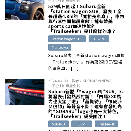
一手企劃
/
專題企劃
539萬日圓起！Subaru全新
「station wagon SUV」發表！全
長超過4.8m的「寬裕長車身」，車內
與行李空間都超寬敞！擁有媲美
sports car加速性能的
「Trailseeker」是什麼樣的車？
Station Wagon SUV
SUBARU
Trailseeker
Subaru發表了全新station wagon車款
「Trailseeker」。作為第2款BEV登場
的這台車， […]
2026.04.09
作者：
KURUMAのNEWS
一手企劃
/
專題企劃
Subaru新型「“wagon風”SUV」即
將發表引發熱烈討論！「四驅380馬
力也太猛了吧」「超期待」「很硬派
又很帥」等聲音不斷！還有會發紅光
的“SUBARU”logo也是一大特色，
「Trailseeker」備受關注！
SUBARU
SUV
Trailseeker