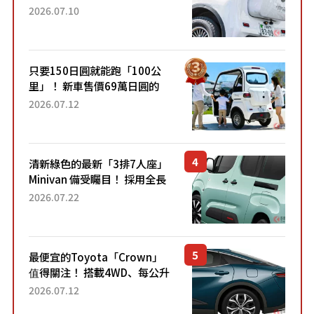
成為人氣車款！「養車成本真
2026.07.10
的超便宜！」「150日圓就能
跑100公里」「小朋友坐得...
只要150日圓就能跑「100公
里」！ 新車售價69萬日圓的
「3人座」Trike大受歡迎！ 順
2026.07.12
應時代需求，究竟為何能迅速
熱賣？
清新綠色的最新「3排7人座」
Minivan 備受矚目！ 採用全長
4.7公尺剛剛好的車身尺寸與
2026.07.22
「滑門」設計！ 還推出467萬
元日圓起的5人座版...
最便宜的Toyota「Crown」
值得關注！ 搭載4WD、每公升
22.4公里低油耗表現超亮眼！
2026.07.12
配備豐富、超越售價水準，堪