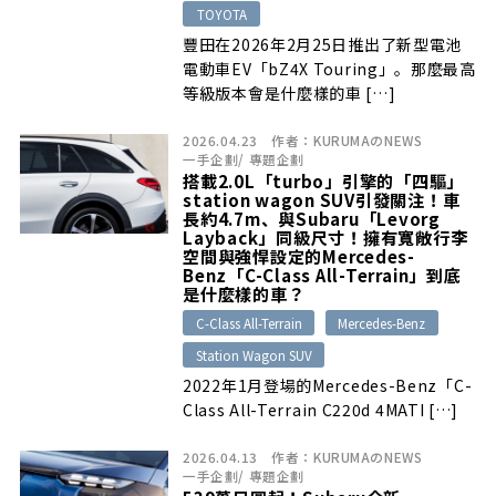
TOYOTA
豐田在2026年2月25日推出了新型電池
電動車EV「bZ4X Touring」。那麼最高
等級版本會是什麼樣的車 […]
2026.04.23
作者：
KURUMAのNEWS
一手企劃
/
專題企劃
搭載2.0L「turbo」引擎的「四驅」
station wagon SUV引發關注！車
長約4.7m、與Subaru「Levorg
Layback」同級尺寸！擁有寬敞行李
空間與強悍設定的Mercedes-
Benz「C-Class All-Terrain」到底
是什麼樣的車？
C-Class All-Terrain
Mercedes-Benz
Station Wagon SUV
2022年1月登場的Mercedes-Benz「C-
Class All-Terrain C220d 4MATI […]
2026.04.13
作者：
KURUMAのNEWS
一手企劃
/
專題企劃