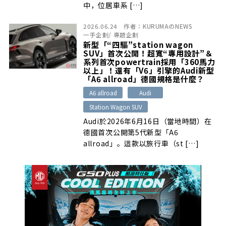
中，位居車系 […]
2026.06.24
作者：
KURUMAのNEWS
一手企劃
/
專題企劃
新型「“四驅”station wagon
SUV」首次公開！超寬“專用設計”＆
系列首次powertrain採用「360馬力
以上」！還有「V6」引擎的Audi新型
「A6 allroad」德國規格是什麼？
A6 allroad
Audi
Station Wagon SUV
Audi於2026年6月16日（當地時間）在
德國首次公開第5代新型「A6
allroad」。這款以旅行車（st […]