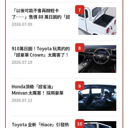
「以後可能不會再開輕卡
了……」售價 88 萬日圓的「超
迷你輕型貨車」引發兩極評
2026.07.09
價！「150 日圓就能跑 100 公
里！」「免驗車真的太棒
了！...
910萬日圓！Toyota 玩真的的
「超豪華 Crown」太厲害了！
採用由「匠人技藝」打造的
2026.07.19
「專屬車色」與運動化「底盤
設定」！還配備專屬豪華...
Honda頂級「超省油」
Minivan 太厲害！ 採用豪華
「真皮座椅」與專屬「黑色內
2026.07.12
裝」！ 每公升可跑約20公里，
兼具優異節能表現與舒適
「三...
Toyota 全新「Hiace」引發熱