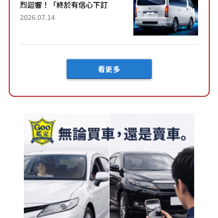
烈迴響！「終於有信心下訂
了！」「哪個等級交車最
2026.07.14
快？」討論不斷！但下訂後竟
然還要等「超過半年」才能交
車？...
看更多