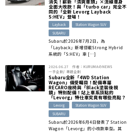
消失！嶄新「清爽車頭」×流線車身
全面大改款！與「turbo car」完全不
同的「全新 Levorg Layback
S:HEV」登場！
Layback
Station Wagon SUV
SUBARU
Subaru於2026年7月2日，為
「Layback」新增搭載Strong Hybrid
系統的「S:HEV」車 […]
2026.06.27
作者：
KURUMAのNEWS
一手企劃
/
專題企劃
Subaru全新「4WD Station
Wagon」備受矚目！配備專屬
RECARO座椅與「Black塗裝後視
鏡」特別配備！站上車系頂點的
「Levorg」特仕車究竟有哪些亮點？
Levorg
Station Wagon SUV
SUBARU
Subaru於2026年6月4日發表了 Station
Wagon「Levorg」的小改款車型。其