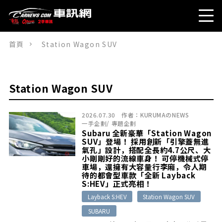
首頁
Station Wagon SUV
Station Wagon SUV
2026.07.30
作者：
KURUMAのNEWS
一手企劃
/
專題企劃
Subaru 全新豪華「Station Wagon
SUV」登場！ 採用創新「引擎蓋無進
氣孔」設計，搭配全長約4.7公尺、大
小剛剛好的流線車身！ 可停機械式停
車場，還擁有大容量行李廂，令人期
待的都會型車款「全新 Layback
S:HEV」正式亮相！
Layback S:HEV
Station Wagon SUV
SUBARU