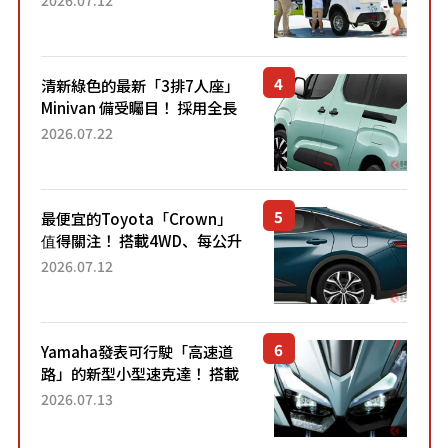
應時代需求，究竟為何能迅速
熱賣？
清新綠色的最新「3排7人座」
Minivan 備受矚目！ 採用全長
4.7公尺剛剛好的車身尺寸與
2026.07.22
「滑門」設計！ 還推出467萬
元日圓起的5人座版...
最便宜的Toyota「Crown」
值得關注！ 搭載4WD、每公升
22.4公里低油耗表現超亮眼！
2026.07.12
配備豐富、超越售價水準，堪
稱高CP值代表的「...
Yamaha發表可行駛「高速道
路」的新型小型速克達！ 搭載
能享受超強勁「渦輪感」的動
2026.07.13
力系統！ 採用與高階「Super
Sport」車款相同的...