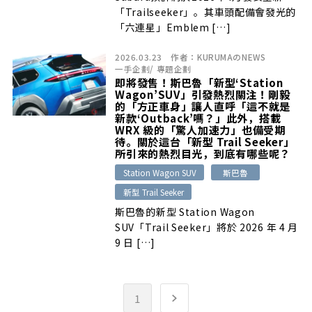
「Trailseeker」。其車頭配備會發光的
「六連星」Emblem […]
2026.03.23
作者：
KURUMAのNEWS
一手企劃
/
專題企劃
即將發售！斯巴魯「新型‘Station
Wagon’SUV」引發熱烈關注！剛毅
的「方正車身」讓人直呼「這不就是
新款‘Outback’嗎？」此外，搭載
WRX 級的「驚人加速力」也備受期
待。關於這台「新型 Trail Seeker」
所引來的熱烈目光，到底有哪些呢？
Station Wagon SUV
斯巴魯
新型 Trail Seeker
斯巴魯的新型 Station Wagon
SUV「Trail Seeker」將於 2026 年 4 月
9 日 […]
1