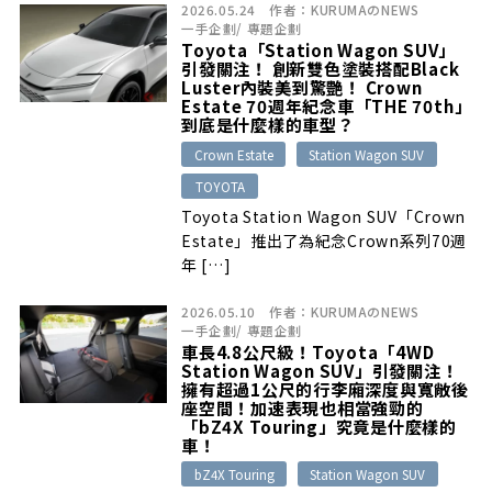
2026.05.24
作者：
KURUMAのNEWS
一手企劃
/
專題企劃
Toyota「Station Wagon SUV」
引發關注！ 創新雙色塗裝搭配Black
Luster內裝美到驚艷！ Crown
Estate 70週年紀念車「THE 70th」
到底是什麼樣的車型？
Crown Estate
Station Wagon SUV
TOYOTA
Toyota Station Wagon SUV「Crown
Estate」推出了為紀念Crown系列70週
年 […]
2026.05.10
作者：
KURUMAのNEWS
一手企劃
/
專題企劃
車長4.8公尺級！Toyota「4WD
Station Wagon SUV」引發關注！
擁有超過1公尺的行李廂深度與寬敞後
座空間！加速表現也相當強勁的
「bZ4X Touring」究竟是什麼樣的
車！
bZ4X Touring
Station Wagon SUV