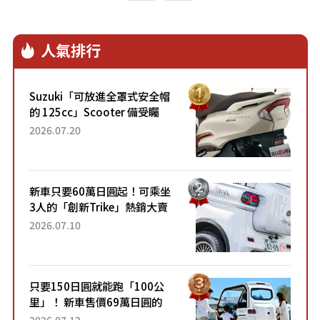
人氣排行
Suzuki「可放進全罩式安全帽
的 125cc」Scooter 備受矚
目！採用全新流線設計與各項
2026.07.20
升級，騎乘更加舒適！已陸續
開始出口的新款「B...
新車只要60萬日圓起！可乘坐
3人的「創新Trike」熱銷大賣
成為人氣車款！「養車成本真
2026.07.10
的超便宜！」「150日圓就能
跑100公里」「小朋友坐得...
只要150日圓就能跑「100公
里」！ 新車售價69萬日圓的
「3人座」Trike大受歡迎！ 順
2026.07.12