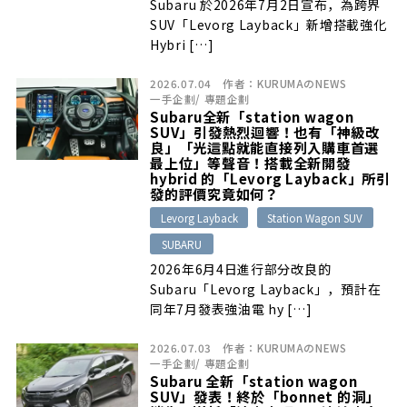
Subaru 於2026年7月2日宣布，為跨界
SUV「Levorg Layback」新增搭載強化
Hybri […]
2026.07.04
作者：
KURUMAのNEWS
一手企劃
/
專題企劃
Subaru全新「station wagon
SUV」引發熱烈迴響！也有「神級改
良」「光這點就能直接列入購車首選
最上位」等聲音！搭載全新開發
hybrid 的「Levorg Layback」所引
發的評價究竟如何？
Levorg Layback
Station Wagon SUV
SUBARU
2026年6月4日進行部分改良的
Subaru「Levorg Layback」，預計在
同年7月發表強油電 hy […]
2026.07.03
作者：
KURUMAのNEWS
一手企劃
/
專題企劃
Subaru 全新「station wagon
SUV」發表！終於「bonnet 的洞」