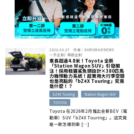
2026.05.27
作者：
KURUMAのNEWS
一手企劃
/
專題企劃
車長超過4.8米！Toyota 全新
「Station Wagon SUV」引發關
注！採用粗獷鯊魚頭設計×380匹馬
力強悍動力系統！超實用大行李空間
也是亮點的「bZ4X Touring」究竟
是什麼！？
bZ4X Touring
Station Wagon SUV
TOYOTA
Toyota 在2026年2月推出全新BEV（電
動車）SUV「bZ4X Touring」。這究竟
是一款怎樣的車 […]