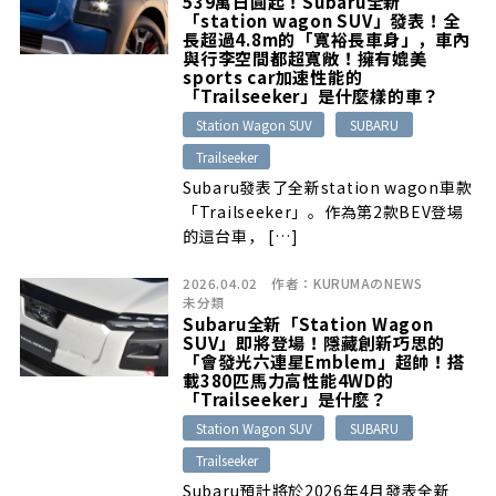
539萬日圓起！Subaru全新
「station wagon SUV」發表！全
長超過4.8m的「寬裕長車身」，車內
與行李空間都超寬敞！擁有媲美
sports car加速性能的
「Trailseeker」是什麼樣的車？
Station Wagon SUV
SUBARU
Trailseeker
Subaru發表了全新station wagon車款
「Trailseeker」。作為第2款BEV登場
的這台車， […]
2026.04.02
作者：
KURUMAのNEWS
未分類
Subaru全新「Station Wagon
SUV」即將登場！隱藏創新巧思的
「會發光六連星Emblem」超帥！搭
載380匹馬力高性能4WD的
「Trailseeker」是什麼？
Station Wagon SUV
SUBARU
Trailseeker
Subaru預計將於2026年4月發表全新