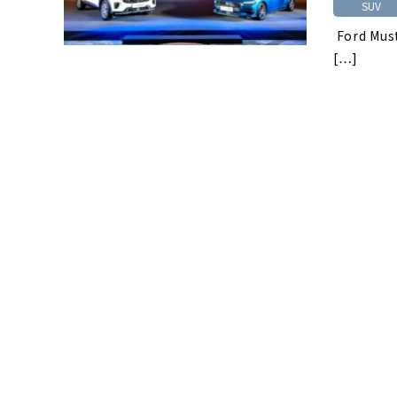
SUV
Ford Mus
[…]