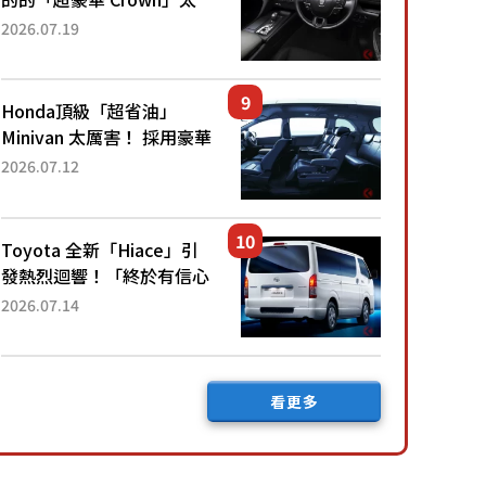
厲害了！採用由「匠人技
2026.07.19
藝」打造的「專屬車色」與
運動化「底盤設定」！還配
備專屬豪華...
Honda頂級「超省油」
Minivan 太厲害！ 採用豪華
「真皮座椅」與專屬「黑色
2026.07.12
內裝」！ 每公升可跑約20
公里，兼具優異節能表現與
舒適「三...
Toyota 全新「Hiace」引
發熱烈迴響！「終於有信心
下訂了！」「哪個等級交車
2026.07.14
最快？」討論不斷！但下訂
後竟然還要等「超過半年」
才能交車？...
看更多