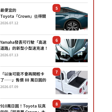
還推出467萬元日圓起的5
人座版...
最便宜的
Toyota「Crown」值得關
注！ 搭載4WD、每公升
2026.07.12
22.4公里低油耗表現超亮
眼！ 配備豐富、超越售價
水準，堪稱高CP值代表的
Yamaha發表可行駛「高速
「...
道路」的新型小型速克達！
搭載能享受超強勁「渦輪
2026.07.13
感」的動力系統！ 採用與
高階「Super Sport」車款
相同的...
「以後可能不會再開輕卡
了……」售價 88 萬日圓的
「超迷你輕型貨車」引發兩
2026.07.09
極評價！「150 日圓就能跑
100 公里！」「免驗車真的
太棒了！...
910萬日圓！Toyota 玩真
的的「超豪華 Crown」太