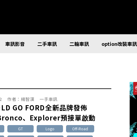
車訊影音
二手車訊
二輪車訊
option改裝車
2
作者：
楊智漢
一手車訊
OLD GO FORD全新品牌發佈
 Bronco、Explorer預接單啟動
GT
Logo
Off-Road