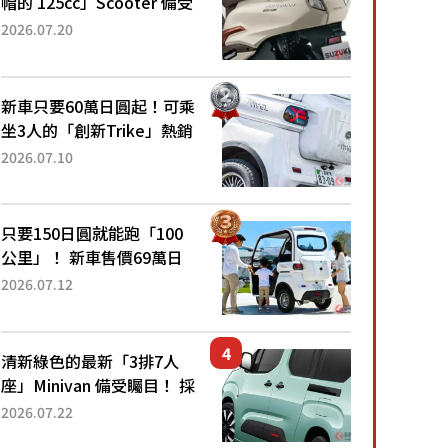
帽的 125cc」Scooter 備受
矚目！採用全新流線設計與
2026.07.20
各項升級，騎乘更加舒適！
已陸續開始出口的新款
「B...
新車只要60萬日圓起！可乘
坐3人的「創新Trike」熱銷
大賣成為人氣車款！「養車
2026.07.10
成本真的超便宜！」「150
日圓就能跑100公里」「小
朋友坐得...
只要150日圓就能跑「100
公里」！ 新車售價69萬日
圓的「3人座」Trike大受歡
2026.07.12
迎！ 順應時代需求，究竟
為何能迅速熱賣？
清新綠色的最新「3排7人
座」Minivan 備受矚目！ 採
用全長4.7公尺剛剛好的車
2026.07.22
身尺寸與「滑門」設計！