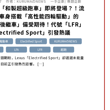
7
作者：
KURUMAのNEWS
一手企劃
/
專題企劃
us「和製超級跑車」即將登場？！流
車身搭載「高性能四輪驅動」的
A 後繼車」備受期待！代號「LFR」
ectrified Sport」引發熱議
池電動車
Electrified Sport
KURUMAのNEWS
LFA
LFR
超跑
期盼，Lexus「Electrified Sport」卻遲遲未能量
目前正引發熱烈迴響。 […]