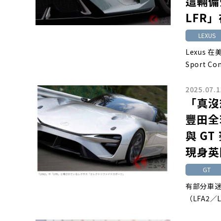
這輛備
LFR
LEXUS
Lexus
Sport Co
2025.07.1
「真沒
豐田全
與 G
現身英
GT
有部分車迷
（LFA2