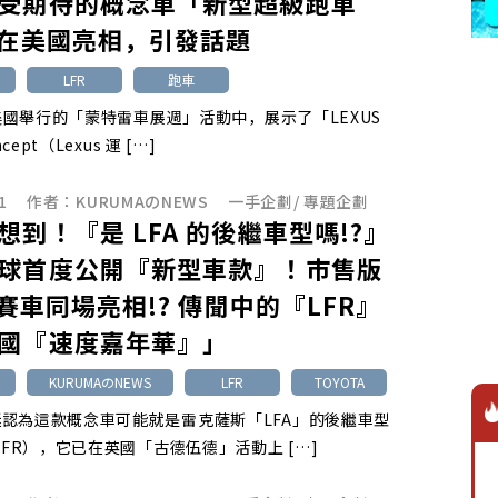
受期待的概念車「新型超級跑車
」在美國亮相，引發話題
LFR
跑車
 在美國舉行的「蒙特雷車展週」活動中，展示了「LEXUS
ncept（Lexus 運 […]
1
作者：
KURUMAのNEWS
一手企劃
/
專題企劃
想到！『是 LFA 的後繼車型嗎!?』
球首度公開『新型車款』！市售版
T 賽車同場亮相!? 傳聞中的『LFR』
國『速度嘉年華』」
KURUMAのNEWS
LFR
TOYOTA
認為這款概念車可能就是雷克薩斯「LFA」的後繼車型
／LFR），它已在英國「古德伍德」活動上 […]