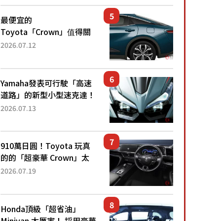
還推出467萬元日圓起的5
人座版...
最便宜的
Toyota「Crown」值得關
注！ 搭載4WD、每公升
2026.07.12
22.4公里低油耗表現超亮
眼！ 配備豐富、超越售價
水準，堪稱高CP值代表的
Yamaha發表可行駛「高速
「...
道路」的新型小型速克達！
搭載能享受超強勁「渦輪
2026.07.13
感」的動力系統！ 採用與
高階「Super Sport」車款
相同的...
910萬日圓！Toyota 玩真
的的「超豪華 Crown」太
厲害了！採用由「匠人技
2026.07.19
藝」打造的「專屬車色」與
運動化「底盤設定」！還配
備專屬豪華...
Honda頂級「超省油」
Minivan 太厲害！ 採用豪華