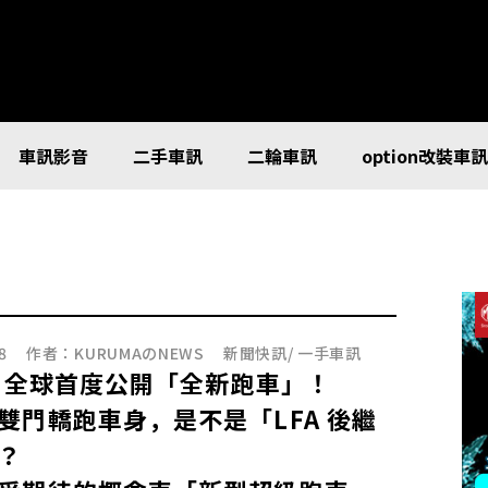
車訊影音
二手車訊
二輪車訊
option改裝車
8
作者：
KURUMAのNEWS
新聞快訊
/
一手車訊
us 全球首度公開「全新跑車」！
雙門轎跑車身，是不是「LFA 後繼
？