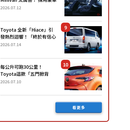
「真皮座椅」與專屬「黑色
2026.07.12
內裝」！ 每公升可跑約20
公里，兼具優異節能表現與
舒適「三...
Toyota 全新「Hiace」引
發熱烈迴響！「終於有信心
下訂了！」「哪個等級交車
2026.07.14
最快？」討論不斷！但下訂
後竟然還要等「超過半年」
才能交車？...
每公升可跑30公里！
Toyota這款「五門掀背
車」真的很厲害！ 擁有全
2026.07.10
長4.3公尺的「剛剛好車身
尺寸」，配備全面升級！
採Hybrid專屬設...
看更多