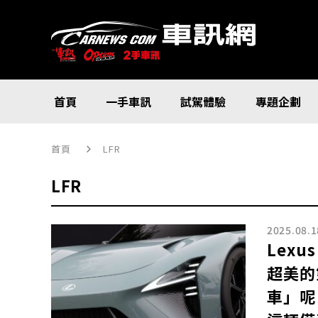
首頁
一手車訊
試駕體驗
專題企劃
首頁
LFR
LFR
2025.08.1
Lex
超美的
車」呢