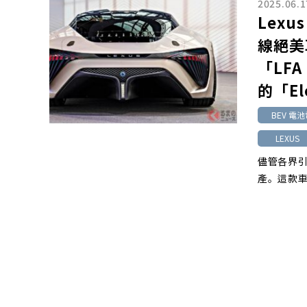
2025.06.1
Lex
線絕美
「LF
的「El
BEV 電
LEXUS
儘管各界引頸
產。這款車