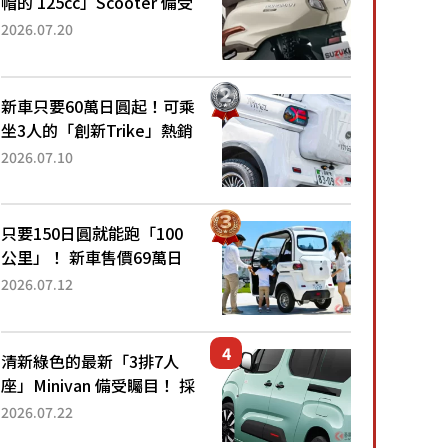
帽的 125cc」Scooter 備受
矚目！採用全新流線設計與
2026.07.20
各項升級，騎乘更加舒適！
已陸續開始出口的新款
「B...
新車只要60萬日圓起！可乘
坐3人的「創新Trike」熱銷
大賣成為人氣車款！「養車
2026.07.10
成本真的超便宜！」「150
日圓就能跑100公里」「小
朋友坐得...
只要150日圓就能跑「100
公里」！ 新車售價69萬日
圓的「3人座」Trike大受歡
2026.07.12
迎！ 順應時代需求，究竟
為何能迅速熱賣？
清新綠色的最新「3排7人
座」Minivan 備受矚目！ 採
用全長4.7公尺剛剛好的車
2026.07.22
身尺寸與「滑門」設計！