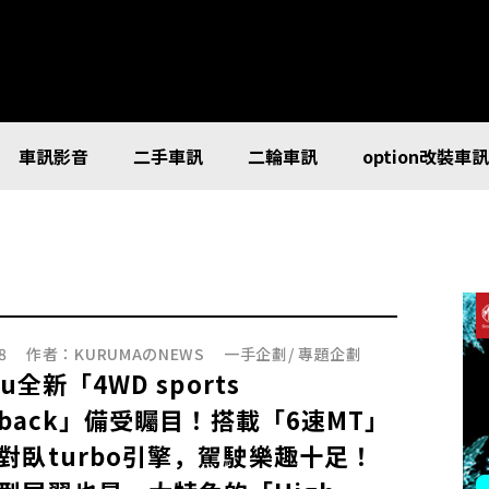
車訊影音
二手車訊
二輪車訊
option改裝車
8
作者：
KURUMAのNEWS
一手企劃
/
專題企劃
ru全新「4WD sports
chback」備受矚目！搭載「6速MT」
對臥turbo引擎，駕駛樂趣十足！