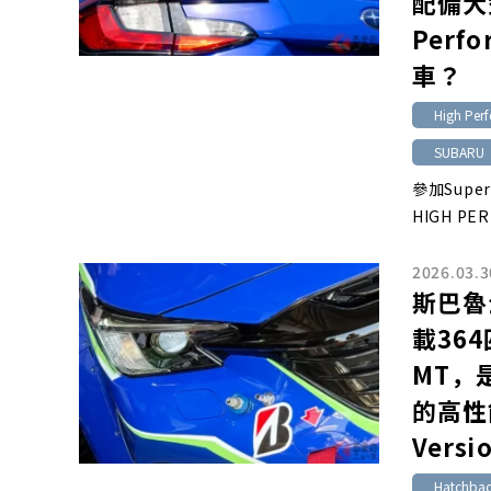
配備大
Perf
車？
High Perf
SUBARU
參加Super
HIGH PE
2026.03.3
斯巴魯
載36
MT，
的高性能
Vers
Hatchba