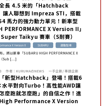
長 4.5 米的「Hatchback
」讓人聯想到 Impreza STI，搭載
364 馬力的強力動力單元！新車型
 PERFORMANCE X Version II」
Super Taikyu 賽車（S耐賽）
ormance X Version II
SUBARU
運動型車
宣布，將以新車「SUBARU HIGH PERFORMANCE X
I（Sub […]
3
作者：
KURUMAのNEWS
一手企劃
/
專題企劃
「新型Hatchback」登場！搭載6
×水平對向Turbo！高性能AWD讓
怎麼跑就怎麼跑」的自信之作！進
gh Performance X Version