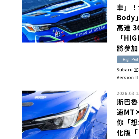
車」！全
Body
高達 
「HIGH
將參加 
High Perf
Subaru 
Version I
2026.03.1
斯巴魯
速MT
你「想
化版「Hi