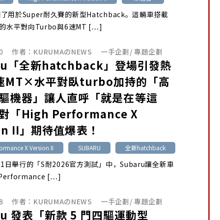
了用於Super耐久賽的新型Hatchback。這輛車搭載
的水平對向Turbo與6速MT […]
0
作者：
KURUMAのNEWS
一手企劃
/
專題企劃
ru「全新hatchback」登場引發熱
速MT×水平對臥turbo加持的「高
驅機器」讓人直呼「就是在等這
「High Performance X
ion II」期待值爆表！
ormance X Version II
SUBARU
全新hatchback
月1日舉行的「S耐2026官方測試」中，Subaru讓全新車
erformance […]
8
作者：
KURUMAのNEWS
一手企劃
/
專題企劃
ru 發表「新款 5 門四驅運動型