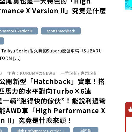
型尾翼也是一大特色的「High
ormance X Version II」究竟是什麼
ormance X Version II
sports hatchback
 Taikyu Series耐久賽的Subaru開發車輛「SUBARU
RFORM […]
0
作者：
KURUMAのNEWS
一手企劃
/
專題企劃
公開新型「Hatchback」實車！搭
4匹馬力的水平對向Turbo×6速
是一輛“跑得快的傢伙”！能銳利過彎
AWD車「High Performance X
ion II」究竟是什麼來頭！
ck
High Performance X Version II
斯巴魯