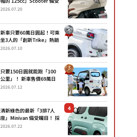
帽的 125cc」Scooter 備受
矚目！採用全新流線設計與
2026.07.20
各項升級，騎乘更加舒適！
已陸續開始出口的新款
「B...
新車只要60萬日圓起！可乘
坐3人的「創新Trike」熱銷
大賣成為人氣車款！「養車
2026.07.10
成本真的超便宜！」「150
日圓就能跑100公里」「小
朋友坐得...
只要150日圓就能跑「100
公里」！ 新車售價69萬日
圓的「3人座」Trike大受歡
2026.07.12
迎！ 順應時代需求，究竟
為何能迅速熱賣？
清新綠色的最新「3排7人
座」Minivan 備受矚目！ 採
用全長4.7公尺剛剛好的車
2026.07.22
身尺寸與「滑門」設計！