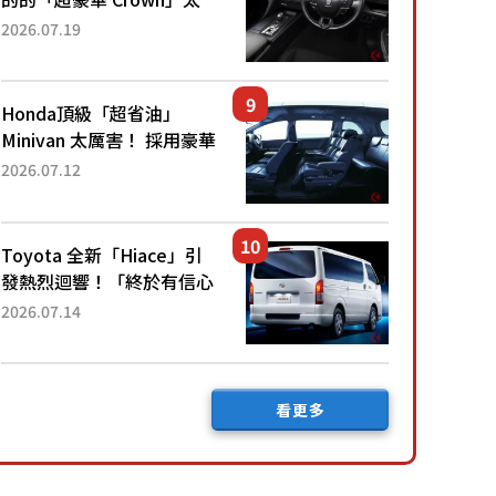
厲害了！採用由「匠人技
2026.07.19
藝」打造的「專屬車色」與
運動化「底盤設定」！還配
備專屬豪華...
Honda頂級「超省油」
Minivan 太厲害！ 採用豪華
「真皮座椅」與專屬「黑色
2026.07.12
內裝」！ 每公升可跑約20
公里，兼具優異節能表現與
舒適「三...
Toyota 全新「Hiace」引
發熱烈迴響！「終於有信心
下訂了！」「哪個等級交車
2026.07.14
最快？」討論不斷！但下訂
後竟然還要等「超過半年」
才能交車？...
看更多