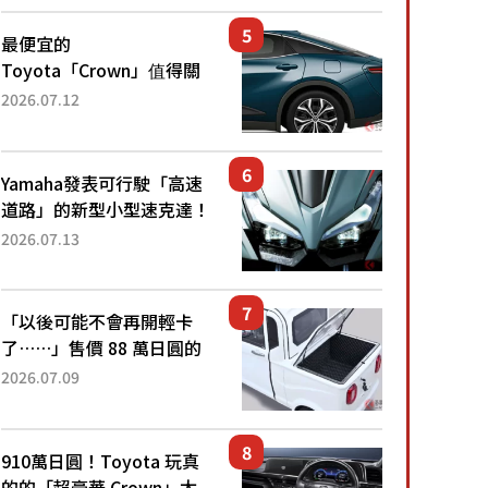
還推出467萬元日圓起的5
人座版...
最便宜的
Toyota「Crown」值得關
注！ 搭載4WD、每公升
2026.07.12
22.4公里低油耗表現超亮
眼！ 配備豐富、超越售價
水準，堪稱高CP值代表的
Yamaha發表可行駛「高速
「...
道路」的新型小型速克達！
搭載能享受超強勁「渦輪
2026.07.13
感」的動力系統！ 採用與
高階「Super Sport」車款
相同的...
「以後可能不會再開輕卡
了……」售價 88 萬日圓的
「超迷你輕型貨車」引發兩
2026.07.09
極評價！「150 日圓就能跑
100 公里！」「免驗車真的
太棒了！...
910萬日圓！Toyota 玩真
的的「超豪華 Crown」太