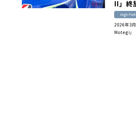
II」
High Perf
2026年3月
Motegi