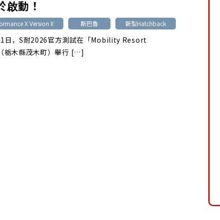
終於啟動！
ormance X Version II
斯巴魯
新型Hatchback
1日，S耐2026官方測試在「Mobility Resort
」（栃木縣茂木町）舉行 […]