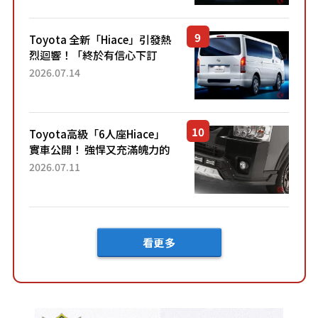
兼具優異節能表現與舒適
「三...
Toyota 全新「Hiace」引發熱
烈迴響！「終於有信心下訂
了！」「哪個等級交車最
2026.07.14
快？」討論不斷！但下訂後竟
然還要等「超過半年」才能交
車？...
Toyota高級「6人座Hiace」
實車公開！ 強悍又充滿魄力的
「全黑設計」搭配特別「豪華
2026.07.11
內裝」！ Premium打造的「限
定Bruno」由...
看更多