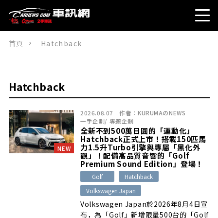
首頁
Hatchback
Hatchback
2026.08.07
作者：
KURUMAのNEWS
一手企劃
/
專題企劃
全新不到500萬日圓的「運動化」
Hatchback正式上市！搭載150匹馬
力1.5升Turbo引擎與專屬「黑化外
NEW
觀」！配備高品質音響的「Golf
Premium Sound Edition」登場！
Golf
Hatchback
Volkswagen Japan
Volkswagen Japan於2026年8月4日宣
布，為「Golf」新增限量500台的「Golf