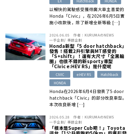
EX
Hatchback
HONDA
以暢快的駕駛感受獲得廣大車主喜愛的
Honda「Civic」，在2026年6月5日實
施小改款後，除了新增全新等級 […]
2026.06.05
作者：
KURUMAのNEWS
一手企劃
/
專題企劃
Honda新型「5 door hatchback」
發售！搭載2升引擎與MT感受的
「S+shift」！還有大尺寸「全黑輪
圈」也很不錯的新sporty車型
「Civic e:HEV RS」是什麼呢
CIVIC
e:HEV RS
Hatchback
HONDA
Honda在2026年6月4日發表了5 door
hatchback「Civic」的部分改良車型。
本次改良新增 […]
2026.05.28
作者：
KURUMAのNEWS
一手企劃
/
專題企劃
「根本是Super Cub吧！」Toyota
這台「1公升能跑約50km」的車引發