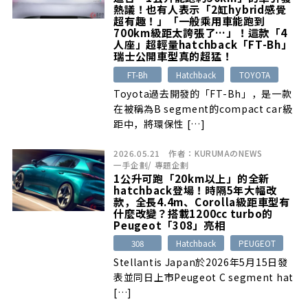
熱議！也有人表示「2缸hybrid感覺
超有趣！」「一般乘用車能跑到
700km級距太誇張了…」！這款「4
人座」超輕量hatchback「FT-Bh」
瑞士公開車型真的超猛！
FT-Bh
Hatchback
TOYOTA
Toyota過去開發的「FT-Bh」，是一款
在被稱為B segment的compact car級
距中，將環保性 […]
2026.05.21
作者：
KURUMAのNEWS
一手企劃
/
專題企劃
1公升可跑「20km以上」的全新
hatchback登場！時隔5年大幅改
款，全長4.4m、Corolla級距車型有
什麼改變？搭載1200cc turbo的
Peugeot「308」亮相
308
Hatchback
PEUGEOT
Stellantis Japan於2026年5月15日發
表並同日上市Peugeot C segment hat
[…]