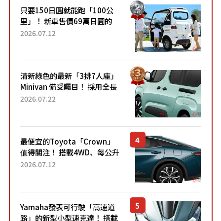
只要150日圓就能跑「100公
里」！ 新車售價69萬日圓的
「3人座」Trike大受歡迎！ 順
2026.07.12
應時代需求，究竟為何能迅速
熱賣？
清新綠色的最新「3排7人座」
Minivan 備受矚目！ 採用全長
4.7公尺剛剛好的車身尺寸與
2026.07.22
「滑門」設計！ 還推出467萬
元日圓起的5人座版...
最便宜的Toyota「Crown」
值得關注！ 搭載4WD、每公升
22.4公里低油耗表現超亮眼！
2026.07.12
配備豐富、超越售價水準，堪
稱高CP值代表的「...
Yamaha發表可行駛「高速道
路」的新型小型速克達！ 搭載