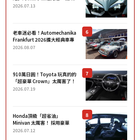
能享受超強勁「渦輪感」的動
2026.07.13
力系統！ 採用與高階「Super
Sport」車款相同的...
老車迷必看！Automechanika
Frankfurt 2026擴大經典車專
區 1954年珍稀古董車現場修復
2026.08.07
910萬日圓！Toyota 玩真的的
「超豪華 Crown」太厲害了！
採用由「匠人技藝」打造的
2026.07.19
「專屬車色」與運動化「底盤
設定」！還配備專屬豪華...
Honda頂級「超省油」
Minivan 太厲害！ 採用豪華
「真皮座椅」與專屬「黑色內
2026.07.12
裝」！ 每公升可跑約20公里，