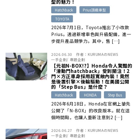
型的魅力！
Hatchback
Prius頂級車型
TOYOTA
2026年7月1日，Toyota推出了小改款
Prius。透過新增車色與升級配備，進一
步提升產品競爭力。其中，售 […]
2026.06.30
作者：
KURUMAのNEWS
一手企劃
/
專題企劃
【元祖N-BOX!?】Honda令人驚豔的
「滑動門hatchback」受到關注！2
門×方正車身採用超寬敞內裝！竟然
是後置引擎×後輪驅動！在美國公開
的「Step Bus」是什麼？
Hatchback
HONDA
Step Bus
2026年6月18日，Honda在官網上搶先
公開了「N-BOX」的改良版本。就在這
個時間點，也讓人重新注意到2 […]
2026.06.27
作者：
KURUMAのNEWS
一手企劃
/
專題企劃