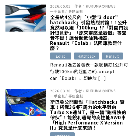
2026.05.05
作者：
KURUMAのNEWS
一手企劃
/
專題企劃
全長約4公尺的「小型“3 door”
hatchback」引發熱烈討論！1公升
竟然可以跑「100km」!?「對開門設
計很創新」「原來靈感是這個」等聲
音不斷！這台超低油耗機器，
Renault「Eolab」法國車款是什
麼？
Eolab
Hatchback
Renault
Renault過去曾發表一款號稱每1公升可
行駛100km的超低油耗concept
car「Eolab」。即使放 […]
2026.03.30
作者：
KURUMAのNEWS
一手企劃
/
專題企劃
斯巴魯公開新型「Hatchback」實
車！搭載364匹馬力的水平對向
Turbo×6速MT，是一輛“跑得快的
傢伙”！能銳利過彎的高性能AWD車
「High Performance X Version
II」究竟是什麼來頭！
Hatchback