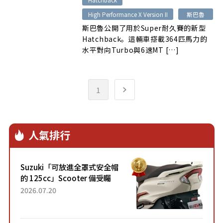
High Performance X Version II
斯巴魯
斯巴魯公開了用於Super耐久賽的新型
Hatchback。這輛車搭載364匹馬力的
水平對向Turbo與6速MT […]
1
人氣排行
Suzuki「可放進全罩式安全帽
的 125cc」Scooter 備受矚
目！採用全新流線設計與各項
2026.07.20
升級，騎乘更加舒適！已陸續
開始出口的新款「B...