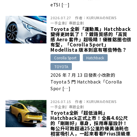
eTSI […]
2026.07.27
作者：
KURUMAのNEWS
一手企劃
/
專題企劃
Toyota 全新「運動風」Hatchback
變得更帥氣了！？鍍鉻質感的「高質
感 Aero 套件」超吸睛！優雅鋁圈也很
有型，「Corolla Sport」
Modellista 版本到底有哪些特色？
Corolla Sport
Hatchback
TOYOTA
2026 年 7 月 13 日發表小改款的
Toyota 5 門 Hatchback「Corolla
Spor […]
2026.07.15
作者：
KURUMAのNEWS
一手企劃
/
專題企劃
Toyota全新「超低油耗」
Hatchback正式上市！全長4.6公尺
的「剛剛好」車身，採用專屬設計！
每公升可跑超過25公里的優異油耗也
相當吸引人，一起來看看Prius頂級車