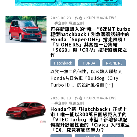
2026.06.23
作者：
KURUMAのNEWS
一手企劃
/
專題企劃
可在新車購入的“唯一”6速MT turbo
輕型hatchback！別急著讓話題中的
Honda「Super-ONE」搶走風頭！
「N-ONE RS」其實是一台集結
「S660」與「CR-V」技術的講究之
作
Hatchback
HONDA
N-ONE RS
以獨一無二的個性，以及讓人聯想到
Honda昔日名車「Bulldog（City
Turbo II）」的設計風格而 […]
2026.06.13
作者：
KURUMAのNEWS
一手企劃
/
專題企劃
Honda全新「Hatchback」正式上
市！唯一能以300萬日圓級距入手的
「VTEC Turbo」車型！新增多項配
備提升舒適性後的「Civic」入門車型
「EX」究竟有哪些魅力？