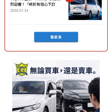
烈迴響！「終於有信心下訂
了！」「哪個等級交車最
2026.07.14
快？」討論不斷！但下訂後竟
然還要等「超過半年」才能交
車？...
看更多