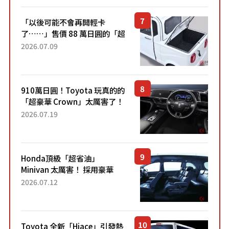
「以後可能不會再開輕卡
了……」售價 88 萬日圓的「超
迷你輕型貨車」引發兩極評
2026.07.09
價！「150 日圓就能跑 100 公
里！」「免驗車真的太棒
了！...
910萬日圓！Toyota 玩真的的
「超豪華 Crown」太厲害了！
採用由「匠人技藝」打造的
2026.07.19
「專屬車色」與運動化「底盤
設定」！還配備專屬豪華...
Honda頂級「超省油」
Minivan 太厲害！ 採用豪華
「真皮座椅」與專屬「黑色內
2026.07.12
裝」！ 每公升可跑約20公里，
兼具優異節能表現與舒適
「三...
Toyota 全新「Hiace」引發熱