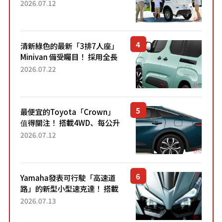
「3人座」Trike大受歡迎！ 順
2026.07.12
應時代需求，究竟為何能迅速
熱賣？
清新綠色的最新「3排7人座」
Minivan 備受矚目！ 採用全長
4.7公尺剛剛好的車身尺寸與
2026.07.22
「滑門」設計！ 還推出467萬
元日圓起的5人座版...
最便宜的Toyota「Crown」
值得關注！ 搭載4WD、每公升
22.4公里低油耗表現超亮眼！
2026.07.12
配備豐富、超越售價水準，堪
稱高CP值代表的「...
Yamaha發表可行駛「高速道
路」的新型小型速克達！ 搭載
能享受超強勁「渦輪感」的動
2026.07.13
力系統！ 採用與高階「Super
Sport」車款相同的...