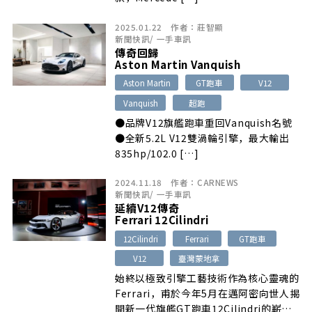
2025.01.22
作者：
莊智顯
新聞快訊
/
一手車訊
傳奇回歸
Aston Martin Vanquish
Aston Martin
GT跑車
V12
Vanquish
超跑
●品牌V12旗艦跑車重回Vanquish名號
●全新5.2L V12雙渦輪引擎，最大輸出
835hp/102.0 […]
2024.11.18
作者：
CARNEWS
新聞快訊
/
一手車訊
延續V12傳奇
Ferrari 12Cilindri
12Cilindri
Ferrari
GT跑車
V12
臺灣蒙地拿
始終以極致引擎工藝技術作為核心靈魂的
Ferrari，甫於今年5月在邁阿密向世人揭
開新一代旗艦GT跑車12Cilindri的嶄新