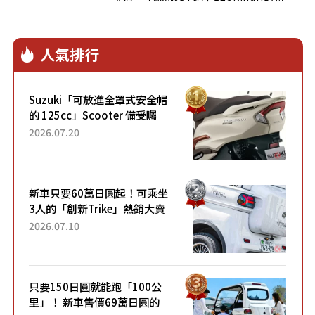
面貌..
人氣排行
Suzuki「可放進全罩式安全帽
的 125cc」Scooter 備受矚
目！採用全新流線設計與各項
2026.07.20
升級，騎乘更加舒適！已陸續
開始出口的新款「B...
新車只要60萬日圓起！可乘坐
3人的「創新Trike」熱銷大賣
成為人氣車款！「養車成本真
2026.07.10
的超便宜！」「150日圓就能
跑100公里」「小朋友坐得...
只要150日圓就能跑「100公
里」！ 新車售價69萬日圓的