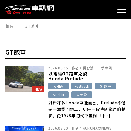
首頁
GT跑車
GT跑車
2026.08.05
作者：
楊智漢
一手車訊
以電驅GT跑車之姿
Honda Prelude
e:HEV
Fastback
GT跑車
NEW
S+ Shift
大改款
對於許多Honda車迷而言，Prelude不僅
是一輛雙門跑車，更是一段時間歲月的縮
影。從1978年初代車型問世 […]
2026.03.20
作者：
KURUMAのNEWS