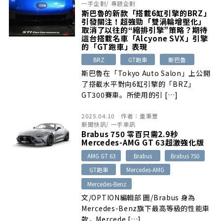
一手企劃
/
專題企劃
斯巴魯的新款「搭載6缸引擎的BRZ」
引發關注！超強勁「雙渦輪增壓化」
取消了以往的“縮排引擎”策略？期待
這台搭載名車「Alcyone SVX」引擎
的「GT跑車」表現
BRZ
GT跑車
斯巴魯
斯巴魯在「Tokyo Auto Salon」上公開
了搭載水平對向6缸引擎的「BRZ」
GT300賽車。所使用的引 […]
2025.04.10
作者：
童秉豐
新聞快訊
/
一手車訊
Brabus 750 零百只需2.9秒
Mercedes-AMG GT 63超激強化版
AMG GT 63
Brabus
Brabus 750
GT跑車
Mercedes-AMG
Mercedes-Benz
文/OPTION編輯部 圖/Brabus 身為
Mercedes-Benz旗下最高等級的性能車
款，Mercede […]