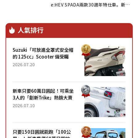
e:HEV SPADA兩款30週年特仕車。新車
加入源自第一代車型的專屬復古徽飾，並
標配第二排座椅加熱、LED室內燈、主動
式遠光燈、多視角攝影系統與倒車出庫輔
人氣排行
助，實際增加的配備價值相當具有吸引
力。
Suzuki「可放進全罩式安全帽
的 125cc」Scooter 備受矚
目！採用全新流線設計與各項
2026.07.20
升級，騎乘更加舒適！已陸續
開始出口的新款「B...
新車只要60萬日圓起！可乘坐
3人的「創新Trike」熱銷大賣
成為人氣車款！「養車成本真
2026.07.10
的超便宜！」「150日圓就能
跑100公里」「小朋友坐得...
只要150日圓就能跑「100公