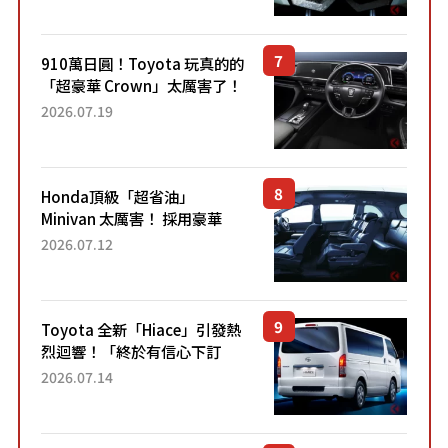
Sport」車款相同的...
910萬日圓！Toyota 玩真的的
「超豪華 Crown」太厲害了！
採用由「匠人技藝」打造的
2026.07.19
「專屬車色」與運動化「底盤
設定」！還配備專屬豪華...
Honda頂級「超省油」
Minivan 太厲害！ 採用豪華
「真皮座椅」與專屬「黑色內
2026.07.12
裝」！ 每公升可跑約20公里，
兼具優異節能表現與舒適
「三...
Toyota 全新「Hiace」引發熱
烈迴響！「終於有信心下訂
了！」「哪個等級交車最
2026.07.14
快？」討論不斷！但下訂後竟
然還要等「超過半年」才能交
車？...