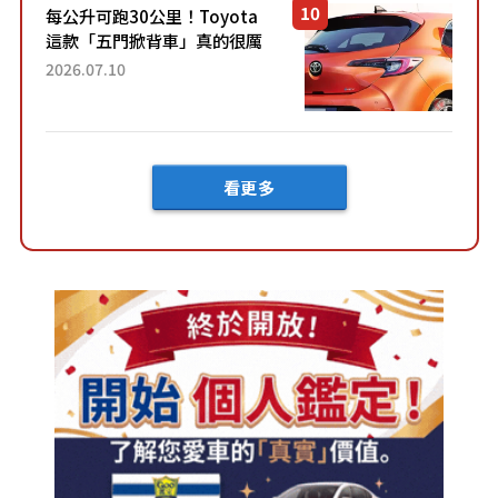
每公升可跑30公里！Toyota
這款「五門掀背車」真的很厲
害！ 擁有全長4.3公尺的「剛剛
2026.07.10
好車身尺寸」，配備全面升
級！ 採Hybrid專屬設...
看更多