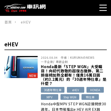
首頁
eHEV
eHEV
2026.08.04
作者：
KURUMAのNEWS
一手企劃
/
專題企劃
Honda最新「STEP WGN」大受矚
目！向初代致敬的超復古徽飾、第二
排座椅加熱全都有！僅貴16萬日圓
NEW
（約3.2萬元）的「30週年特仕車」是
什麼？
30週年特仕車
eHEV
HONDA
MPV
Step WGN
特仕車
Honda中型MPV STEP WGN迎接問世30
週年，日本市場推出e:HEV AIR EX與