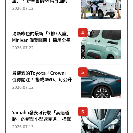
里」！ 新車售價69萬日圓的
「3人座」Trike大受歡迎！ 順
2026.07.12
應時代需求，究竟為何能迅速
熱賣？
清新綠色的最新「3排7人座」
Minivan 備受矚目！ 採用全長
4.7公尺剛剛好的車身尺寸與
2026.07.22
「滑門」設計！ 還推出467萬
元日圓起的5人座版...
最便宜的Toyota「Crown」
值得關注！ 搭載4WD、每公升
22.4公里低油耗表現超亮眼！
2026.07.12
配備豐富、超越售價水準，堪
稱高CP值代表的「...
Yamaha發表可行駛「高速道
路」的新型小型速克達！ 搭載
能享受超強勁「渦輪感」的動
2026.07.13
力系統！ 採用與高階「Super