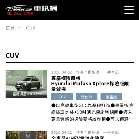
首頁
CUV
CUV
2026.04.02
作者：
楊智漢
一手車訊
專屬探險風格
Hyundai Mufasa Xplore探險版限
量登場
CUV
特仕車
限量版
●以高規車型GLC為基礎打造●專屬探險
綠塗車身裝+18吋消光黑旋切鋁圈●導入
更具質感的探險菱格紋座椅●可加價選
[…]
2026.04.02
作者：
楊智漢
一手車訊
全車系e:HEV電油化陣容