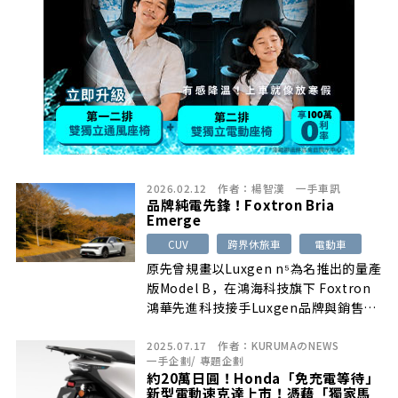
2026.02.12
作者：
楊智漢
一手車訊
品牌純電先鋒！Foxtron Bria
Emerge
CUV
跨界休旅車
電動車
原先曾規畫以Luxgen n⁵為名推出的量產
版Model B，在鴻海科技旗下 Foxtron
鴻華先進科技接手Luxgen品牌與銷售通
路之後，正式改以「Foxtron Bria」之
2025.07.17
作者：
KURUMAのNEWS
名發表上市，這也意味著Foxtron鴻華先
一手企劃
/
專題企劃
進科技，從過往的研發角色正式轉變成為
約20萬日圓！Honda「免充電等待」
市售電動車品牌與消費者溝通。
新型電動速克達上市！憑藉「獨家馬