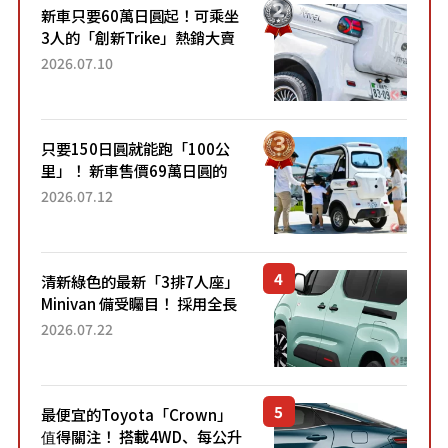
新車只要60萬日圓起！可乘坐
3人的「創新Trike」熱銷大賣
成為人氣車款！「養車成本真
2026.07.10
的超便宜！」「150日圓就能
跑100公里」「小朋友坐得...
只要150日圓就能跑「100公
里」！ 新車售價69萬日圓的
「3人座」Trike大受歡迎！ 順
2026.07.12
應時代需求，究竟為何能迅速
熱賣？
清新綠色的最新「3排7人座」
Minivan 備受矚目！ 採用全長
4.7公尺剛剛好的車身尺寸與
2026.07.22
「滑門」設計！ 還推出467萬
元日圓起的5人座版...
最便宜的Toyota「Crown」
值得關注！ 搭載4WD、每公升