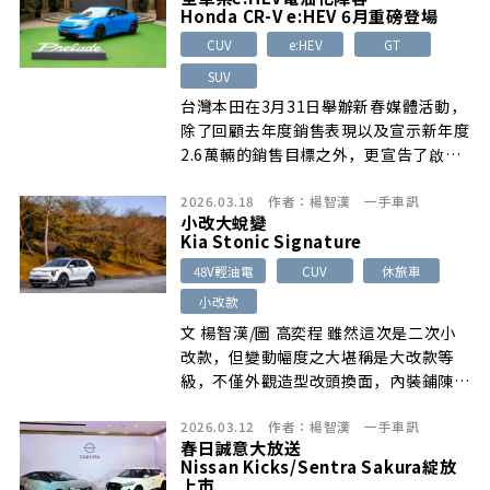
Honda CR-V e:HEV 6月重磅登場
CUV
e:HEV
GT
SUV
台灣本田在3月31日舉辦新春媒體活動，
除了回顧去年度銷售表現以及宣示新年度
2.6萬輛的銷售目標之外，更宣告了啟
[…]
2026.03.18
作者：
楊智漢
一手車訊
小改大蛻變
Kia Stonic Signature
48V輕油電
CUV
休旅車
小改款
文 楊智漢/圖 高奕程 雖然這次是二次小
改款，但變動幅度之大堪稱是大改款等
級，不僅外觀造型改頭換面，內裝鋪陳設
[…]
2026.03.12
作者：
楊智漢
一手車訊
春日誠意大放送
Nissan Kicks/Sentra Sakura綻放
上市