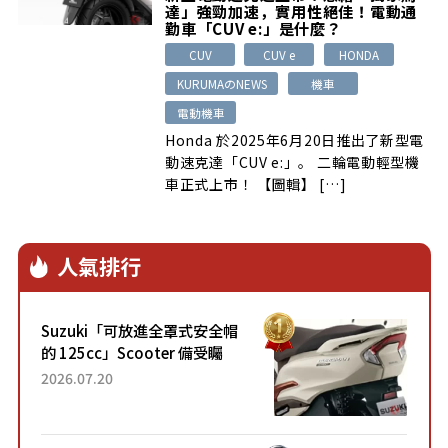
達」強勁加速，實用性絕佳！電動通
勤車「CUV e:」是什麼？
CUV
CUV e
HONDA
KURUMAのNEWS
機車
電動機車
Honda 於2025年6月20日推出了新型電
動速克達「CUV e:」。 二輪電動輕型機
車正式上市！ 【圖輯】 […]
人氣排行
Suzuki「可放進全罩式安全帽
的 125cc」Scooter 備受矚
目！採用全新流線設計與各項
2026.07.20
升級，騎乘更加舒適！已陸續
開始出口的新款「B...