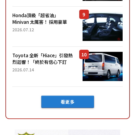
設定」！還配備專屬豪華...
Honda頂級「超省油」
Minivan 太厲害！ 採用豪華
「真皮座椅」與專屬「黑色內
2026.07.12
裝」！ 每公升可跑約20公里，
兼具優異節能表現與舒適
「三...
Toyota 全新「Hiace」引發熱
烈迴響！「終於有信心下訂
了！」「哪個等級交車最
2026.07.14
快？」討論不斷！但下訂後竟
然還要等「超過半年」才能交
車？...
看更多