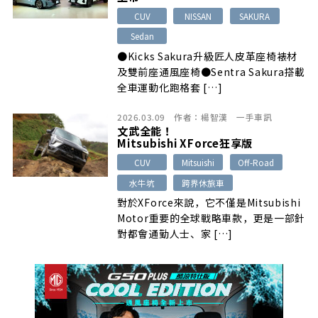
CUV
NISSAN
SAKURA
Sedan
●Kicks Sakura升級匠人皮革座椅裱材
及雙前座通風座椅●Sentra Sakura搭載
全車運動化跑格套 […]
2026.03.09
作者：
楊智漢
一手車訊
文武全能！
Mitsubishi XForce狂享版
CUV
Mitsuishi
Off-Road
水牛坑
跨界休旅車
對於XForce來說，它不僅是Mitsubishi
Motor重要的全球戰略車款，更是一部針
對都會通勤人士、家 […]