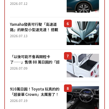
22.4公里低油耗表現超亮眼！
2026.07.12
配備豐富、超越售價水準，堪
稱高CP值代表的「...
Yamaha發表可行駛「高速道
路」的新型小型速克達！ 搭載
能享受超強勁「渦輪感」的動
2026.07.13
力系統！ 採用與高階「Super
Sport」車款相同的...
「以後可能不會再開輕卡
了……」售價 88 萬日圓的「超
迷你輕型貨車」引發兩極評
2026.07.09
價！「150 日圓就能跑 100 公
里！」「免驗車真的太棒
了！...
910萬日圓！Toyota 玩真的的
「超豪華 Crown」太厲害了！
採用由「匠人技藝」打造的
2026.07.19
「專屬車色」與運動化「底盤