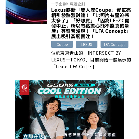
一手企劃
/
專題企劃
Lexus嶄新「雙人座Coupe」實車亮
相引發熱烈討論！「比照片有壓迫感
太多了」「好想買」「因為LF-ZC開
發中止，所以有點擔心能不能真的量
產」等聲音湧現！「LFA Concept」
展出吸引高度關注！
Coupe
LEXUS
LFA Concept
位於東京青山的「INTERSECT BY
LEXUS―TOKYO」目前開始一般展示的
「Lexus LFA Co […]