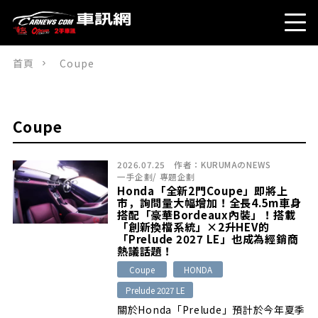
首頁
Coupe
Coupe
2026.07.25
作者：
KURUMAのNEWS
一手企劃
/
專題企劃
Honda「全新2門Coupe」即將上
市，詢問量大幅增加！全長4.5m車身
搭配「豪華Bordeaux內裝」！搭載
「創新換檔系統」×2升HEV的
「Prelude 2027 LE」也成為經銷商
熱議話題！
Coupe
HONDA
Prelude 2027 LE
關於Honda「Prelude」預計於今年夏季