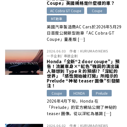
Coupe」英國規格是什麼樣的車？
AC Cobra GT Coupe
Coupe
MT跑車
英國汽車製造商AC Cars於2026年5月29
日首度公開新型跑車「AC Cobra GT
Coupe」量產版 […]
2026.06.03
作者：
KURUMAのNEWS
一手企劃
/
專題企劃
Honda「全新“2 door coupe”」預
告！流麗車身×“紅色”強調的演出讓
人聯想到 Type R 的預感!?「深紅的
世界」「感性開始被打開」所暗示的
Prelude “神秘 teaser 圖像”引發關
注！
Coupe
HONDA
Prelude
2026年4月下旬，Honda 在
「Prelude」的官方網站公開了神秘的
teaser 圖像。從以深紅為基調 […]
2026.06.02
作者：
KURUMAのNEWS