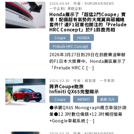
2026.04.04
作者：
KURUMAのNEWS
一手企劃
/
專題企劃
Honda展示了「超猛2門Coupe」實
車！配備超有氣勢的大尾翼與碳纖維
套件!? 連F1冠軍也關注的「Prelude
HRC Concept」於F1鈴鹿亮相
Coupe
HONDA
Prelude HRC Concept
2026年3月27日到29日在鈴鹿賽道舉辦
的F1日本大獎賽中，Honda展區展示了
「Prelude HRC C […]
2026.03.30
作者：
楊智漢
一手車訊
跨界Coupe跑旅
Infiniti QX65完整揭示
Coupe
INFINITI
跑旅 SUV
●承襲QX65 Monograph概念車設計語
彙●12.3吋數位儀錶+12.3吋觸控螢幕
+Google車載系統 […]
2026.03.25
作者：
KURUMAのNEWS