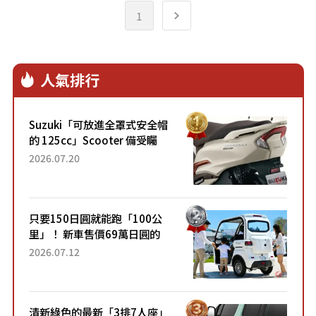
xDrive Convertible M Sport敞篷跑
1
車，建議售價自269萬元起。
人氣排行
Suzuki「可放進全罩式安全帽
的 125cc」Scooter 備受矚
目！採用全新流線設計與各項
2026.07.20
升級，騎乘更加舒適！已陸續
開始出口的新款「B...
只要150日圓就能跑「100公
里」！ 新車售價69萬日圓的
「3人座」Trike大受歡迎！ 順
2026.07.12
應時代需求，究竟為何能迅速
熱賣？
清新綠色的最新「3排7人座」