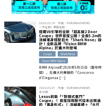
2026.05.19
作者：
KURUMAのNEWS
一手企劃
/
專題企劃
搭載V8引擎的全新「超高級2 Door
Coupe」世界首度公開！全長5.2m的
流線車身搭配巨大「Shark Nose」設
計！全新品牌「Vision BMW
Alpina」於義大利登場
Coupe
Shark Nose
Vision BMW Alpina
BMW Alpina於2026年5月15日（當地時
間），在義大利舉辦的「Concorso
d’Eleganza […]
2026.05.07
作者：
KURUMAのNEWS
未分類
Lexus前衛「“對開式車門”
Coupe」！ 首度採用歷代從未出現過
的「車身形式」！ 流線車體＋「大尺