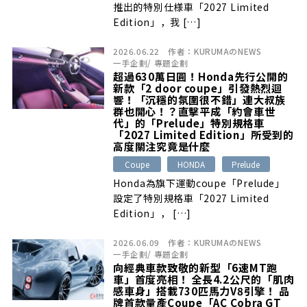
推出的特別仕様車「2027 Limited
Edition」，我 […]
2026.06.22
作者：
KURUMAのNEWS
一手企劃
/
專題企劃
超過630萬日圓！Honda先行公開的
新款「2 door coupe」引發熱烈迴
響！「沉穩的氛圍很不錯」連大叔族
群也開心！？直擊平成「約會車世
代」的「Prelude」特別規格車
「2027 Limited Edition」所受到的
高度關注究竟是什麼
Coupe
HONDA
Prelude
Honda為旗下運動coupe「Prelude」
設定了特別規格車「2027 Limited
Edition」， […]
2026.06.09
作者：
KURUMAのNEWS
一手企劃
/
專題企劃
向經典車款致敬的新型「6速MT跑
車」首度亮相！ 全長4.2公尺的「肌肉
感車身」搭載730匹馬力V8引擎！ 品
牌首款量產Coupe「AC Cobra GT