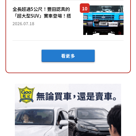
全長超過5公尺！豐田認真的
「超大型SUV」實車登場！搭
載後輪也會轉向的「四輪轉
2026.07.18
向」系統！以宛如「軍用
車!?」般的硬派規格開發的
「Mega C...
看更多