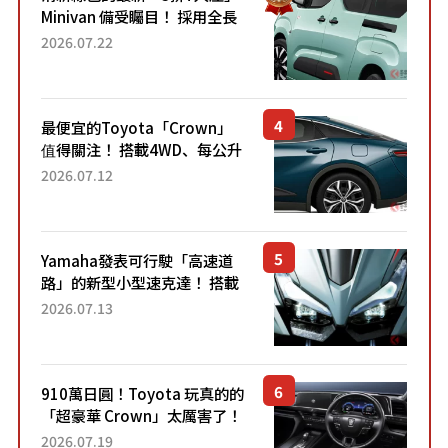
Minivan 備受矚目！ 採用全長
4.7公尺剛剛好的車身尺寸與
2026.07.22
「滑門」設計！ 還推出467萬
元日圓起的5人座版...
最便宜的Toyota「Crown」
值得關注！ 搭載4WD、每公升
22.4公里低油耗表現超亮眼！
2026.07.12
配備豐富、超越售價水準，堪
稱高CP值代表的「...
Yamaha發表可行駛「高速道
路」的新型小型速克達！ 搭載
能享受超強勁「渦輪感」的動
2026.07.13
力系統！ 採用與高階「Super
Sport」車款相同的...
910萬日圓！Toyota 玩真的的
「超豪華 Crown」太厲害了！
採用由「匠人技藝」打造的
2026.07.19