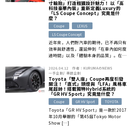
寸輪胎」打造粗獷設計魅力！ 以「高
科技豪華內裝」重新定義Luxury的
「LS Coupe Concept」究竟是什
麼？
Coupe
LEXUS
LS Coupe Concept
近年來，人們對汽車的期待，已不再只有
效率與舒適性，還延伸到「在車內如何度
過時間」以及「體驗本身的品質」。在這
樣 […]
2026.04.12
作者：
KURUMAのNEWS
一手企劃
/
專題企劃
Toyota「雙人座」Coupe再度引發
關注！「直式」頭燈與「LFA」風格車
尾超帥！搭載獨特Hybrid系統的
「GR HV Sport」究竟是什麼？
Coupe
GR HV Sport
TOYOTA
Toyota「GR HV Sport」是一款於2017
年10月舉辦的「第45屆Tokyo Motor
Show […]