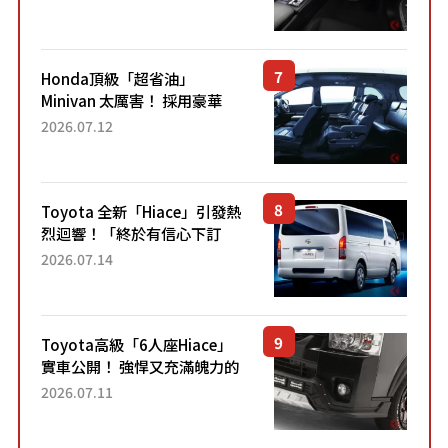
「專屬車色」與運動化「底盤
設定」！還配備專屬豪華...
Honda頂級「超省油」
Minivan 太厲害！ 採用豪華
「真皮座椅」與專屬「黑色內
2026.07.12
裝」！ 每公升可跑約20公里，
兼具優異節能表現與舒適
「三...
Toyota 全新「Hiace」引發熱
烈迴響！「終於有信心下訂
了！」「哪個等級交車最
2026.07.14
快？」討論不斷！但下訂後竟
然還要等「超過半年」才能交
車？...
Toyota高級「6人座Hiace」
實車公開！ 強悍又充滿魄力的
「全黑設計」搭配特別「豪華
2026.07.11
內裝」！ Premium打造的「限
定Bruno」由...