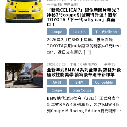
一手企劃
/
專題企劃
「新款CELICA!?」疑似新圖片曝光？
神秘2門coupe引發期待升溫！直擊
TOYOTA「下一代rally car」真面
目！
Coupe
TOYOTA
下一代rally car
2026年2月在SNS上瘋傳、被認為是
TOYOTA次期rally用車的開發中2門test
car，近日又有新的 […]
2026.03.23
作者：
CARNEWS
一手車訊
全新年式BMW 4系列全車系 鋒格升級
極致性能美學 續寫豪華跑車新標竿
4系列
BMW
Convertible
Coupe
Gran Coupe
BMW總代理汎德今（23日）正式發表全
新年式BMW 4系列車系，包含BMW 4系
列Coupé M Racing Edition雙門跑車、
BMW 4系列Gran Coupé M Racing
Edition四門跑車，以及BMW 430i