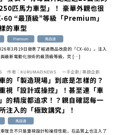
250匹馬力車型」！ 豪華外觀也很
-60 “最頂級”等級「Premium」
樣的車型
Premium
馬自達
026年3月19日發表了經過商品改良的「CX-60」。注入
與最新電動化技術的最頂級等級，究 […]
6
作者：
KURUMAのNEWS
一手企劃
/
專題企劃
車的「製造現場」到底是怎樣的？
重視「設計或操控」！甚至連「車
」的精度都追求！？親自確認每一
所注入的「極致講究」！
馬自達
造車理念不只是重視設計和操控性能，在品質上也注入了