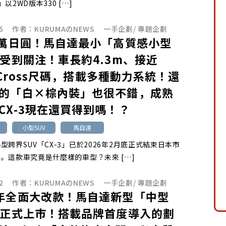
以2WD版本330 […]
5
作者：
KURUMAのNEWS
一手企劃
/
專題企劃
0萬日圓！馬自達最小「高質感小型
」受到關注！車長約4.3m、接近
s Cross尺碼，搭載多種動力系統！還
的「白×棕內裝」也很不錯，成熟
CX-3現在還買得到嗎！？
小型SUV
馬自達
型跨界SUV「CX-3」已於2026年2月底正式結束日本市
。這款車究竟是什麼樣的車型？未來 […]
2
作者：
KURUMAのNEWS
一手企劃
/
專題企劃
年全面大改款！馬自達新型「中型
」正式上市！搭載品牌首度導入的劃