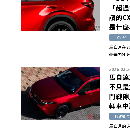
「超過
讚的CX
是什麼
CX-60
馬自達在2
豪華內外裝
2026.03.2
馬自達
不只是
門縫隙
輛車中
極致講究
馬自達的