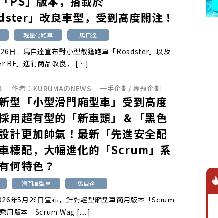
「PS」版本，搭載於
adster」改良車型，受到高度關注！
輕量化跑車
馬自達
6月26日，馬自達宣布對小型敞篷跑車「Roadster」以及
ter RF」進行商品改良， […]
1
作者：
KURUMAのNEWS
一手企劃
/
專題企劃
新型「小型滑門廂型車」受到高度
採用超有型的「新車頭」＆「黑色
設計更加帥氣！最新「先進安全配
車標配，大幅進化的「Scrum」系
有何特色？
滑門廂型車
馬自達
026年5月28日宣布，針對輕型廂型車商用版本「Scrum
乘用版本「Scrum Wag […]