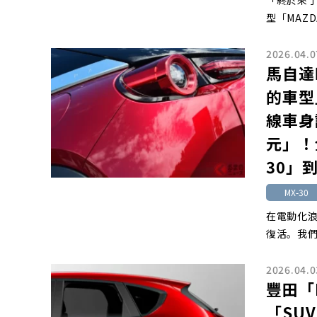
「終於來
型「MAZDA
2026.04.0
馬自達
的車型
線車身
元」！
30」
MX-30
在電動化
復活。我們
2026.04.0
豐田「
「SU