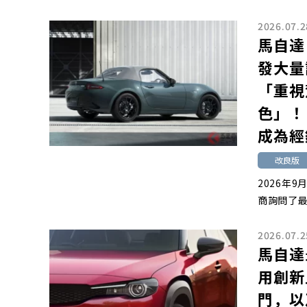
2026.07.2
馬自達
發大量
「重視
色」！
成為經
改良版
2026年9
商詢問了最
2026.07.2
馬自達
用創新
門，以