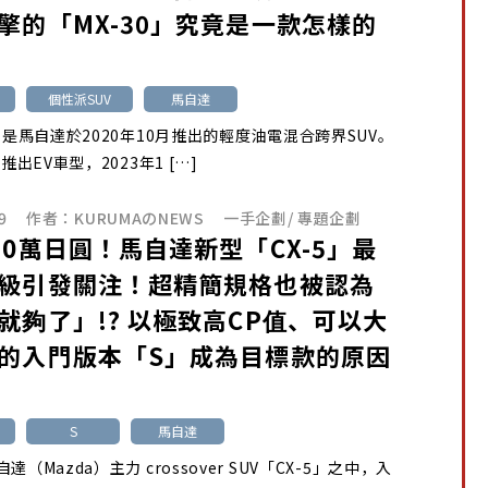
擎的「MX-30」究竟是一款怎樣的
個性派SUV
馬自達
0」是馬自達於2020年10月推出的輕度油電混合跨界SUV。
月推出EV車型，2023年1 […]
9
作者：
KURUMAのNEWS
一手企劃
/
專題企劃
30萬日圓！馬自達新型「CX-5」最
級引發關注！超精簡規格也被認為
就夠了」!? 以極致高CP值、可以大
的入門版本「S」成為目標款的原因
S
馬自達
達（Mazda）主力 crossover SUV「CX-5」之中，入