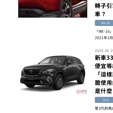
轉子引
車？
MX-30
「MX-3
2021年1
2026.06.2
新車3
便宜等
「這樣
膽使用
是什麼
CX-5
第3代的馬自