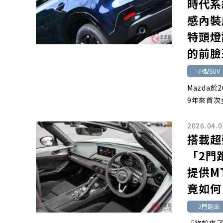
時代系
感內裝
特頭燈
的前臉
中型SUV
Mazda
9年來首次
2026.04.0
搭載超
「2門
提供MT
竟如何
2門跑車