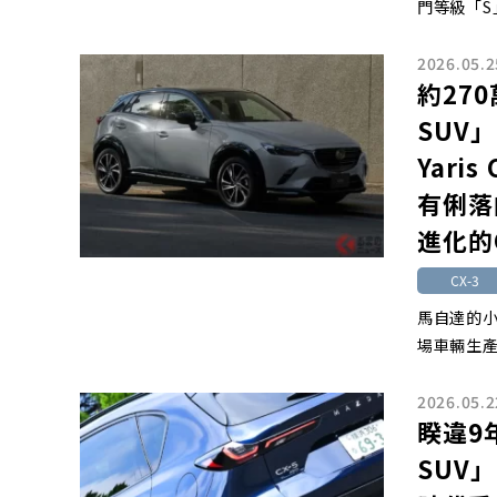
門等級「S」
2026.05.2
約27
SUV
Yari
有俐落
進化的
CX-3
馬自達的小
場車輛生產
2026.05.2
睽違9
SUV