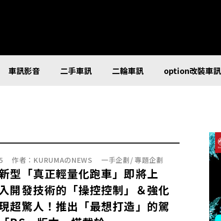
車訊影音
二手車訊
二輪車訊
option改裝車
5
作者：
KURUMAのNEWS
一手企劃
/
專題企劃
新型「真正輕量化跑車」即將上
入開發技術的「操控控制」＆強化
現超驚人！推出「最想打造」的駕