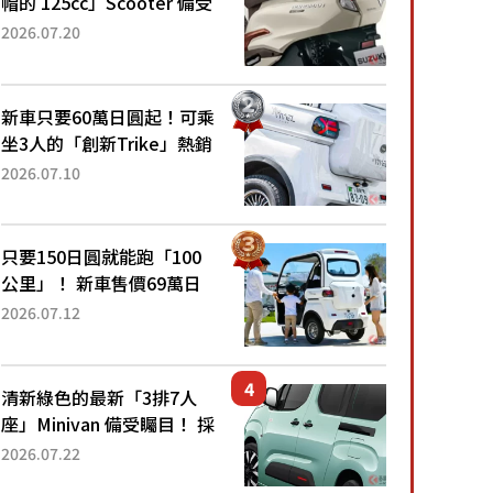
帽的 125cc」Scooter 備受
矚目！採用全新流線設計與
2026.07.20
各項升級，騎乘更加舒適！
已陸續開始出口的新款
「B...
新車只要60萬日圓起！可乘
坐3人的「創新Trike」熱銷
大賣成為人氣車款！「養車
2026.07.10
成本真的超便宜！」「150
日圓就能跑100公里」「小
朋友坐得...
只要150日圓就能跑「100
公里」！ 新車售價69萬日
圓的「3人座」Trike大受歡
2026.07.12
迎！ 順應時代需求，究竟
為何能迅速熱賣？
清新綠色的最新「3排7人
座」Minivan 備受矚目！ 採
用全長4.7公尺剛剛好的車
2026.07.22
身尺寸與「滑門」設計！