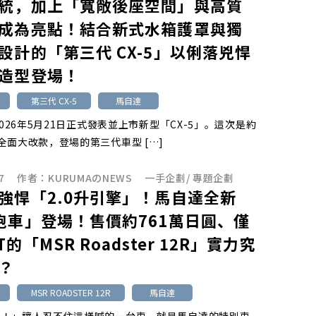
統，加上「寬敞後座空間」與高質
成為亮點！結合新式水箱護罩與獨
設計的「第三代 CX-5」以俐落兇悍
造型登場！
第三代 CX-5
馬自達
於2026年5月21日正式發表並上市新型「CX-5」。這次是約
全面大改款，登場的第三代車型 […]
7
作者：
KURUMAのNEWS
一手企劃
/
專題企劃
強悍「2.0升引擎」！馬自達全新
跑車」登場！售價約761萬日圓、僅
的「MSR Roadster 12R」實力究
？
MSR ROADSTER 12R
馬自達