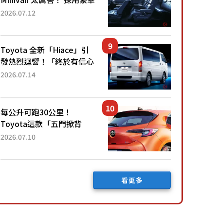
「真皮座椅」與專屬「黑色
2026.07.12
內裝」！ 每公升可跑約20
公里，兼具優異節能表現與
舒適「三...
Toyota 全新「Hiace」引
發熱烈迴響！「終於有信心
下訂了！」「哪個等級交車
2026.07.14
最快？」討論不斷！但下訂
後竟然還要等「超過半年」
才能交車？...
每公升可跑30公里！
Toyota這款「五門掀背
車」真的很厲害！ 擁有全
2026.07.10
長4.3公尺的「剛剛好車身
尺寸」，配備全面升級！
採Hybrid專屬設...
看更多