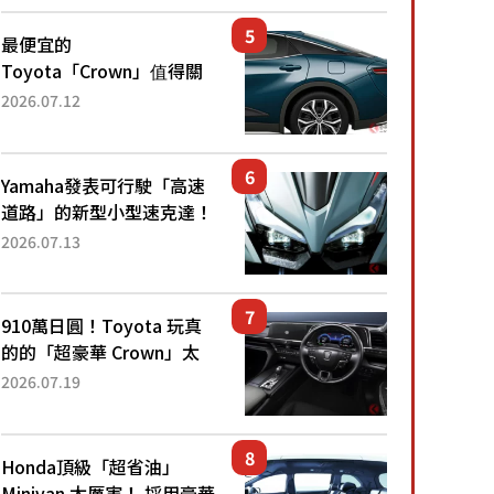
還推出467萬元日圓起的5
人座版...
最便宜的
Toyota「Crown」值得關
注！ 搭載4WD、每公升
2026.07.12
22.4公里低油耗表現超亮
眼！ 配備豐富、超越售價
水準，堪稱高CP值代表的
Yamaha發表可行駛「高速
「...
道路」的新型小型速克達！
搭載能享受超強勁「渦輪
2026.07.13
感」的動力系統！ 採用與
高階「Super Sport」車款
相同的...
910萬日圓！Toyota 玩真
的的「超豪華 Crown」太
厲害了！採用由「匠人技
2026.07.19
藝」打造的「專屬車色」與
運動化「底盤設定」！還配
備專屬豪華...
Honda頂級「超省油」
Minivan 太厲害！ 採用豪華