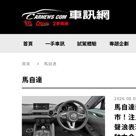
首頁
一手車訊
試駕體驗
專題企劃
首頁
馬自達
馬自達
2026.08.0
馬自達
市！注
聲浪表