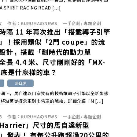
了！」讓人忍不住這樣喊的一台車，就是馬自達的特別車
 SPIRIT RACING ROAD […]
7
作者：
KURUMAのNEWS
一手企劃
/
專題企劃
時隔 11 年再次推出「搭載轉子引擎
」！採用類似「2門 coupe」的流
設計，搭載「劃時代的動力單
全長 4.4 米、尺寸剛剛好的「MX-
到底是什麼樣的車？
馬自達
浪潮下，馬自達以自家獨有的技術讓轉子引擎以全新型態
將沿著從概念車到市售車的脈絡，詳細介紹「M […]
3
作者：
KURUMAのNEWS
一手企劃
/
專題企劃
Harrier」尺寸的馬自達新型
V」發表！ 有每公升跑超過20公里的