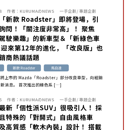
8
作者：
KURUMAのNEWS
一手企劃
/
專題企劃
「新款 Roadster」即將登場，引
詢問！「關注度非常高」！ 聚焦
駕駛樂趣」的新車型＆「新綠色車
 迎來第12年的進化，「改良版」也
銷商熱議話題
新款 Roadster
馬自達
月將上市的 Mazda「Roadster」部分改良車型，向經銷
新消息。 首次推出的綠色系 […]
5
作者：
KURUMAのNEWS
一手企劃
/
專題企劃
最新「個性派SUV」很吸引人！ 採
且特殊的「對開式」自由風格車
及高質感「軟木內裝」設計！ 搭載