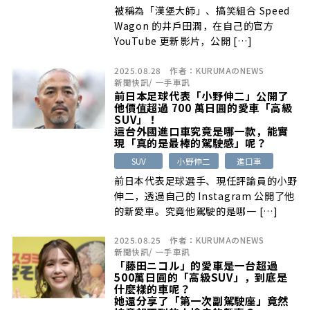
被稱為「漢堡大師」、搞笑組合 Speed
Wagon 的井戶田潤，在自己的官方
YouTube 更新影片，公開 […]
2025.08.28
作者：
KURUMAのNEWS
新聞快訊
/
一手車訊
前日本足球代表「小野伸二」公開了
他價值超過 700 萬日圓的愛車「高級
SUV」！
這台外國進口車究竟是哪一款，能實
現「真的是最棒的駕駛感」呢？
SUV
小野伸二
進口車
前日本代表足球選手、現任評論員的小野
伸二，透過自己的 Instagram 公開了他
的新愛車。究竟他駕駛的是哪一 […]
2025.08.25
作者：
KURUMAのNEWS
新聞快訊
/
一手車訊
「藤田ニコル」的愛車是一台超過
500萬日圓的「高級SUV」，到底是
什麼樣的車呢？
她還分享了「第一次副駕駛座」竟然