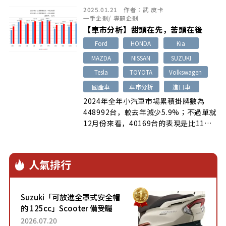
2025.01.21
作者：
武 皮卡
一手企劃
/
專題企劃
【車市分析】甜頭在先，苦頭在後
Ford
HONDA
Kia
MAZDA
NISSAN
SUZUKI
Tesla
TOYOTA
Volkswagen
國產車
車市分析
進口車
2024年全年小汽車市場累積掛牌數為
448992台，較去年減少5.9%；不過單就
12月份來看，40169台的表現是比11月
來得好…
人氣排行
Suzuki「可放進全罩式安全帽
的 125cc」Scooter 備受矚
目！採用全新流線設計與各項
2026.07.20