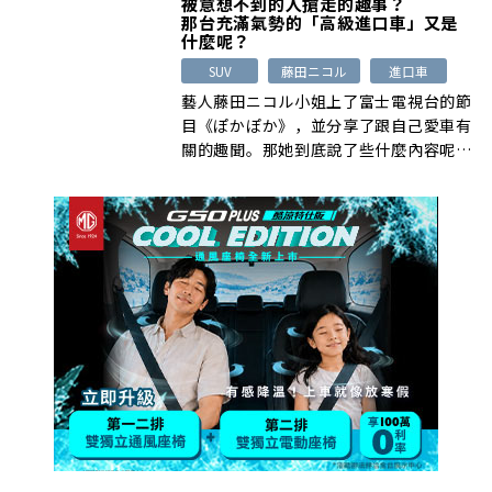
被意想不到的人搶走的趣事？
那台充滿氣勢的「高級進口車」又是
什麼呢？
SUV
藤田ニコル
進口車
藝人藤田ニコル小姐上了富士電視台的節
目《ぽかぽか》，並分享了跟自己愛車有
關的趣聞。那她到底說了些什麼內容呢？
[…]