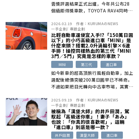
雲獎評選結果正式出爐，今年共公布28
個級距得獎車款，TOYOTA RAV4同時獲
得最佳進口中型SUV肯定，並進一步獲選
2026.02.19
作者：
KURUMAのNEWS
為2026年度風雲車。
一手企劃
/
專題企劃
比輕自動車還便宜入手!?「150萬日圓
以下」的小巧高級進口車「MINI」是
什麼來頭？搭載2.0升渦輪引擎×6速
手排！操控同樣熱血的第三代「MINI
3門／5門」究竟是怎樣的車款？
MINI
第三代
進口車
如今新車的超高頂旅行風輕自動車，加上
選配後總價突破200萬日圓早已不稀奇。
不過如果把目光轉向中古車市場，其實用
[…]
2025.09.19
作者：
KURUMAのNEWS
一手企劃
/
專題企劃
被稱為「漢堡大師」的井戶田潤，駕
馭起「高級迷你車」！妻子「あみ」
也說：「你真的很喜歡呢」，這輛
「進口車」到底是哪一款？
井戶田潤
漢堡大師
進口車