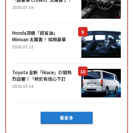
採用由「匠人技藝」打造的
2026.07.19
「專屬車色」與運動化「底盤
設定」！還配備專屬豪華...
Honda頂級「超省油」
Minivan 太厲害！ 採用豪華
「真皮座椅」與專屬「黑色內
2026.07.12
裝」！ 每公升可跑約20公里，
兼具優異節能表現與舒適
「三...
Toyota 全新「Hiace」引發熱
烈迴響！「終於有信心下訂
了！」「哪個等級交車最
2026.07.14
快？」討論不斷！但下訂後竟
然還要等「超過半年」才能交
車？...
看更多