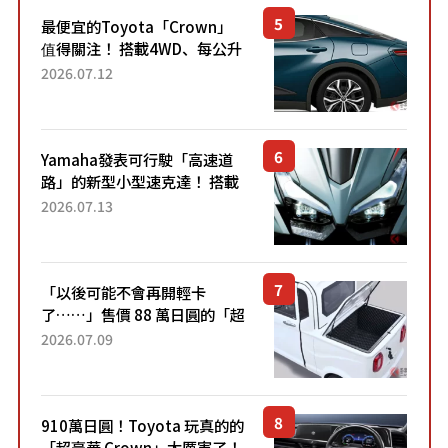
最便宜的Toyota「Crown」
值得關注！ 搭載4WD、每公升
22.4公里低油耗表現超亮眼！
2026.07.12
配備豐富、超越售價水準，堪
稱高CP值代表的「...
Yamaha發表可行駛「高速道
路」的新型小型速克達！ 搭載
能享受超強勁「渦輪感」的動
2026.07.13
力系統！ 採用與高階「Super
Sport」車款相同的...
「以後可能不會再開輕卡
了……」售價 88 萬日圓的「超
迷你輕型貨車」引發兩極評
2026.07.09
價！「150 日圓就能跑 100 公
里！」「免驗車真的太棒
了！...
910萬日圓！Toyota 玩真的的
「超豪華 Crown」太厲害了！