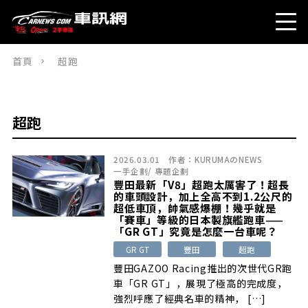
首頁
超跑
超跑
2026.03.01
作者：
KURUMAのNEWS
一手企劃
/
專題企劃
豐田最新「V8」超跑太厲害了！超長
的車頭設計，加上全高不到1.2公尺的
超低車頂，帥氣感爆棚！幾乎就是
「賽車」等級的日本製旗艦跑車——
「GR GT」究竟是怎麼一台車呢？
GR GT
豐田
超跑
豐田GAZOO Racing推出的次世代GR跑
車「GR GT」，展現了極高的完成度，
強烈呼應了經典名車的精神， […]