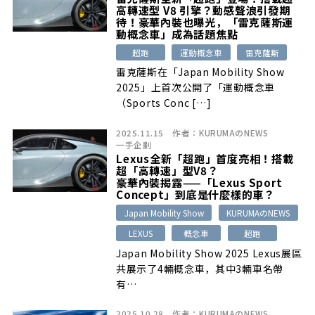
高轉速型 V8 引擎？動感聲浪引發期
待！豪華內裝也曝光，「雷克薩斯運
動概念車」成為話題焦點
超跑
運動概念車
雷克薩斯
雷克薩斯在「Japan Mobility Show
2025」上首次公開了「運動概念車
（Sports Conc […]
2025.11.15
作者：
KURUMAのNEWS
一手企劃
Lexus全新「超跑」首度亮相！搭載
超「高轉速」型V8？
豪華內裝揭露——「Lexus Sport
Concept」到底是什麼樣的車？
Japan Mobility Show
KURUMAのNEWS
LEXUS
概念車
超跑
Japan Mobility Show 2025 Lexus展區
共展示了4輛概念車，其中3輛車名帶
有…
2025.10.28
作者：
KURUMAのNEWS