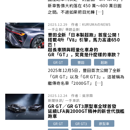
新車售價大約落在 450 萬～600 萬日圓
之間。不過如果把目光轉 […]
2025.12.29
作者：
KURUMAのNEWS
一手企劃
/
專題企劃
豐田全新「日本製超跑」首度公開！
搭載4升「V8」引擎，馬力高達650
匹！
超長車頭與輕量化車身的
GR「GT」，究竟是什麼樣的車款？
GR GT
豐田
超跑
2025年12月5日，豐田首次公開了全新
「GR GT」以及「GR GT3」。這被稱為
繼傳奇名車「2000GT」 […]
2025.12.24
作者：
吳宗霖
新聞快訊
/
一手車訊
GR GT／GR GT3原型車全球首發
延續LFA與2000GT精神的新世代旗艦
跑車
GR GT
GR GT3
原型車