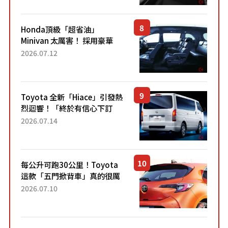
設定」！還配備專屬豪華...
Honda頂級「超省油」
Minivan 太厲害！ 採用豪華
「真皮座椅」與專屬「黑色內
2026.07.12
裝」！ 每公升可跑約20公里，
兼具優異節能表現與舒適
「三...
Toyota 全新「Hiace」引發熱
烈迴響！「終於有信心下訂
了！」「哪個等級交車最
2026.07.14
快？」討論不斷！但下訂後竟
然還要等「超過半年」才能交
車？...
每公升可跑30公里！Toyota
這款「五門掀背車」真的很厲
害！ 擁有全長4.3公尺的「剛剛
2026.07.10
好車身尺寸」，配備全面升
級！ 採Hybrid專屬設...