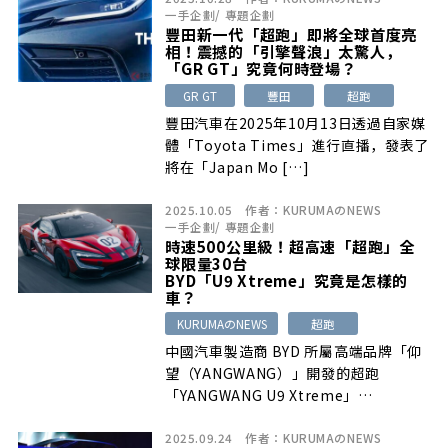
一手企劃
/
專題企劃
豐田新一代「超跑」即將全球首度亮
相！震撼的「引擎聲浪」太驚人，
「GR GT」究竟何時登場？
GR GT
豐田
超跑
豐田汽車在2025年10月13日透過自家媒
體「Toyota Times」進行直播，發表了
將在「Japan Mo […]
2025.10.05
作者：
KURUMAのNEWS
一手企劃
/
專題企劃
時速500公里級！超高速「超跑」全
球限量30台
BYD「U9 Xtreme」究竟是怎樣的
車？
KURUMAのNEWS
超跑
中國汽車製造商 BYD 所屬高端品牌「仰
望（YANGWANG）」開發的超跑
「YANGWANG U9 Xtreme」…
2025.09.24
作者：
KURUMAのNEWS