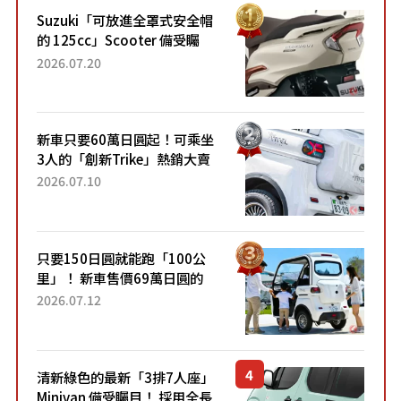
Suzuki「可放進全罩式安全帽
的 125cc」Scooter 備受矚
目！採用全新流線設計與各項
2026.07.20
升級，騎乘更加舒適！已陸續
開始出口的新款「B...
新車只要60萬日圓起！可乘坐
3人的「創新Trike」熱銷大賣
成為人氣車款！「養車成本真
2026.07.10
的超便宜！」「150日圓就能
跑100公里」「小朋友坐得...
只要150日圓就能跑「100公
里」！ 新車售價69萬日圓的
「3人座」Trike大受歡迎！ 順
2026.07.12
應時代需求，究竟為何能迅速
熱賣？
清新綠色的最新「3排7人座」
Minivan 備受矚目！ 採用全長