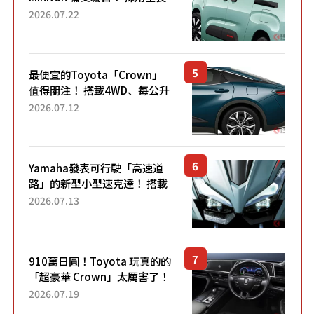
4.7公尺剛剛好的車身尺寸與
2026.07.22
「滑門」設計！ 還推出467萬
元日圓起的5人座版...
最便宜的Toyota「Crown」
值得關注！ 搭載4WD、每公升
22.4公里低油耗表現超亮眼！
2026.07.12
配備豐富、超越售價水準，堪
稱高CP值代表的「...
Yamaha發表可行駛「高速道
路」的新型小型速克達！ 搭載
能享受超強勁「渦輪感」的動
2026.07.13
力系統！ 採用與高階「Super
Sport」車款相同的...
910萬日圓！Toyota 玩真的的
「超豪華 Crown」太厲害了！
採用由「匠人技藝」打造的
2026.07.19
「專屬車色」與運動化「底盤