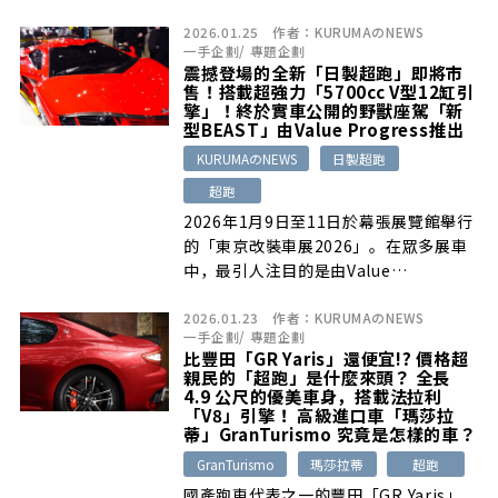
2026.01.25
作者：
KURUMAのNEWS
一手企劃
/
專題企劃
震撼登場的全新「日製超跑」即將市
售！搭載超強力「5700cc V型12缸引
擎」！終於實車公開的野獸座駕「新
型BEAST」由Value Progress推出
KURUMAのNEWS
日製超跑
超跑
2026年1月9日至11日於幕張展覽館舉行
的「東京改裝車展2026」。在眾多展車
中，最引人注目的是由Value
Progress…
2026.01.23
作者：
KURUMAのNEWS
一手企劃
/
專題企劃
比豐田「GR Yaris」還便宜!? 價格超
親民的「超跑」是什麼來頭？ 全長
4.9 公尺的優美車身，搭載法拉利
「V8」引擎！ 高級進口車「瑪莎拉
蒂」GranTurismo 究竟是怎樣的車？
GranTurismo
瑪莎拉蒂
超跑
國產跑車代表之一的豐田「GR Yaris」，