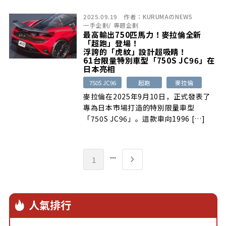
2025.09.19
作者：
KURUMAのNEWS
一手企劃
/
專題企劃
最高輸出750匹馬力！麥拉倫全新
「超跑」登場！
浮誇的「虎紋」設計超吸睛！
61台限量特別車型「750S JC96」在
日本亮相
750S JC96
超跑
麥拉倫
麥拉倫在2025年9月10日，正式發表了
專為日本市場打造的特別限量車型
「750S JC96」。這款車向1996 […]
...
1
人氣排行