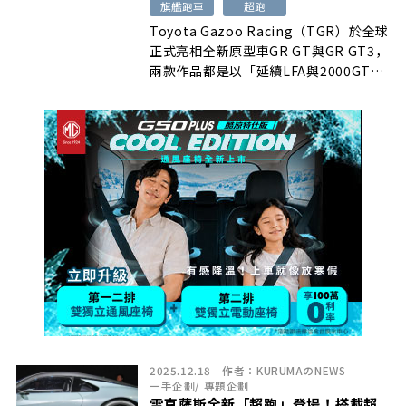
旗艦跑車
超跑
Toyota Gazoo Racing（TGR）於全球
正式亮相全新原型車GR GT與GR GT3，
兩款作品都是以「延續LFA與2000GT精
神的下一代旗艦跑車」為開發理念，由
Morizo（豐田章男）親自領軍，結合多
位賽事職業車手共同參與調校，以
「Driver-First造車邏輯」從底盤、操控
反饋到車身結構，徹底重新解構。
2025.12.18
作者：
KURUMAのNEWS
一手企劃
/
專題企劃
雷克薩斯全新「超跑」登場！搭載超