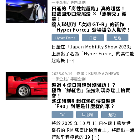
一手企劃
/
專題企劃
日產的「高性能超跑」真的超猛！
搭載圓形四燈尾燈 ×「馬賽克」徽
章！
讓人聯想到「次期 GT-R」的新作
「Hyper Force」登場超令人期待！
Hyper Force
日產
超跑
日產在「Japan Mobility Show 2023」
上展出了名為「Hyper Force」的高性能
超跑概 […]
2025.09.19
作者：
KURUMAのNEWS
一手企劃
/
專題企劃
超過 4 億日圓絕對沒問題！？
極致「鮮紅色」法拉利現身瑞士拍賣
會！
泡沫時期引起狂熱的傳奇超跑
「F40」到底是什麼樣的車？
F40
法拉利
超跑
將於 2025 年 10 月 11 日在瑞士蘇黎世
舉行的 RM 蘇富比拍賣會上，將展出一輛
行駛里程極低的 19 […]