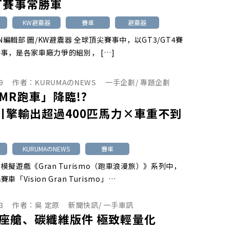
T賽事常勝軍
KW避震器
賽車
避震器
ON編輯部 圖/KW避震器 全球頂尖賽事中，以GT3/GT4賽
事，是各家車廠力爭的組別， […]
9
作者：
KURUMAのNEWS
一手企劃
/
專題企劃
MR跑車」降臨!?
升引擎輸出超過400匹馬力×車重不到
g
KURUMAのNEWS
賽車
模擬遊戲《Gran Turismo（跑車浪漫旅）》系列中，
「Vision Gran Turismo」…
3
作者：
吳 定原
新聞快訊
/
一手車訊
座艙、碳纖維版件 極致輕量化