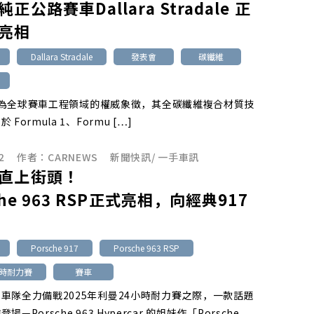
正公路賽車Dallara Stradale 正
亮相
Dallara Stradale
發表會
碳纖維
ra身為全球賽車工程領域的權威象徵，其全碳纖維複合材質技
Formula 1、Formu […]
2
作者：
CARNEWS
新聞快訊
/
一手車訊
直上街頭！
che 963 RSP正式亮相，向經典917
Porsche 917
Porsche 963 RSP
小時耐力賽
賽車
車隊全力備戰2025年利曼24小時耐力賽之際，一款話題
—Porsche 963 Hypercar 的姐妹作「Porsche