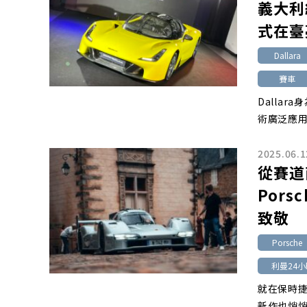
義大利純
式在臺
Dallara
賽車
Dalla
術廣泛應用於 
2025.06.1
從賽道
Pors
致敬
Porsche
利曼24
就在保時捷
新作也悄悄登場