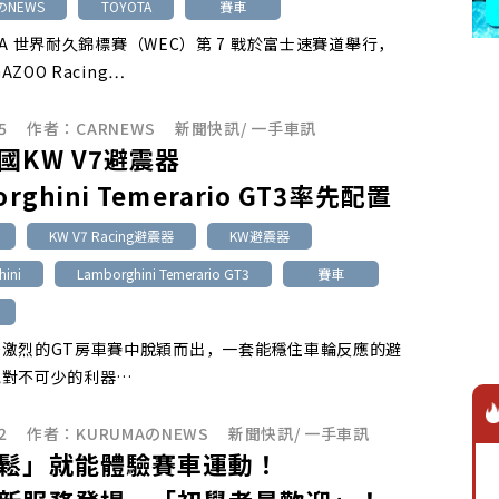
のNEWS
TOYOTA
賽車
 FIA 世界耐久錦標賽（WEC）第 7 戰於富士速賽道舉行，
GAZOO Racing…
5
作者：
CARNEWS
新聞快訊
/
一手車訊
國KW V7避震器
orghini Temerario GT3率先配置
KW V7 Racing避震器
KW避震器
ini
Lamborghini Temerario GT3
賽車
爭激烈的GT房車賽中脫穎而出，一套能穩住車輪反應的避
絕對不可少的利器…
2
作者：
KURUMAのNEWS
新聞快訊
/
一手車訊
鬆」就能體驗賽車運動！