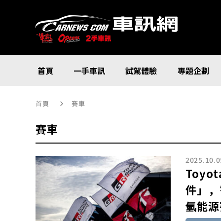
首頁
一手車訊
試駕體驗
專題企劃
首頁
賽車
賽車
2025.10.0
Toyo
件」，
氫能源