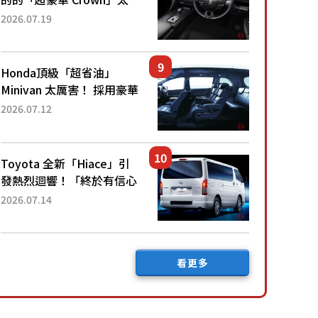
厲害了！採用由「匠人技
2026.07.19
藝」打造的「專屬車色」與
運動化「底盤設定」！還配
備專屬豪華...
Honda頂級「超省油」
Minivan 太厲害！ 採用豪華
「真皮座椅」與專屬「黑色
2026.07.12
內裝」！ 每公升可跑約20
公里，兼具優異節能表現與
舒適「三...
Toyota 全新「Hiace」引
發熱烈迴響！「終於有信心
下訂了！」「哪個等級交車
2026.07.14
最快？」討論不斷！但下訂
後竟然還要等「超過半年」
才能交車？...
看更多