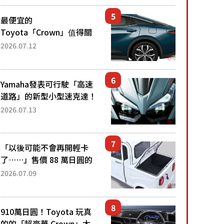
還推出467萬元日圓起的5
人座版...
最便宜的
Toyota「Crown」值得關
注！ 搭載4WD、每公升
2026.07.12
22.4公里低油耗表現超亮
眼！ 配備豐富、超越售價
水準，堪稱高CP值代表的
Yamaha發表可行駛「高速
「...
道路」的新型小型速克達！
搭載能享受超強勁「渦輪
2026.07.13
感」的動力系統！ 採用與
高階「Super Sport」車款
相同的...
「以後可能不會再開輕卡
了……」售價 88 萬日圓的
「超迷你輕型貨車」引發兩
2026.07.09
極評價！「150 日圓就能跑
100 公里！」「免驗車真的
太棒了！...
910萬日圓！Toyota 玩真
的的「超豪華 Crown」太