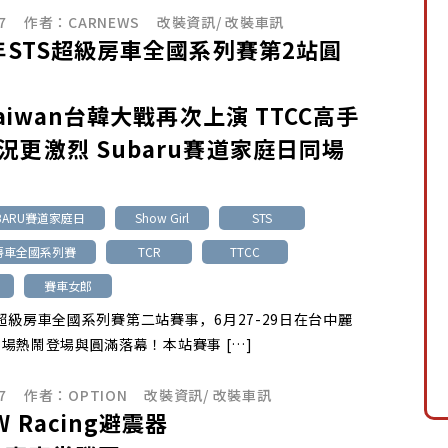
7
作者：
CARNEWS
改裝資訊
/
改裝車訊
5年STS超級房車全國系列賽第2站圓
Taiwan台韓大戰再次上演 TTCC高手
況更激烈 Subaru賽道家庭日同場
UBARU賽道家庭日
Show Girl
STS
級房車全國系列賽
TCR
TTCC
賽車女郎
STS超級房車全國系列賽第二站賽事，6月27-29日在台中麗
場熱鬧登場與圓滿落幕！本站賽事 […]
7
作者：
OPTION
改裝資訊
/
改裝車訊
 Racing避震器