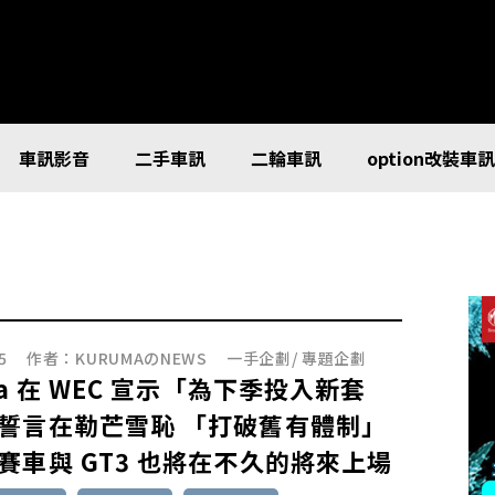
車訊影音
二手車訊
二輪車訊
option改裝車
5
作者：
KURUMAのNEWS
一手企劃
/
專題企劃
ta 在 WEC 宣示「為下季投入新套
誓言在勒芒雪恥 「打破舊有體制」
賽車與 GT3 也將在不久的將來上場