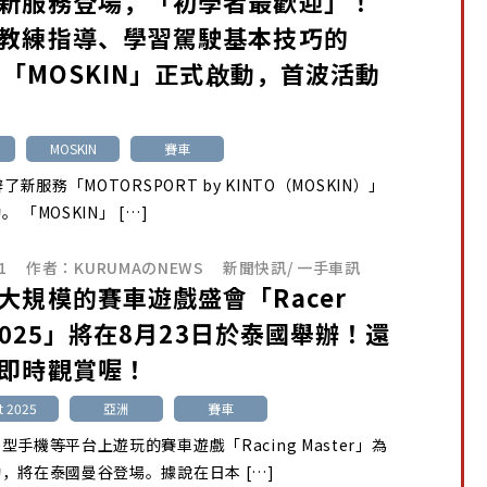
新服務登場，「初學者最歡迎」！
教練指導、學習駕駛基本技巧的
TO「MOSKIN」正式啟動，首波活動
MOSKIN
賽車
辦了新服務「MOTORSPORT by KINTO（MOSKIN）」
 「MOSKIN」 […]
1
作者：
KURUMAのNEWS
新聞快訊
/
一手車訊
大規模的賽車遊戲盛會「Racer
 2025」將在8月23日於泰國舉辦！還
即時觀賞喔！
t 2025
亞洲
賽車
型手機等平台上遊玩的賽車遊戲「Racing Master」為
，將在泰國曼谷登場。據說在日本 […]