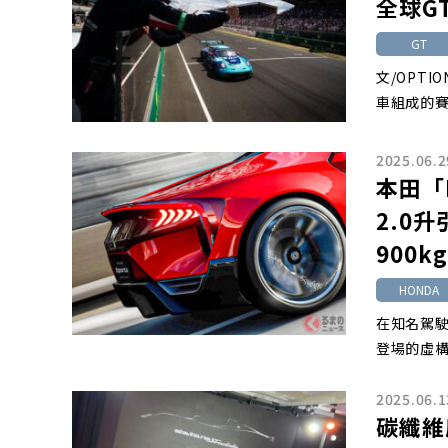
全球G
GT
文/OPTI
車組成的賽
2025.06.2
本田「
2.0
900k
HONDA
在知名駕駛
登場的虛構賽車
2025.06.1
碳纖維