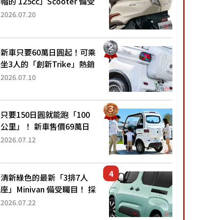
帽的 125cc」Scooter 備受
矚目！採用全新流線設計與
2026.07.20
各項升級，騎乘更加舒適！
已陸續開始出口的新款
「B...
新車只要60萬日圓起！可乘
坐3人的「創新Trike」熱銷
大賣成為人氣車款！「養車
2026.07.10
成本真的超便宜！」「150
日圓就能跑100公里」「小
朋友坐得...
只要150日圓就能跑「100
公里」！ 新車售價69萬日
圓的「3人座」Trike大受歡
2026.07.12
迎！ 順應時代需求，究竟
為何能迅速熱賣？
清新綠色的最新「3排7人
座」Minivan 備受矚目！ 採
用全長4.7公尺剛剛好的車
2026.07.22
身尺寸與「滑門」設計！