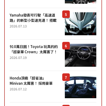
稱高CP值代表的「...
Yamaha發表可行駛「高速道
路」的新型小型速克達！ 搭載
能享受超強勁「渦輪感」的動
2026.07.13
力系統！ 採用與高階「Super
Sport」車款相同的...
910萬日圓！Toyota 玩真的的
「超豪華 Crown」太厲害了！
採用由「匠人技藝」打造的
2026.07.19
「專屬車色」與運動化「底盤
設定」！還配備專屬豪華...
Honda頂級「超省油」
Minivan 太厲害！ 採用豪華
「真皮座椅」與專屬「黑色內
2026.07.12
裝」！ 每公升可跑約20公里，
兼具優異節能表現與舒適
「三...