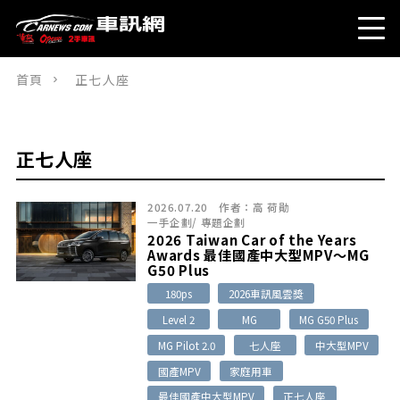
首頁
正七人座
正七人座
2026.07.20
作者：
高 荷勛
一手企劃
/
專題企劃
2026 Taiwan Car of the Years
Awards 最佳國產中大型MPV～MG
G50 Plus
180ps
2026車訊風雲獎
Level 2
MG
MG G50 Plus
MG Pilot 2.0
七人座
中大型MPV
國產MPV
家庭用車
最佳國產中大型MPV
正七人座