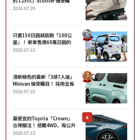
的 125cc」Scooter 備受矚
目！採用全新流線設計與各項
2026.07.20
升級，騎乘更加舒適！已陸續
開始出口的新款「B...
只要150日圓就能跑「100公
里」！ 新車售價69萬日圓的
「3人座」Trike大受歡迎！ 順
2026.07.12
應時代需求，究竟為何能迅速
熱賣？
清新綠色的最新「3排7人座」
Minivan 備受矚目！ 採用全長
4.7公尺剛剛好的車身尺寸與
2026.07.22
「滑門」設計！ 還推出467萬
元日圓起的5人座版...
最便宜的Toyota「Crown」
值得關注！ 搭載4WD、每公升
22.4公里低油耗表現超亮眼！
2026.07.12
配備豐富、超越售價水準，堪