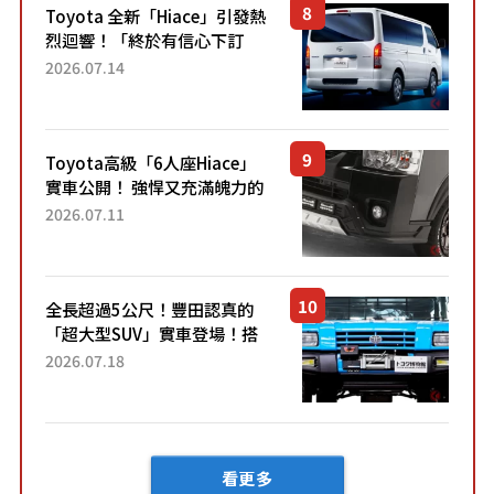
Toyota 全新「Hiace」引發熱
烈迴響！「終於有信心下訂
了！」「哪個等級交車最
2026.07.14
快？」討論不斷！但下訂後竟
然還要等「超過半年」才能交
車？...
Toyota高級「6人座Hiace」
實車公開！ 強悍又充滿魄力的
「全黑設計」搭配特別「豪華
2026.07.11
內裝」！ Premium打造的「限
定Bruno」由...
全長超過5公尺！豐田認真的
「超大型SUV」實車登場！搭
載後輪也會轉向的「四輪轉
2026.07.18
向」系統！以宛如「軍用
車!?」般的硬派規格開發的
「Mega C...
看更多