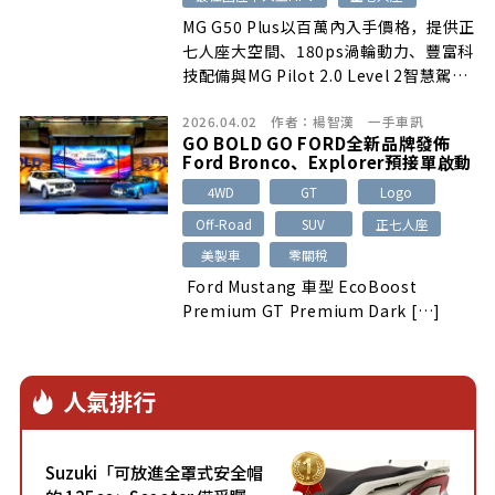
MG G50 Plus以百萬內入手價格，提供正
七人座大空間、180ps渦輪動力、豐富科
技配備與MG Pilot 2.0 Level 2智慧駕駛
輔助系統，兼顧家庭乘坐、商務接送與長
2026.04.02
作者：
楊智漢
一手車訊
途旅行需求，並榮獲2026 Taiwan Car
GO BOLD GO FORD全新品牌發佈
of the Year車訊風雲獎「最佳國產中大
Ford Bronco、Explorer預接單啟動
型MPV」肯定。
4WD
GT
Logo
Off-Road
SUV
正七人座
美製車
零關稅
Ford Mustang 車型 EcoBoost
Premium GT Premium Dark […]
人氣排行
Suzuki「可放進全罩式安全帽