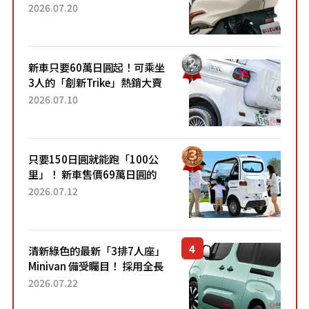
目！採用全新流線設計與各項
2026.07.20
升級，騎乘更加舒適！已陸續
開始出口的新款「B...
新車只要60萬日圓起！可乘坐
3人的「創新Trike」熱銷大賣
成為人氣車款！「養車成本真
2026.07.10
的超便宜！」「150日圓就能
跑100公里」「小朋友坐得...
只要150日圓就能跑「100公
里」！ 新車售價69萬日圓的
「3人座」Trike大受歡迎！ 順
2026.07.12
應時代需求，究竟為何能迅速
熱賣？
清新綠色的最新「3排7人座」
Minivan 備受矚目！ 採用全長
4.7公尺剛剛好的車身尺寸與
2026.07.22
「滑門」設計！ 還推出467萬