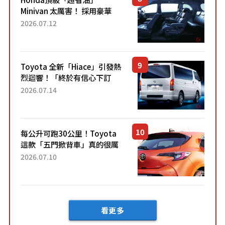
Minivan 太厲害！ 採用豪華
「真皮座椅」與專屬「黑色內
2026.07.12
裝」！ 每公升可跑約20公里，
兼具優異節能表現與舒適
「三...
Toyota 全新「Hiace」引發熱
烈迴響！「終於有信心下訂
了！」「哪個等級交車最
2026.07.14
快？」討論不斷！但下訂後竟
然還要等「超過半年」才能交
車？...
每公升可跑30公里！Toyota
這款「五門掀背車」真的很厲
害！ 擁有全長4.3公尺的「剛剛
2026.07.10
好車身尺寸」，配備全面升
級！ 採Hybrid專屬設...
看更多