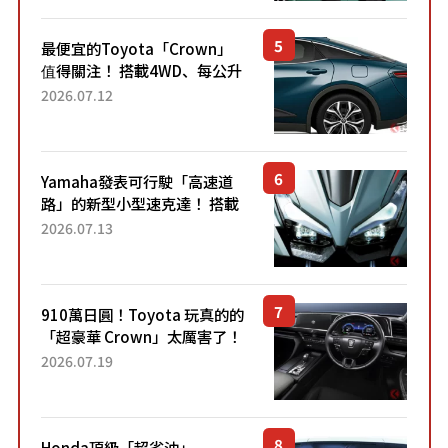
元日圓起的5人座版...
最便宜的Toyota「Crown」
值得關注！ 搭載4WD、每公升
22.4公里低油耗表現超亮眼！
2026.07.12
配備豐富、超越售價水準，堪
稱高CP值代表的「...
Yamaha發表可行駛「高速道
路」的新型小型速克達！ 搭載
能享受超強勁「渦輪感」的動
2026.07.13
力系統！ 採用與高階「Super
Sport」車款相同的...
910萬日圓！Toyota 玩真的的
「超豪華 Crown」太厲害了！
採用由「匠人技藝」打造的
2026.07.19
「專屬車色」與運動化「底盤
設定」！還配備專屬豪華...
Honda頂級「超省油」