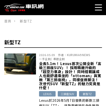
首頁
新型TZ
新型TZ
2026.05.09
作者：
KURUMAのNEWS
一手企劃
/
專題企劃
全長5.1m！ Lexus首次公開全新「高
級三排座SUV」！ 採用精緻升級的
「超空力車身」設計！ 同時搭載讓成
人也能舒適乘坐的「ottoman」與寬
敞「第三排座椅」，同樣值得關注！
次世代SUV「新型TZ」的魅力究竟是
什麼！
LEXUS
三排座SUV
新型TZ
Lexus於2026年5月7日發表的新款三排
座SUV「TZ」。這款車據說在內外裝設