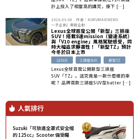
計上投入了相當高的講究，接下 […]
2026.05.08
作者：
KURUMAのNEWS
一手企劃
/
專題企劃
Lexus全球首度公開「新型」三排座
SUV！搭載8速mission（變速系統）
與「V10 engine」風格駕駛感受，同
時大幅追求靜肅性！「新型TZ」預計
今冬於日本上市
LEXUS
三排座SUV
新型TZ
Lexus全球首度公開新型三排座
SUV「TZ」。這究竟是一款什麼樣的車
呢？ 品牌首款三排座SUV型batter […]
人氣排行
Suzuki「可放進全罩式安全帽
的 125cc」Scooter 備受矚