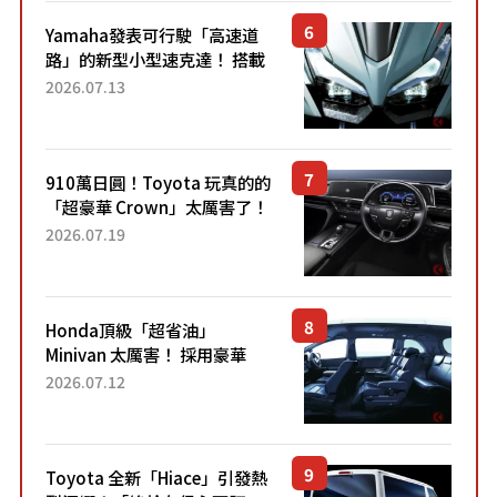
Yamaha發表可行駛「高速道
路」的新型小型速克達！ 搭載
能享受超強勁「渦輪感」的動
2026.07.13
力系統！ 採用與高階「Super
Sport」車款相同的...
910萬日圓！Toyota 玩真的的
「超豪華 Crown」太厲害了！
採用由「匠人技藝」打造的
2026.07.19
「專屬車色」與運動化「底盤
設定」！還配備專屬豪華...
Honda頂級「超省油」
Minivan 太厲害！ 採用豪華
「真皮座椅」與專屬「黑色內
2026.07.12
裝」！ 每公升可跑約20公里，
兼具優異節能表現與舒適
「三...
Toyota 全新「Hiace」引發熱