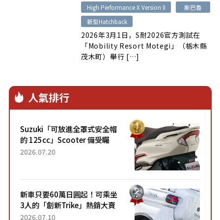
High Performance X Version II
斯巴魯
新型Hatchback
2026年3月1日，S耐2026官方測試在
「Mobility Resort Motegi」（栃木縣
茂木町）舉行 […]
人氣排行
Suzuki「可放進全罩式安全帽
的 125cc」Scooter 備受矚
目！採用全新流線設計與各項
2026.07.20
升級，騎乘更加舒適！已陸續
開始出口的新款「B...
新車只要60萬日圓起！可乘坐
3人的「創新Trike」熱銷大賣
成為人氣車款！「養車成本真
2026.07.10