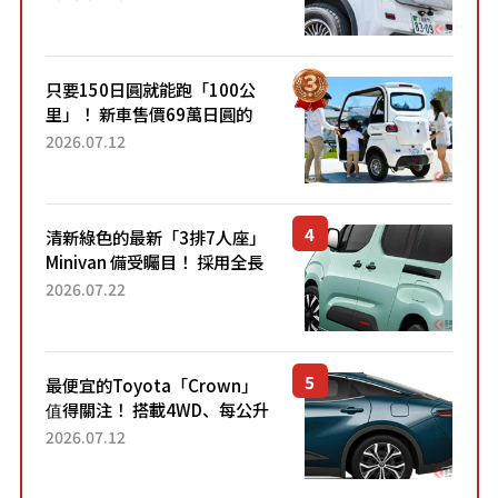
的超便宜！」「150日圓就能
跑100公里」「小朋友坐得...
只要150日圓就能跑「100公
里」！ 新車售價69萬日圓的
「3人座」Trike大受歡迎！ 順
2026.07.12
應時代需求，究竟為何能迅速
熱賣？
清新綠色的最新「3排7人座」
Minivan 備受矚目！ 採用全長
4.7公尺剛剛好的車身尺寸與
2026.07.22
「滑門」設計！ 還推出467萬
元日圓起的5人座版...
最便宜的Toyota「Crown」
值得關注！ 搭載4WD、每公升
22.4公里低油耗表現超亮眼！
2026.07.12
配備豐富、超越售價水準，堪
稱高CP值代表的「...