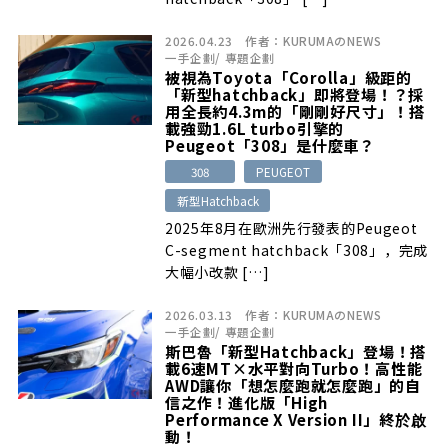
2026.04.23
作者：
KURUMAのNEWS
一手企劃
/
專題企劃
被視為Toyota「Corolla」級距的
「新型hatchback」即將登場！？採
用全長約4.3m的「剛剛好尺寸」！搭
載強勁1.6L turbo引擎的
Peugeot「308」是什麼車？
308
PEUGEOT
新型Hatchback
2025年8月在歐洲先行發表的Peugeot
C-segment hatchback「308」，完成
大幅小改款 […]
2026.03.13
作者：
KURUMAのNEWS
一手企劃
/
專題企劃
斯巴魯「新型Hatchback」登場！搭
載6速MT×水平對向Turbo！高性能
AWD讓你「想怎麼跑就怎麼跑」的自
信之作！進化版「High
Performance X Version II」終於啟
動！