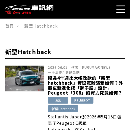
首頁
新型Hatchback
新型Hatchback
2026.06.01
作者：
KURUMAのNEWS
一手企劃
/
專題企劃
睽違4年迎來大幅改款的「新型
hatchback」實際駕駛感受如何？外
觀更新進化成「獅子臉」設計，
Peugeot「308」的實力究竟如何？
308
PEUGEOT
新型Hatchback
Stellantis Japan於2026年5月15日發
表了Peugeot C級距
hatchback「308」 […]