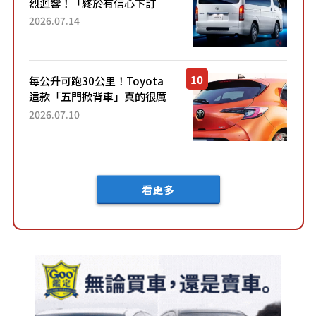
烈迴響！「終於有信心下訂
了！」「哪個等級交車最
2026.07.14
快？」討論不斷！但下訂後竟
然還要等「超過半年」才能交
車？...
每公升可跑30公里！Toyota
這款「五門掀背車」真的很厲
害！ 擁有全長4.3公尺的「剛剛
2026.07.10
好車身尺寸」，配備全面升
級！ 採Hybrid專屬設...
看更多