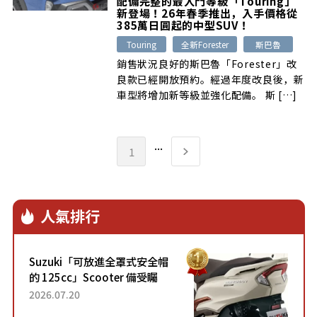
配備完整的最入門等級「Touring」
新登場！26年春季推出，入手價格從
385萬日圓起的中型SUV！
Touring
全新Forester
斯巴魯
銷售狀況良好的斯巴魯「Forester」改
良款已經開放預約。經過年度改良後，新
車型將增加新等級並強化配備。 斯 […]
...
1
人氣排行
Suzuki「可放進全罩式安全帽
的 125cc」Scooter 備受矚
目！採用全新流線設計與各項
2026.07.20
升級，騎乘更加舒適！已陸續