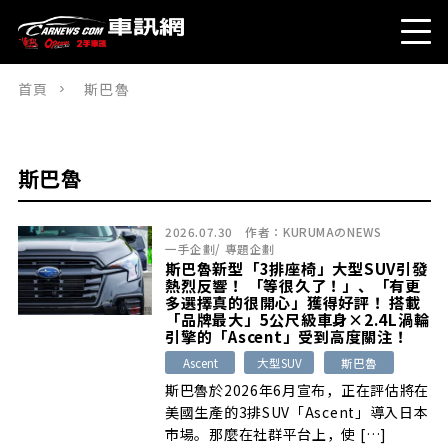
首頁
斯巴魯
斯巴魯
2026.07.30
作者：
KURUMAのNEWS
一手企劃
/
專題企劃
斯巴魯新型「3排座椅」大型SUV引發
熱烈反響！ 「等很久了！」、「有更
多選擇真的很開心」獲得好評！ 搭載
「品牌最大」5公尺級車身×2.4L渦輪
引擎的「Ascent」受到高度關注！
Ascent
大型SUV
斯巴魯
斯巴魯於2026年6月宣布，正在評估將在
美國生產的3排SUV「Ascent」導入日本
市場。那麼在社群平台上，使 […]