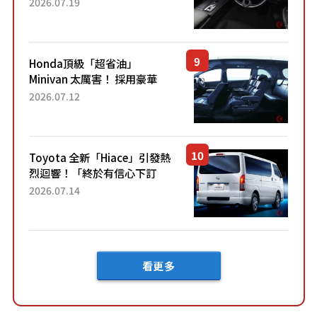
2026.07.19
「專屬車色」與運動化「底盤
設定」！還配備專屬豪華...
Honda頂級「超省油」
Minivan 太厲害！ 採用豪華
「真皮座椅」與專屬「黑色內
2026.07.12
裝」！ 每公升可跑約20公里，
兼具優異節能表現與舒適
「三...
Toyota 全新「Hiace」引發熱
烈迴響！「終於有信心下訂
了！」「哪個等級交車最
2026.07.14
快？」討論不斷！但下訂後竟
然還要等「超過半年」才能交
車？...
看更多