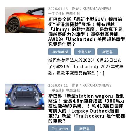
2026.07.13
作者：
KURUMAのNEWS
一手企劃
/
專題企劃
斯巴魯全新「最新小型SUV」採用前
衛“光滑無縫臉”登場！ 擁有超越
「Jimny」的離地高度，是款真正具
備越野能力的車型！ 還搭載高性能
AWD的「Uncharted」美國規格車型
究竟是什麼？
Uncharted
小型SUV
斯巴魯
斯巴魯美國法人於2026年6月25日公布
了小型SUV「Uncharted」2027年式車
款。這款車究竟具備哪些 […]
2026.07.11
作者：
KURUMAのNEWS
一手企劃
/
專題企劃
斯巴魯「新型station wagon」受到
關注！ 全長4.8m車身搭載「380馬力
高性能4WD系統」！ 約410萬日圓即
可購入的「Legacy Outback後繼
車!?」新型「Trailseeker」是什麼樣
的車款？
Trailseeker
斯巴魯