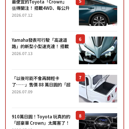
最便宜的Toyota「Crown」
值得關注！ 搭載4WD、每公升
22.4公里低油耗表現超亮眼！
2026.07.12
配備豐富、超越售價水準，堪
稱高CP值代表的「...
Yamaha發表可行駛「高速道
路」的新型小型速克達！ 搭載
能享受超強勁「渦輪感」的動
2026.07.13
力系統！ 採用與高階「Super
Sport」車款相同的...
「以後可能不會再開輕卡
了……」售價 88 萬日圓的「超
迷你輕型貨車」引發兩極評
2026.07.09
價！「150 日圓就能跑 100 公
里！」「免驗車真的太棒
了！...
910萬日圓！Toyota 玩真的的
「超豪華 Crown」太厲害了！
採用由「匠人技藝」打造的