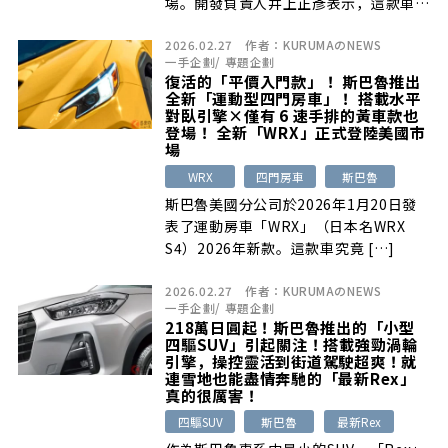
場。開發負責人井上正彥表示，這款車體
現了「高 […]
2026.02.27
作者：
KURUMAのNEWS
一手企劃
/
專題企劃
復活的「平價入門款」！ 斯巴魯推出
全新「運動型四門房車」！ 搭載水平
對臥引擎×僅有 6 速手排的黃車款也
登場！ 全新「WRX」正式登陸美國市
場
WRX
四門房車
斯巴魯
斯巴魯美國分公司於2026年1月20日發
表了運動房車「WRX」（日本名WRX
S4）2026年新款。這款車究竟 […]
2026.02.27
作者：
KURUMAのNEWS
一手企劃
/
專題企劃
218萬日圓起！斯巴魯推出的「小型
四驅SUV」引起關注！搭載強勁渦輪
引擎，操控靈活到街道駕駛超爽！就
連雪地也能盡情奔馳的「最新Rex」
真的很厲害！
四驅SUV
斯巴魯
最新Rex