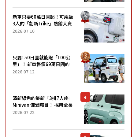
開始出口的新款「B...
新車只要60萬日圓起！可乘坐
3人的「創新Trike」熱銷大賣
成為人氣車款！「養車成本真
2026.07.10
的超便宜！」「150日圓就能
跑100公里」「小朋友坐得...
只要150日圓就能跑「100公
里」！ 新車售價69萬日圓的
「3人座」Trike大受歡迎！ 順
2026.07.12
應時代需求，究竟為何能迅速
熱賣？
清新綠色的最新「3排7人座」
Minivan 備受矚目！ 採用全長
4.7公尺剛剛好的車身尺寸與
2026.07.22
「滑門」設計！ 還推出467萬
元日圓起的5人座版...