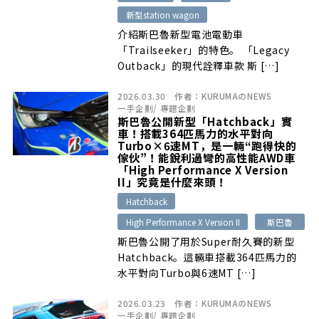
新型station wagon
介紹斯巴魯新型電池電動車
「Trailseeker」的特色。 「Legacy
Outback」的現代詮釋車款 斯 […]
2026.03.30
作者：
KURUMAのNEWS
一手企劃
/
專題企劃
斯巴魯公開新型「Hatchback」實
車！搭載364匹馬力的水平對向
Turbo×6速MT，是一輛“跑得快的
傢伙”！能銳利過彎的高性能AWD車
「High Performance X Version
II」究竟是什麼來頭！
Hatchback
High Performance X Version II
斯巴魯
斯巴魯公開了用於Super耐久賽的新型
Hatchback。這輛車搭載364匹馬力的
水平對向Turbo與6速MT […]
2026.03.23
作者：
KURUMAのNEWS
一手企劃
/
專題企劃