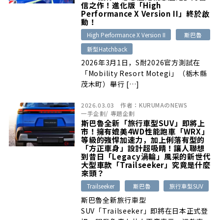
信之作！進化版「High
Performance X Version II」終於啟
動！
High Performance X Version II
斯巴魯
新型Hatchback
2026年3月1日，S耐2026官方測試在
「Mobility Resort Motegi」（栃木縣
茂木町）舉行 […]
2026.03.03
作者：
KURUMAのNEWS
一手企劃
/
專題企劃
斯巴魯全新「旅行車型SUV」即將上
市！擁有媲美4WD性能跑車「WRX」
等級的強悍加速力，加上俐落有型的
「方正車身」設計超吸睛！讓人聯想
到昔日「Legacy渦輪」風采的新世代
大型車款「Trailseeker」究竟是什麼
來頭？
Trailseeker
斯巴魯
旅行車型SUV
斯巴魯全新旅行車型
SUV「Trailseeker」即將在日本正式登