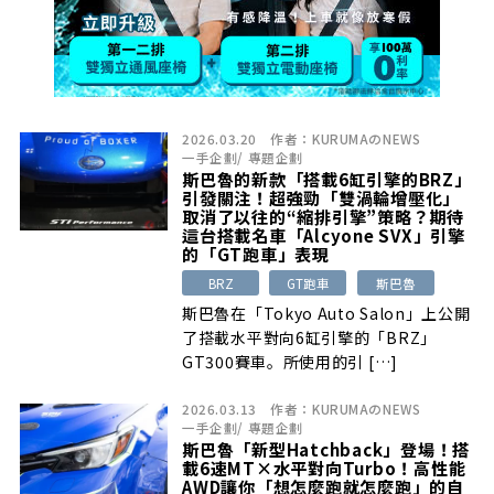
2026.03.20
作者：
KURUMAのNEWS
一手企劃
/
專題企劃
斯巴魯的新款「搭載6缸引擎的BRZ」
引發關注！超強勁「雙渦輪增壓化」
取消了以往的“縮排引擎”策略？期待
這台搭載名車「Alcyone SVX」引擎
的「GT跑車」表現
BRZ
GT跑車
斯巴魯
斯巴魯在「Tokyo Auto Salon」上公開
了搭載水平對向6缸引擎的「BRZ」
GT300賽車。所使用的引 […]
2026.03.13
作者：
KURUMAのNEWS
一手企劃
/
專題企劃
斯巴魯「新型Hatchback」登場！搭
載6速MT×水平對向Turbo！高性能
AWD讓你「想怎麼跑就怎麼跑」的自