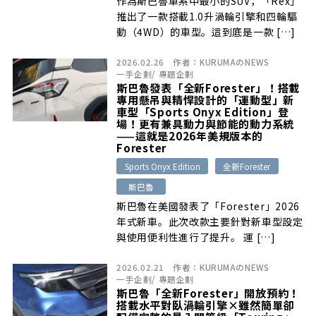
作為斯巴魯車系中最小的SUV，「Rex」
推出了一款搭載1.0升渦輪引擎和四輪驅
動（4WD）的車型。這到底是一款 […]
2026.02.26
作者：
KURUMAのNEWS
一手企劃
/
專題企劃
斯巴魯發表「全新Forester」！搭載
專用懸吊與精悍設計的「運動型」新
車型「Sports Onyx Edition」登
場！更有兼具動力與節能的動力系統
——這就是2026年美規版本的
Forester
Sports Onyx Edition
全新Forester
斯巴魯
斯巴魯在美國發表了「Forester」2026
年式新車。此次改款主要針對新車型設定
與使用便利性進行了提升。 運 […]
2026.02.21
作者：
KURUMAのNEWS
一手企劃
/
專題企劃
斯巴魯「全新Forester」開放預約！
搭載水平對臥渦輪引擎×雖然簡單卻