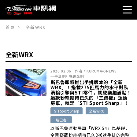
首頁
全新WRX
全新WRX
2026.02.06
作者：
KURUMAのNEWS
一手企劃
/
專題企劃
斯巴魯即將推出手排版本的「全新
WRX」！搭載275匹馬力的水平對臥
渦輪引擎與STI零件，駕駛樂趣滿點！
這款粉絲期待已久的「三踏板」運動
房車，就是「STI Sport Sharp」！
STI Sport Sharp
全新WRX
斯巴魯
以斯巴魯運動房車「WRX S4」為基礎，
全新搭載粉絲期待已久的6速手排的完整