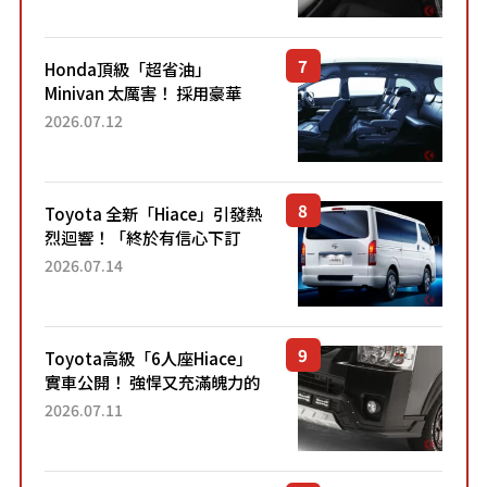
設定」！還配備專屬豪華...
Honda頂級「超省油」
Minivan 太厲害！ 採用豪華
「真皮座椅」與專屬「黑色內
2026.07.12
裝」！ 每公升可跑約20公里，
兼具優異節能表現與舒適
「三...
Toyota 全新「Hiace」引發熱
烈迴響！「終於有信心下訂
了！」「哪個等級交車最
2026.07.14
快？」討論不斷！但下訂後竟
然還要等「超過半年」才能交
車？...
Toyota高級「6人座Hiace」
實車公開！ 強悍又充滿魄力的
「全黑設計」搭配特別「豪華
2026.07.11
內裝」！ Premium打造的「限
定Bruno」由...