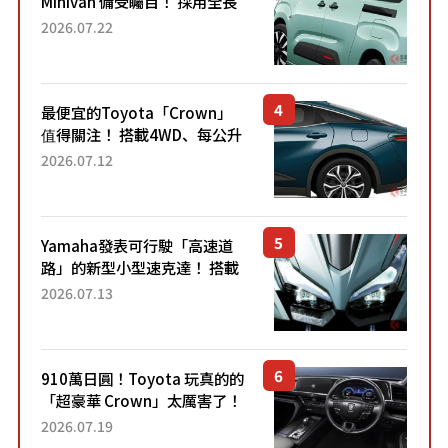
Minivan 備受矚目！ 採用全長
4.7公尺剛剛好的車身尺寸與
2026.07.22
「滑門」設計！ 還推出467萬
元日圓起的5人座版...
最便宜的Toyota「Crown」
值得關注！ 搭載4WD、每公升
22.4公里低油耗表現超亮眼！
2026.07.12
配備豐富、超越售價水準，堪
稱高CP值代表的「...
Yamaha發表可行駛「高速道
路」的新型小型速克達！ 搭載
能享受超強勁「渦輪感」的動
2026.07.13
力系統！ 採用與高階「Super
Sport」車款相同的...
910萬日圓！Toyota 玩真的的
「超豪華 Crown」太厲害了！
採用由「匠人技藝」打造的
2026.07.19
「專屬車色」與運動化「底盤