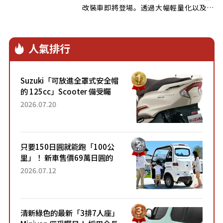
改裝車即將登場。透過大幅輕量化以及
[…]
人氣排行
Suzuki「可放進全罩式安全帽
的 125cc」Scooter 備受矚
目！採用全新流線設計與各項
2026.07.20
升級，騎乘更加舒適！已陸續
開始出口的新款「B...
只要150日圓就能跑「100公
里」！ 新車售價69萬日圓的
「3人座」Trike大受歡迎！ 順
2026.07.12
應時代需求，究竟為何能迅速
熱賣？
清新綠色的最新「3排7人座」