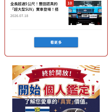
全長超過5公尺！豐田認真的
「超大型SUV」實車登場！搭
載後輪也會轉向的「四輪轉
2026.07.18
向」系統！以宛如「軍用
車!?」般的硬派規格開發的
「Mega C...
看更多