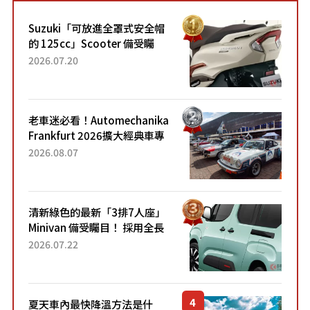
Suzuki「可放進全罩式安全帽
的 125cc」Scooter 備受矚
目！採用全新流線設計與各項
2026.07.20
升級，騎乘更加舒適！已陸續
開始出口的新款「B...
老車迷必看！Automechanika
Frankfurt 2026擴大經典車專
區 1954年珍稀古董車現場修復
2026.08.07
清新綠色的最新「3排7人座」
Minivan 備受矚目！ 採用全長
4.7公尺剛剛好的車身尺寸與
2026.07.22
「滑門」設計！ 還推出467萬
元日圓起的5人座版...
夏天車內最快降溫方法是什