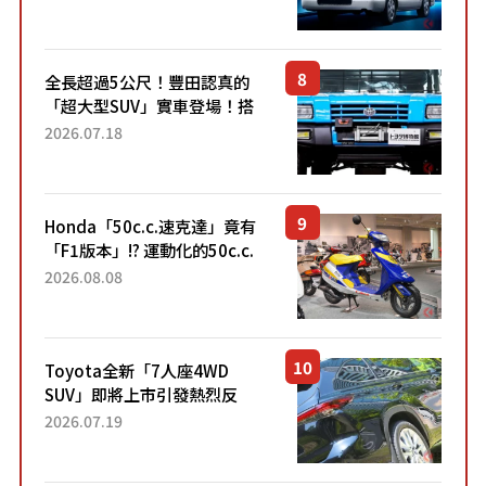
快？」討論不斷！但下訂後竟
然還要等「超過半年」才能交
車？...
全長超過5公尺！豐田認真的
「超大型SUV」實車登場！搭
載後輪也會轉向的「四輪轉
2026.07.18
向」系統！以宛如「軍用
車!?」般的硬派規格開發的
「Mega C...
Honda「50c.c.速克達」竟有
「F1版本」!? 運動化的50c.c.
速克達市場出現特別紀念車
2026.08.08
「DJ・1R F-1 Winning Sp...
Toyota全新「7人座4WD
SUV」即將上市引發熱烈反
響！網友表示「終於買得
2026.07.19
到」、「看起來也能取代
MPV」、「作為戶外用途相當