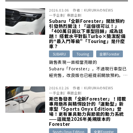
2026.03.06
作者：
KURUMAのNEWS
一手企劃
/
專題企劃
Subaru「全新Forester」開放預約
引發熱烈關注！「這個很可以！」
「400萬日圓以下車型回歸」成為話
題！ 搭載水平對臥Turbo×簡潔配備
的“最入門等級”「Touring」是什麼
車？
SUBARU
Touring
全新Forester
銷售表現一直相當亮眼的
Subaru「Forester」，不過現行車型已
經完售，改良版也已經提前開放預約。那
麼市 […]
2026.02.26
作者：
KURUMAのNEWS
一手企劃
/
專題企劃
斯巴魯發表「全新Forester」！搭載
專用懸吊與精悍設計的「運動型」新
車型「Sports Onyx Edition」登
場！更有兼具動力與節能的動力系統
——這就是2026年美規版本的
Forester
Sports Onyx Edition
全新Forester