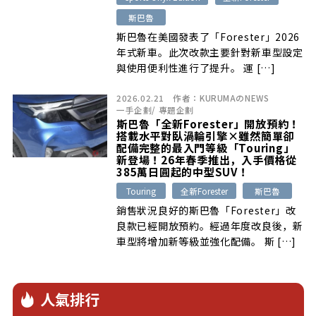
斯巴魯
斯巴魯在美國發表了「Forester」2026
年式新車。此次改款主要針對新車型設定
與使用便利性進行了提升。 運 […]
2026.02.21
作者：
KURUMAのNEWS
一手企劃
/
專題企劃
斯巴魯「全新Forester」開放預約！
搭載水平對臥渦輪引擎×雖然簡單卻
配備完整的最入門等級「Touring」
新登場！26年春季推出，入手價格從
385萬日圓起的中型SUV！
Touring
全新Forester
斯巴魯
銷售狀況良好的斯巴魯「Forester」改
良款已經開放預約。經過年度改良後，新
車型將增加新等級並強化配備。 斯 […]
人氣排行