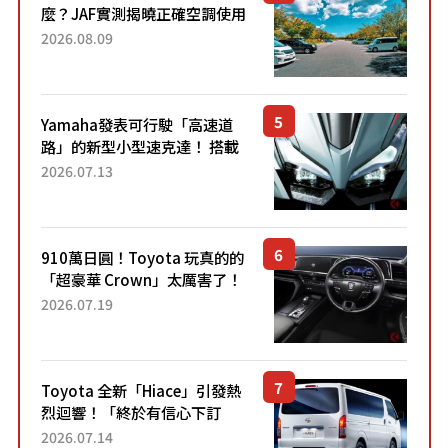
麼？JAF實測揭曉正確空調使用
方式
2026.08.09
Yamaha發表可行駛「高速道
路」的新型小型速克達！ 搭載
能享受超強勁「渦輪感」的動
2026.07.13
力系統！ 採用與高階「Super
Sport」車款相同的...
910萬日圓！Toyota 玩真的的
「超豪華 Crown」太厲害了！
採用由「匠人技藝」打造的
2026.07.19
「專屬車色」與運動化「底盤
設定」！還配備專屬豪華...
Toyota 全新「Hiace」引發熱
烈迴響！「終於有信心下訂
了！」「哪個等級交車最
2026.07.14