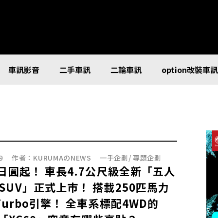
車訊影音
二手車訊
二輪車訊
option改裝車
9
作者：
KURUMAのNEWS
一手企劃
/
專題企劃
萬日圓起！ 車長4.7公尺級全新「五人
SUV」正式上市！ 搭載250匹馬力
升Turbo引擎！ 全車系標配4WD的