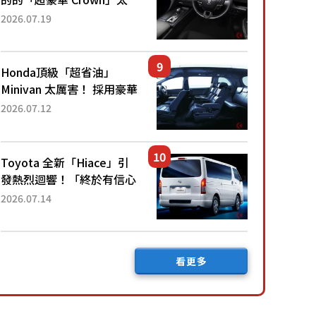
厲害了！採用由「匠人技
2026.07.19
藝」打造的「專屬車色」與
運動化「底盤設定」！還配
備專屬豪華...
Honda頂級「超省油」
Minivan 太厲害！ 採用豪華
「真皮座椅」與專屬「黑色
2026.07.12
內裝」！ 每公升可跑約20
公里，兼具優異節能表現與
舒適「三...
Toyota 全新「Hiace」引
發熱烈迴響！「終於有信心
下訂了！」「哪個等級交車
2026.07.14
最快？」討論不斷！但下訂
後竟然還要等「超過半年」
才能交車？...
看更多