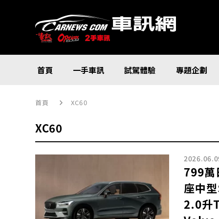
首頁
一手車訊
試駕體驗
專題企劃
首頁
XC60
XC60
2026.06.0
799
座中型
2.0