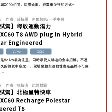
與XC90相同，採用油車、純電車並行的方式…
8
作者：
莊智顯
新聞快訊
/
一手車訊
試駕】釋放運動潛力
 XC60 T8 AWD plug in Hybrid
tar Engineered
Volvo
XC60
是Volvo最為注重、同時最受人稱道的金字招牌，不過
悠久的傳統車廠之一，駕駛樂趣與運動性也是品牌不可或
分…
7
作者：
楊智漢
試駕體驗
試駕】北極星特快車
 XC60 Recharge Polestar
eered T8