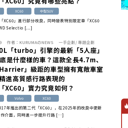
vo「XC60」究竟有哪些亮點？
XC60
中型SUV
針對「XC60」進行部分改良，同時發表特別限定車「XC60
WD Selectio […]
9
作者：
KURUMAのNEWS
一手企劃
/
專題企劃
.0L「turbo」引擎的最新「5人座」
到底是什麼樣的車？這款全長4.7m、
Harrier」級距的車型擁有寬敞車室
精進高質感行路表現的
vo「XC60」實力究竟如何？
Volvo
XC60
在2017年推出的第二代「XC60」，在2025年的改良中更新
作介面，同時進一步提升行路 […]