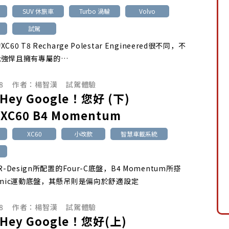
SUV 休旅車
Turbo 渦輪
Volvo
試駕
60 T8 Recharge Polestar Engineered很不同，不
能強悍且擁有專屬的…
8
作者：
楊智漢
試駕體驗
 Hey Google！您好 (下)
 XC60 B4 Momentum
XC60
小改款
智慧車載系統
R-Design所配置的Four-C底盤，B4 Momentum所搭
amic運動底盤，其懸吊則是偏向於舒適設定
8
作者：
楊智漢
試駕體驗
 Hey Google！您好(上)