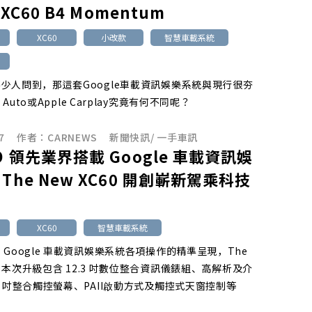
 XC60 B4 Momentum
XC60
小改款
智慧車載系統
少人問到，那這套Google車載資訊娛樂系統與現行很夯
d Auto或Apple Carplay究竟有何不同呢？
7
作者：
CARNEWS
新聞快訊
/
一手車訊
O 領先業界搭載 Google 車載資訊娛
The New XC60 開創嶄新駕乘科技
XC60
智慧車載系統
 Google 車載資訊娛樂系統各項操作的精準呈現，The
60 本次升級包含 12.3 吋數位整合資訊儀錶組、高解析及介
9 吋整合觸控螢幕、PAII啟動方式及觸控式天窗控制等