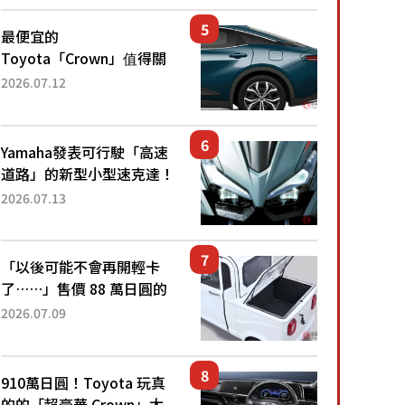
還推出467萬元日圓起的5
人座版...
最便宜的
Toyota「Crown」值得關
注！ 搭載4WD、每公升
2026.07.12
22.4公里低油耗表現超亮
眼！ 配備豐富、超越售價
水準，堪稱高CP值代表的
Yamaha發表可行駛「高速
「...
道路」的新型小型速克達！
搭載能享受超強勁「渦輪
2026.07.13
感」的動力系統！ 採用與
高階「Super Sport」車款
相同的...
「以後可能不會再開輕卡
了……」售價 88 萬日圓的
「超迷你輕型貨車」引發兩
2026.07.09
極評價！「150 日圓就能跑
100 公里！」「免驗車真的
太棒了！...
910萬日圓！Toyota 玩真
的的「超豪華 Crown」太