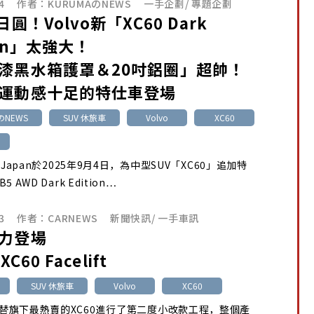
4
作者：
KURUMAのNEWS
一手企劃
/
專題企劃
日圓！Volvo新「XC60 Dark
ion」太強大！
漆黑水箱護罩＆20吋鋁圈」超帥！
運動感十足的特仕車登場
のNEWS
SUV 休旅車
Volvo
XC60
Car Japan於2025年9月4日，為中型SUV「XC60」追加特
B5 AWD Dark Edition…
3
作者：
CARNEWS
新聞快訊
/
一手車訊
力登場
XC60 Facelift
SUV 休旅車
Volvo
XC60
vo替旗下最熱賣的XC60進行了第二度小改款工程，整個產