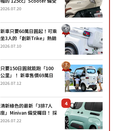
帽的 125cc」Scooter 備受
矚目！採用全新流線設計與
2026.07.20
各項升級，騎乘更加舒適！
已陸續開始出口的新款
「B...
新車只要60萬日圓起！可乘
坐3人的「創新Trike」熱銷
大賣成為人氣車款！「養車
2026.07.10
成本真的超便宜！」「150
日圓就能跑100公里」「小
朋友坐得...
只要150日圓就能跑「100
公里」！ 新車售價69萬日
圓的「3人座」Trike大受歡
2026.07.12
迎！ 順應時代需求，究竟
為何能迅速熱賣？
清新綠色的最新「3排7人
座」Minivan 備受矚目！ 採
用全長4.7公尺剛剛好的車
2026.07.22
身尺寸與「滑門」設計！