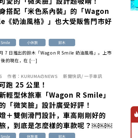
可愛的「微笑臉」設計超吸睛！
身搭配「米色系內裝」的「Wagon
mile《奶油風格》」也大受販售門市好
Smile
小休旅
鈴木
 5 月 7 日推出的鈴木「Wagon R Smile 奶油風格」。上市
月後的現在，在 […]
6
作者：
KURUMAのNEWS
新聞快訊
/
一手車訊
可跑 25 公里！
輕型休旅車「Wagon R Smile」
的「微笑臉」設計廣受好評！
燈＋雙側滑門設計，車高剛剛好的
旅，到底是怎麼樣的車款呢？￼￼￼
Smile
休旅車
鈴木