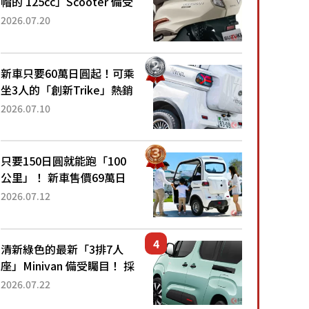
帽的 125cc」Scooter 備受
矚目！採用全新流線設計與
2026.07.20
各項升級，騎乘更加舒適！
已陸續開始出口的新款
「B...
新車只要60萬日圓起！可乘
坐3人的「創新Trike」熱銷
大賣成為人氣車款！「養車
2026.07.10
成本真的超便宜！」「150
日圓就能跑100公里」「小
朋友坐得...
只要150日圓就能跑「100
公里」！ 新車售價69萬日
圓的「3人座」Trike大受歡
2026.07.12
迎！ 順應時代需求，究竟
為何能迅速熱賣？
清新綠色的最新「3排7人
座」Minivan 備受矚目！ 採
用全長4.7公尺剛剛好的車
2026.07.22
身尺寸與「滑門」設計！