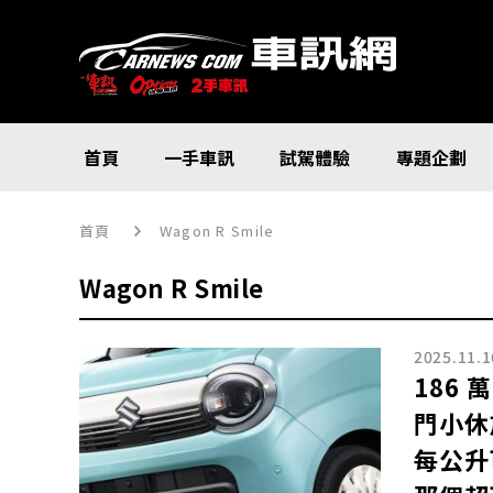
首頁
一手車訊
試駕體驗
專題企劃
首頁
Wagon R Smile
Wagon R Smile
2025.11.1
186
門小休
每公升