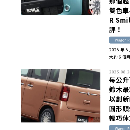
那個超
雙色車
R S
評！
Wagon R 
2025 年
大約 6 個
2025.08.2
每公升
鈴木最新
以創新
圓形頭
輕巧休
Wagon R 