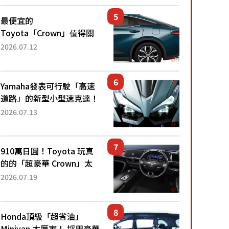
還推出467萬元日圓起的5
人座版...
最便宜的
Toyota「Crown」值得關
注！ 搭載4WD、每公升
2026.07.12
22.4公里低油耗表現超亮
眼！ 配備豐富、超越售價
水準，堪稱高CP值代表的
Yamaha發表可行駛「高速
「...
道路」的新型小型速克達！
搭載能享受超強勁「渦輪
2026.07.13
感」的動力系統！ 採用與
高階「Super Sport」車款
相同的...
910萬日圓！Toyota 玩真
的的「超豪華 Crown」太
厲害了！採用由「匠人技
2026.07.19
藝」打造的「專屬車色」與
運動化「底盤設定」！還配
備專屬豪華...
Honda頂級「超省油」
Minivan 太厲害！ 採用豪華