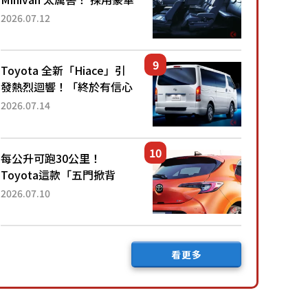
「真皮座椅」與專屬「黑色
2026.07.12
內裝」！ 每公升可跑約20
公里，兼具優異節能表現與
舒適「三...
Toyota 全新「Hiace」引
發熱烈迴響！「終於有信心
下訂了！」「哪個等級交車
2026.07.14
最快？」討論不斷！但下訂
後竟然還要等「超過半年」
才能交車？...
每公升可跑30公里！
Toyota這款「五門掀背
車」真的很厲害！ 擁有全
2026.07.10
長4.3公尺的「剛剛好車身
尺寸」，配備全面升級！
採Hybrid專屬設...
看更多