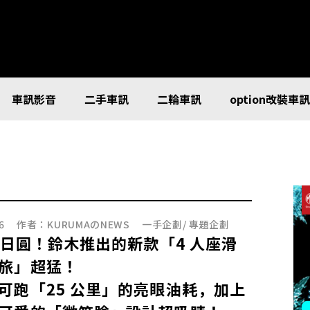
車訊影音
二手車訊
二輪車訊
option改裝車
6
作者：
KURUMAのNEWS
一手企劃
/
專題企劃
 萬日圓！鈴木推出的新款「4 人座滑
旅」超猛！
可跑「25 公里」的亮眼油耗，加上