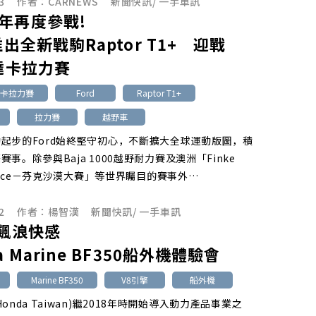
3
作者：
CARNEWS
新聞快訊
/
一手車訊
年再度參戰!
推出全新戰駒Raptor T1+ 迎戰
5達卡拉力賽
達卡拉力賽
Ford
Raptor T1+
拉力賽
越野車
起步的Ford始終堅守初心，不斷擴大全球運動版圖，積
事。除參與Baja 1000越野耐力賽及澳洲「Finke
t Race－芬克沙漠大賽」等世界矚目的賽事外…
2
作者：
楊智漢
新聞快訊
/
一手車訊
匹飆浪快感
a Marine BF350船外機體驗會
Marine BF350
V8引擎
船外機
onda Taiwan)繼2018年時開始導入動力產品事業之