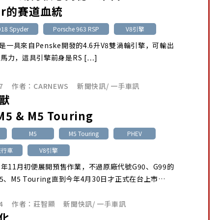
der的賽道血統
918 Spyder
Porsche 963 RSP
V8引擎
臟是一具來自Penske開發的4.6升V8雙渦輪引擎，可輸出
大馬力，這具引擎前身是RS […]
7
作者：
CARNEWS
新聞快訊
/
一手車訊
獸
5 & M5 Touring
M5
M5 Touring
PHEV
g旅行車
V8引擎
年11月初便展開預售作業，不過原廠代號G90、G99的
5、M5 Touring直到今年4月30日才正式在台上市…
4
作者：
莊智顯
新聞快訊
/
一手車訊
化