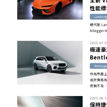
全新 
性能標
Lamborgh
總代理 Lam
Allegger
2025.07.0
極速豪
Bentl
Bentayga
作為市面上兩
或許價格
而無不及
2025.06.1
保時捷