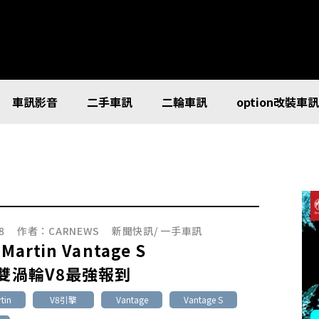
車訊影音
二手車訊
二輪車訊
option改裝車
8
作者：
CARNEWS
新聞快訊
/
一手車訊
 Martin Vantage S
匹雙渦輪V8最強報到
tin
V8引擎
Vantage
Vantage S