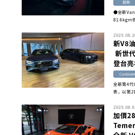
超跑
●全新Van
81.6kgm
2025.08.2
新V8
新世代Co
登台亮
Continen
全新第4代Con
表，以第2款
2025.08.0
加價28
Teme