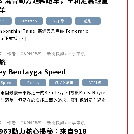
V8 混合動力超級跑車，重新定義輕量
竿
ini
Temerario
V8引擎
超跑
borghini Taipei 嘉鎷興業宣佈 Temerario
ita 正式抵 […]
7
作者：
CARNEWS
新聞快訊
/
一手車訊
旅
ey Bentayga Speed
 Speed
Bentley
SUV 休旅車
V8引擎
間最豪華車廠之一的Bentley，相較於Rolls-Royce
有些落差，但是在於性能上面的追求，賓利絕對是有過之
…
2
作者：
CARNEWS
新聞快訊
/
一手車訊
963動力核心揭秘：來自918