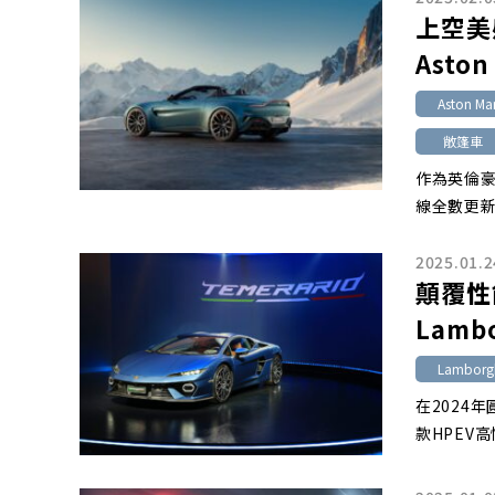
上空美
Aston
Aston Mar
敞篷車
作為英倫豪
線全數更新
2025.01.2
顛覆性
Lambo
Lamborgh
在2024年
款HPEV高