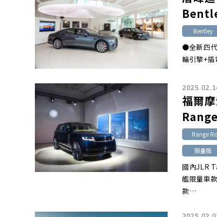
Bentl
Bentley
●全新四代車
輪引擎+插
2025.02.1
福爾摩
Range
Range Ro
限量版
國內JLR
艦限量車款：R
款…
2025.02.0