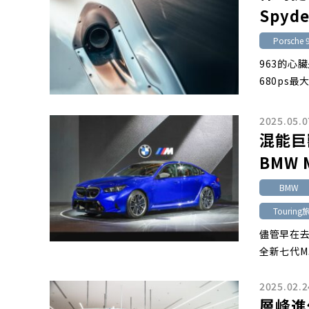
Spy
Porsche 
963的心
680ps最
2025.05.0
混能巨
BMW M
BMW
Tourin
儘管早在去
全新七代M
2025.02.2
層峰進