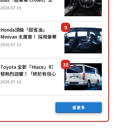
厲害了！採用由「匠人技
2026.07.19
藝」打造的「專屬車色」與
運動化「底盤設定」！還配
備專屬豪華...
Honda頂級「超省油」
Minivan 太厲害！ 採用豪華
「真皮座椅」與專屬「黑色
2026.07.12
內裝」！ 每公升可跑約20
公里，兼具優異節能表現與
舒適「三...
Toyota 全新「Hiace」引
發熱烈迴響！「終於有信心
下訂了！」「哪個等級交車
2026.07.14
最快？」討論不斷！但下訂
後竟然還要等「超過半年」
才能交車？...
看更多