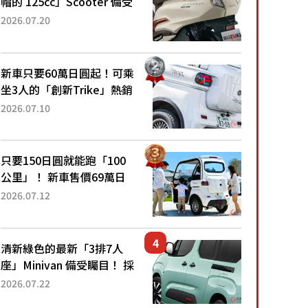
帽的 125cc」Scooter 備受
矚目！採用全新流線設計與
2026.07.20
各項升級，騎乘更加舒適！
已陸續開始出口的新款
「B...
新車只要60萬日圓起！可乘
坐3人的「創新Trike」熱銷
大賣成為人氣車款！「養車
2026.07.10
成本真的超便宜！」「150
日圓就能跑100公里」「小
朋友坐得...
只要150日圓就能跑「100
公里」！ 新車售價69萬日
圓的「3人座」Trike大受歡
2026.07.12
迎！ 順應時代需求，究竟
為何能迅速熱賣？
清新綠色的最新「3排7人
座」Minivan 備受矚目！ 採
用全長4.7公尺剛剛好的車
2026.07.22
身尺寸與「滑門」設計！