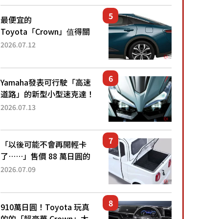
還推出467萬元日圓起的5
人座版...
最便宜的
Toyota「Crown」值得關
注！ 搭載4WD、每公升
2026.07.12
22.4公里低油耗表現超亮
眼！ 配備豐富、超越售價
水準，堪稱高CP值代表的
Yamaha發表可行駛「高速
「...
道路」的新型小型速克達！
搭載能享受超強勁「渦輪
2026.07.13
感」的動力系統！ 採用與
高階「Super Sport」車款
相同的...
「以後可能不會再開輕卡
了……」售價 88 萬日圓的
「超迷你輕型貨車」引發兩
2026.07.09
極評價！「150 日圓就能跑
100 公里！」「免驗車真的
太棒了！...
910萬日圓！Toyota 玩真
的的「超豪華 Crown」太