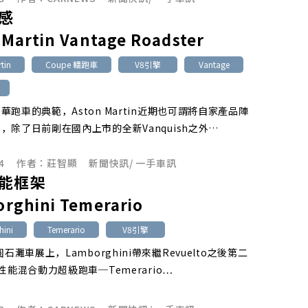
感
 Martin Vantage Roadster
tin
Coupe 轎跑車
V8引擎
Vantage
華跑車的典範，Aston Martin近期也可謂將自家產品陣
，除了日前剛在國內上市的全新Vanquish之外…
4
作者：
莊智顯
新聞快訊
/
一手車訊
能框架
rghini Temerario
ini
Temerario
V8引擎
圓石灘車展上，Lamborghini帶來繼Revuelto之後第二
性能混合動力超級跑車─Temerario…