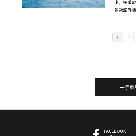
後，接著於2
多款船外
1
2
一手車
FACEBOOK