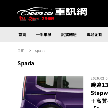
首頁
一手車訊
試駕體驗
專題企劃
首頁
Spada
Spada
2026.02.0
睽違1
Ste
＋高質