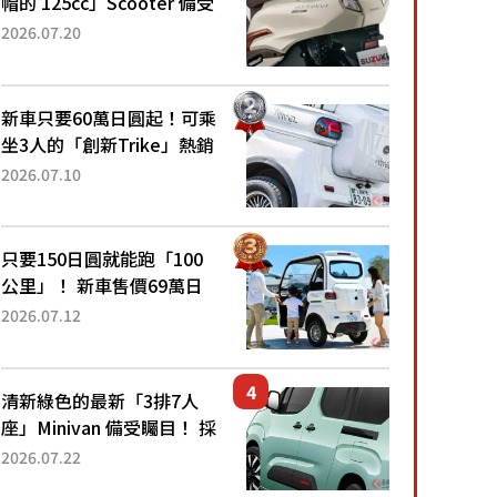
帽的 125cc」Scooter 備受
矚目！採用全新流線設計與
2026.07.20
各項升級，騎乘更加舒適！
已陸續開始出口的新款
「B...
新車只要60萬日圓起！可乘
坐3人的「創新Trike」熱銷
大賣成為人氣車款！「養車
2026.07.10
成本真的超便宜！」「150
日圓就能跑100公里」「小
朋友坐得...
只要150日圓就能跑「100
公里」！ 新車售價69萬日
圓的「3人座」Trike大受歡
2026.07.12
迎！ 順應時代需求，究竟
為何能迅速熱賣？
清新綠色的最新「3排7人
座」Minivan 備受矚目！ 採
用全長4.7公尺剛剛好的車
2026.07.22
身尺寸與「滑門」設計！