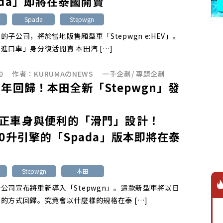
ada」即將在泰國開賣
Spada
Stepwgn
的子公司，將於當地販售廂型車「Stepwgn e:HEV」。
進口車」身分復活開賣 本田汽 […]
0
作者：
KURUMAのNEWS
一手企劃
/
專題企劃
3年回歸！本田全新「Stepwgn」發
正車身與便利的「滑門」設計！
.0升引擎的「Spada」版本即將在泰
Stepwgn
本田
公司宣布將重新導入「Stepwgn」。這款新型車將以日
的方式回歸。究竟會以什麼樣的規格在泰 […]