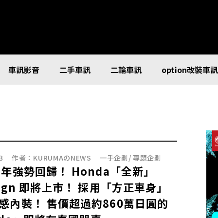
車訊影音
二手車訊
二輪車訊
option改裝車
3
作者：
KURUMAのNEWS
一手企劃
/
專題企劃
3年強勢回歸！ Honda「全新」
pwgn 即將上市！ 採用「方正車身」
感內裝！ 售價超過約860萬日圓的