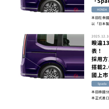
「Sp
HONDA
本田在泰國
以「日本製
2025.12.1
睽違1
表！
採用方
搭載2
國上市
Spada
本田泰國分
本正式進口