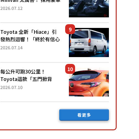
「真皮座椅」與專屬「黑色
2026.07.12
內裝」！ 每公升可跑約20
公里，兼具優異節能表現與
舒適「三...
Toyota 全新「Hiace」引
發熱烈迴響！「終於有信心
下訂了！」「哪個等級交車
2026.07.14
最快？」討論不斷！但下訂
後竟然還要等「超過半年」
才能交車？...
每公升可跑30公里！
Toyota這款「五門掀背
車」真的很厲害！ 擁有全
2026.07.10
長4.3公尺的「剛剛好車身
尺寸」，配備全面升級！
採Hybrid專屬設...
看更多