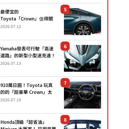
還推出467萬元日圓起的5
人座版...
最便宜的
Toyota「Crown」值得關
注！ 搭載4WD、每公升
2026.07.12
22.4公里低油耗表現超亮
眼！ 配備豐富、超越售價
水準，堪稱高CP值代表的
Yamaha發表可行駛「高速
「...
道路」的新型小型速克達！
搭載能享受超強勁「渦輪
2026.07.13
感」的動力系統！ 採用與
高階「Super Sport」車款
相同的...
910萬日圓！Toyota 玩真
的的「超豪華 Crown」太
厲害了！採用由「匠人技
2026.07.19
藝」打造的「專屬車色」與
運動化「底盤設定」！還配
備專屬豪華...
Honda頂級「超省油」
Minivan 太厲害！ 採用豪華