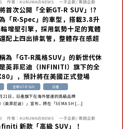
6
作者：
KURUMAのNEWS
一手企劃
/
專題企劃
將首次公開「全新GT-R SUV」!?
為「R-Spec」的車型，搭載3.8升
渦輪增壓引擎，採用氣勢十足的寬體
還配上四出排氣管，整體存在感超
稱為「GT-R風格SUV」的新世代休
是英菲尼迪（INFINITI）旗下的全
X80」，預計將在美國正式登場
全新GT-R SUV
日產
10月21日，日產旗下在海外營運的高級品牌
ITI（英菲尼迪）」宣布，將在「SEMA SH […]
0
作者：
KURUMAのNEWS
一手企劃
/
專題企劃
nfiniti 新款「高級 SUV」！