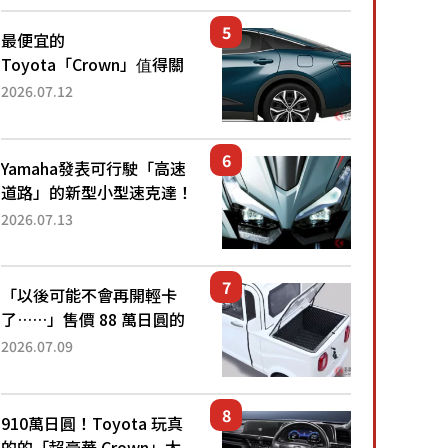
還推出467萬元日圓起的5
人座版...
最便宜的
Toyota「Crown」值得關
注！ 搭載4WD、每公升
2026.07.12
22.4公里低油耗表現超亮
眼！ 配備豐富、超越售價
水準，堪稱高CP值代表的
Yamaha發表可行駛「高速
「...
道路」的新型小型速克達！
搭載能享受超強勁「渦輪
2026.07.13
感」的動力系統！ 採用與
高階「Super Sport」車款
相同的...
「以後可能不會再開輕卡
了……」售價 88 萬日圓的
「超迷你輕型貨車」引發兩
2026.07.09
極評價！「150 日圓就能跑
100 公里！」「免驗車真的
太棒了！...
910萬日圓！Toyota 玩真
的的「超豪華 Crown」太