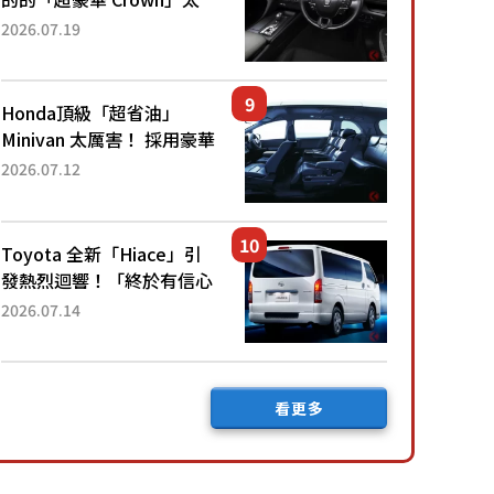
厲害了！採用由「匠人技
2026.07.19
藝」打造的「專屬車色」與
運動化「底盤設定」！還配
備專屬豪華...
Honda頂級「超省油」
Minivan 太厲害！ 採用豪華
「真皮座椅」與專屬「黑色
2026.07.12
內裝」！ 每公升可跑約20
公里，兼具優異節能表現與
舒適「三...
Toyota 全新「Hiace」引
發熱烈迴響！「終於有信心
下訂了！」「哪個等級交車
2026.07.14
最快？」討論不斷！但下訂
後竟然還要等「超過半年」
才能交車？...
看更多