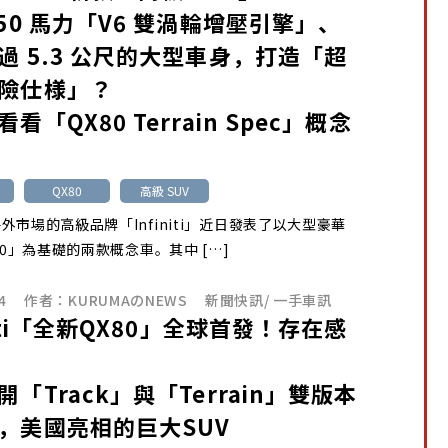
450 馬力「V6 雙渦輪增壓引擎」、
過 5.3 公尺的大型車身，打造「超
險仕様」？
看「QX80 Terrain Spec」概念
QX80
高級 SUV
外市場的高級品牌「Infiniti」近日發表了以大型豪華
X80」為基礎的兩款概念車。其中 […]
4
作者：
KURUMAのNEWS
新聞快訊
/
一手車訊
niti「全新QX80」全球首發！存在感
「Track」與「Terrain」雙版本
，美國亮相的巨大SUV