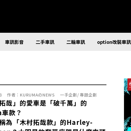
車訊影音
二手車訊
二輪車訊
option改裝車
3
作者：
KURUMAのNEWS
一手企劃
/
專題企劃
拓哉」的愛車是「破千萬」的
an車款？
稱為「木村拓哉款」的Harley-