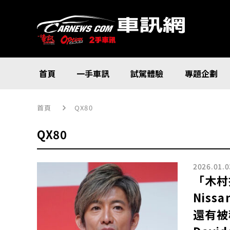
首頁
一手車訊
試駕體驗
專題企劃
首頁
QX80
QX80
2026.01.0
「木村
Niss
還有被