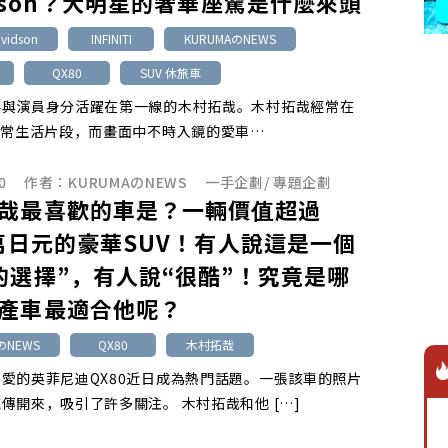
idson？大明星的奢華座駕是什麼來頭
avidson
INFINITI
KURUMAのNEWS
QX80
SUV 休旅車
手與演員身分活躍在第一線的木村拓哉。木村拓哉經常在
日常生活片段，而畫面中不時入鏡的愛車…
0
作者：
KURUMAのNEWS
一手企劃
/
專題企劃
哉最喜歡的車是？一輛價值超過
0萬日元的豪華SUV！有人說這是一個
的選擇”，有人說“很酷”！究竟是哪
產車最適合他呢？
のNEWS
QX80
木村拓哉
愛的英菲尼迪QX80近日成為熱門話題。一張該車的照片
傳開來，吸引了許多關注。 木村拓哉和他 […]