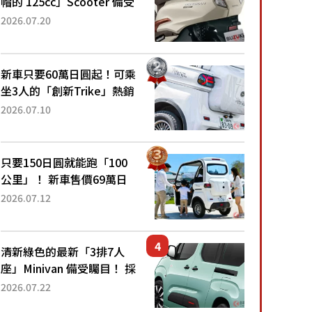
帽的 125cc」Scooter 備受
矚目！採用全新流線設計與
2026.07.20
各項升級，騎乘更加舒適！
已陸續開始出口的新款
「B...
新車只要60萬日圓起！可乘
坐3人的「創新Trike」熱銷
大賣成為人氣車款！「養車
2026.07.10
成本真的超便宜！」「150
日圓就能跑100公里」「小
朋友坐得...
只要150日圓就能跑「100
公里」！ 新車售價69萬日
圓的「3人座」Trike大受歡
2026.07.12
迎！ 順應時代需求，究竟
為何能迅速熱賣？
清新綠色的最新「3排7人
座」Minivan 備受矚目！ 採
用全長4.7公尺剛剛好的車
2026.07.22
身尺寸與「滑門」設計！