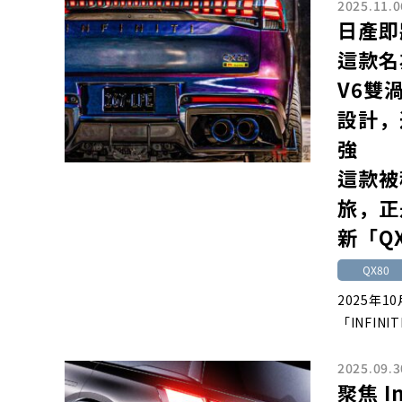
2025.11.0
日產即
這款名
V6雙
設計，
強
這款被
旅，正
新「Q
QX80
2025年
「INFIN
2025.09.3
聚焦 I