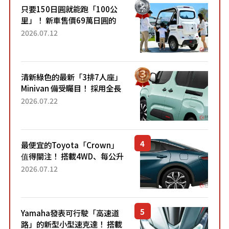
只要150日圓就能跑「100公
里」！ 新車售價69萬日圓的
「3人座」Trike大受歡迎！ 順
2026.07.12
應時代需求，究竟為何能迅速
熱賣？
清新綠色的最新「3排7人座」
Minivan 備受矚目！ 採用全長
4.7公尺剛剛好的車身尺寸與
2026.07.22
「滑門」設計！ 還推出467萬
元日圓起的5人座版...
最便宜的Toyota「Crown」
值得關注！ 搭載4WD、每公升
22.4公里低油耗表現超亮眼！
2026.07.12
配備豐富、超越售價水準，堪
稱高CP值代表的「...
Yamaha發表可行駛「高速道
路」的新型小型速克達！ 搭載